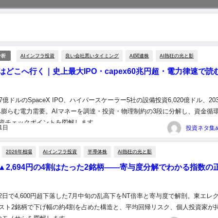
AIインフラ投資
良い会社悪いタイミング
AI関連株
AI熱狂の光と影
分析
ーはどこへ行く｜史上最大IPO・capex60兆円超・電力律速で読
7億ドルのSpaceX IPO、ハイパースケーラー5社の設備投資6,020億ドル、203
倍へ膨らむ電力需要。AIマネーを調達・投資・物理制約の3段に分解し、資金循
資チェックポイントを図解します。...
21日
2026年相場
AIインフラ投資
半導体株
AI熱狂の光と影
▲2,694円の4割はたった2銘柄——寄与度分解でわかる指数の
2日で4,600円超下落した7月中旬の乱高下をNT倍率と寄与度で解剖。東エレ
スト2銘柄で下げ幅の約4割を占めた構造と、平均回帰リスク、個人投資家が