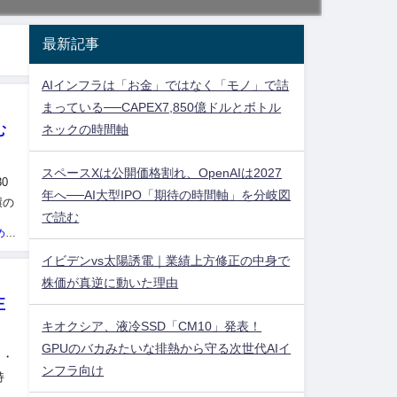
最新記事
AIインフラは「お金」ではなく「モノ」で詰
まっている──CAPEX7,850億ドルとボトル
ネックの時間軸
む
スペースXは公開価格割れ、OpenAIは2027
0
年へ──AI大型IPO「期待の時間軸」を分岐図
環の
で読む
投資ネタ集めておいたのだ！管理人
イビデンvs太陽誘電｜業績上方修正の中身で
株価が真逆に動いた理由
正
キオクシア、液冷SSD「CM10」発表！
GPUのバカみたいな排熱から守る次世代AIイ
ク・
ンフラ向け
持