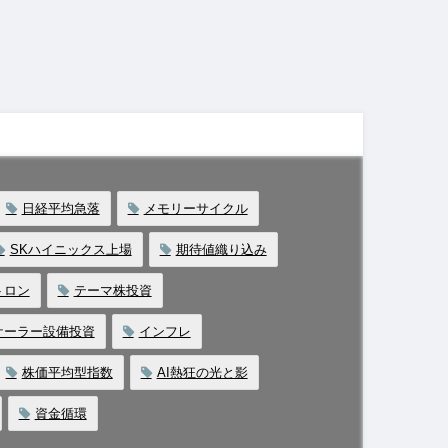
日経平均急落
メモリーサイクル
SKハイニックス上場
期待値織り込み
トロン
テーマ株投資
ケーラー設備投資
インフレ
株価平均型指数
AI熱狂の光と影
資金循環