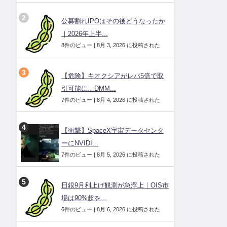
公募割れIPOはその後どうなったか
｜2026年上半...
8件のビュー
|
8月 3, 2026 に投稿された
【危険】キオクシアがレバ5倍で取
引可能に…DMM...
7件のビュー
|
8月 4, 2026 に投稿された
【衝撃】SpaceX宇宙データセンタ
ーにNVIDI...
7件のビュー
|
8月 5, 2026 に投稿された
日銀9月利上げ観測が急浮上｜OIS市
場は90%超を...
6件のビュー
|
8月 6, 2026 に投稿された