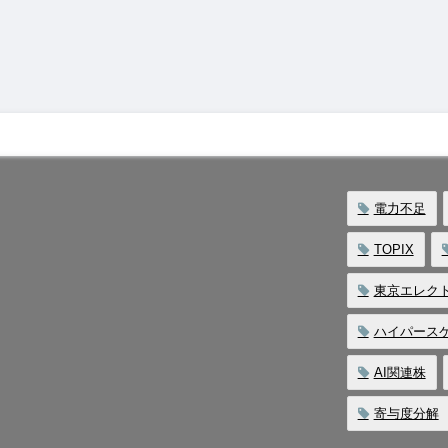
電力不足
TOPIX
東京エレク
ハイパース
AI関連株
寄与度分解