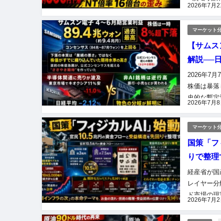
つべき2本
2026年7月
マーケット
【サムス
解説──日
2026年
株価は暴落
史的な暫定
2026年7月
落し、KOS
マーケット
国策「フ
りで整理
経産省が国
レイヤー分
ド市場の現
2026年7月