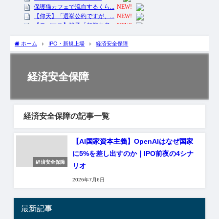
ホーム
IPO・新規上場
経済安全保障
経済安全保障
経済安全保障の記事一覧
【AI国家資本主義】OpenAIはなぜ国家
に5%を差し出すのか｜IPO前夜の4シナ
経済安全保障
リオ
2026年7月6日
最新記事