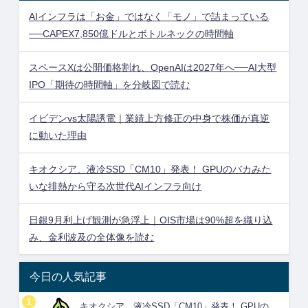
AIインフラは「お金」ではなく「モノ」で詰まっている
──CAPEX7,850億ドルとボトルネックの時間軸
スペースXは公開価格割れ、OpenAIは2027年へ──AI大型
IPO「期待の時間軸」を分岐図で読む
イビデンvs太陽誘電｜業績上方修正の中身で株価が真逆
に動いた理由
キオクシア、液冷SSD「CM10」発表！ GPUのバカみた
いな排熱から守る次世代AIインフラ向け
日銀9月利上げ観測が急浮上｜OIS市場は90%超を織り込
み、金利波及の全体像を読む
今日の人気記事
キオクシア、液冷SSD「CM10」発表！ GPUの...