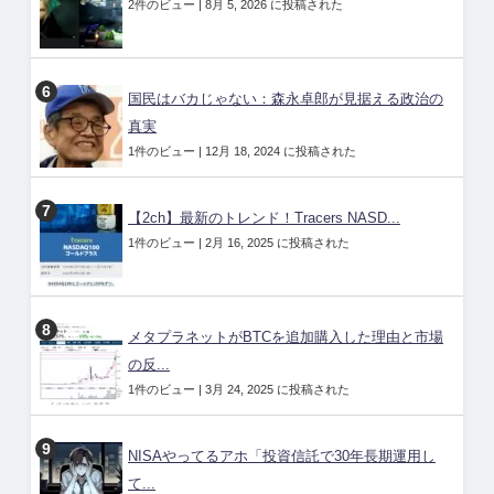
2件のビュー
|
8月 5, 2026 に投稿された
国民はバカじゃない：森永卓郎が見据える政治の
真実
1件のビュー
|
12月 18, 2024 に投稿された
【2ch】最新のトレンド！Tracers NASD...
1件のビュー
|
2月 16, 2025 に投稿された
メタプラネットがBTCを追加購入した理由と市場
の反...
1件のビュー
|
3月 24, 2025 に投稿された
NISAやってるアホ「投資信託で30年長期運用し
て...