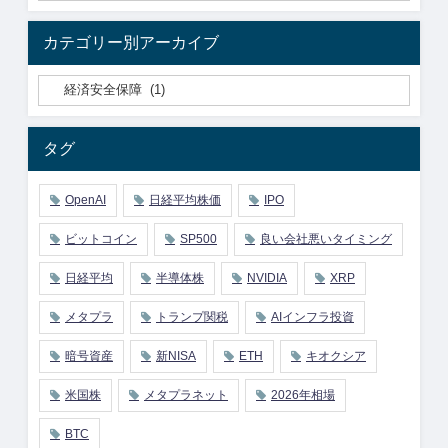
カテゴリー別アーカイブ
タグ
OpenAI
日経平均株価
IPO
ビットコイン
SP500
良い会社悪いタイミング
日経平均
半導体株
NVIDIA
XRP
メタプラ
トランプ関税
AIインフラ投資
暗号資産
新NISA
ETH
キオクシア
米国株
メタプラネット
2026年相場
BTC