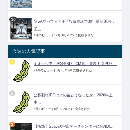
NISAやってるアホ「投資信託で30年長期運用し
て...
1件のビュー
|
12月 16, 2025 に投稿された
今週の人気記事
キオクシア、液冷SSD「CM10」発表！ GPUの...
21件のビュー
|
8月 6, 2026 に投稿された
公募割れIPOはその後どうなったか｜2026年上
半...
8件のビュー
|
8月 3, 2026 に投稿された
【衝撃】SpaceX宇宙データセンターにNVIDI...