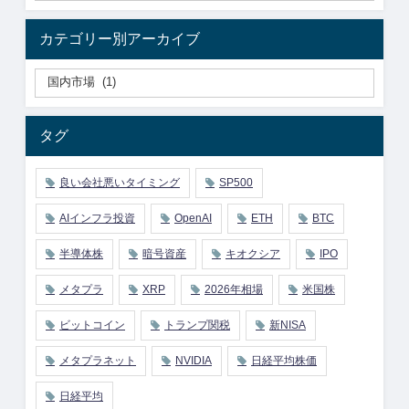
カテゴリー別アーカイブ
タグ
良い会社悪いタイミング
SP500
AIインフラ投資
OpenAI
ETH
BTC
半導体株
暗号資産
キオクシア
IPO
メタプラ
XRP
2026年相場
米国株
ビットコイン
トランプ関税
新NISA
メタプラネット
NVIDIA
日経平均株価
日経平均