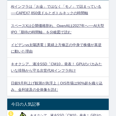
AIインフラは「お金」ではなく「モノ」で詰まっている
──CAPEX7,850億ドルとボトルネックの時間軸
スペースXは公開価格割れ、OpenAIは2027年へ──AI大型
IPO「期待の時間軸」を分岐図で読む
イビデンvs太陽誘電｜業績上方修正の中身で株価が真逆
に動いた理由
キオクシア、液冷SSD「CM10」発表！ GPUのバカみた
いな排熱から守る次世代AIインフラ向け
日銀9月利上げ観測が急浮上｜OIS市場は90%超を織り込
み、金利波及の全体像を読む
今日の人気記事
キオクシア、液冷SSD「CM10」発表！ GPUの...