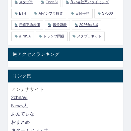
メタプラ
OpenAI
良い会社悪いタイミング
ETH
AIインフラ投資
日経平均
SP500
日経平均株価
暗号資産
2026年相場
新NISA
トランプ関税
メタプラネット
逆アクセスランキング
リンク集
アンテナサイト
2chnavi
News人
あんてぃな
おまとめ
キター！アンテナ