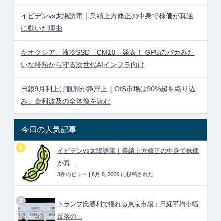
イビデンvs太陽誘電｜業績上方修正の中身で株価が真逆
に動いた理由
キオクシア、液冷SSD「CM10」発表！ GPUのバカみた
いな排熱から守る次世代AIインフラ向け
日銀9月利上げ観測が急浮上｜OIS市場は90%超を織り込
み、金利波及の全体像を読む
今日の人気記事
イビデンvs太陽誘電｜業績上方修正の中身で株価
が真...
3件のビュー
|
8月 6, 2026 に投稿された
トランプ氏勝利で揺れる東京市場：日経平均小幅
反落の...