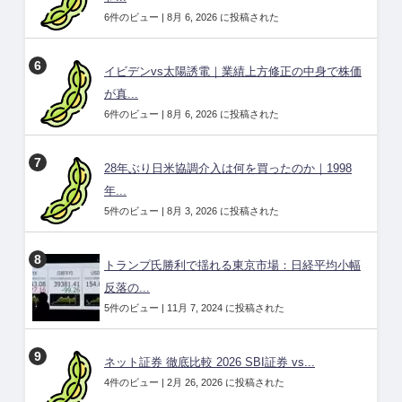
6件のビュー
|
8月 6, 2026 に投稿された
イビデンvs太陽誘電｜業績上方修正の中身で株価
が真...
6件のビュー
|
8月 6, 2026 に投稿された
28年ぶり日米協調介入は何を買ったのか｜1998
年...
5件のビュー
|
8月 3, 2026 に投稿された
トランプ氏勝利で揺れる東京市場：日経平均小幅
反落の...
5件のビュー
|
11月 7, 2024 に投稿された
ネット証券 徹底比較 2026 SBI証券 vs...
4件のビュー
|
2月 26, 2026 に投稿された