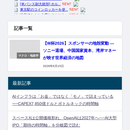
記事一覧
【W杯2026】スポンサーの地殻変動 ―
ソニー退場、中国国家資本、湾岸マネー
マクロ・地政学
が映す世界経済の地図
2026年6月15日
最新記事
AIインフラは「お金」ではなく「モノ」で詰まっている
──CAPEX7,850億ドルとボトルネックの時間軸
スペースXは公開価格割れ、OpenAIは2027年へ──AI大型
IPO「期待の時間軸」を分岐図で読む