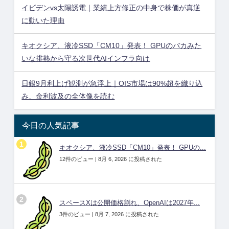
イビデンvs太陽誘電｜業績上方修正の中身で株価が真逆
に動いた理由
キオクシア、液冷SSD「CM10」発表！ GPUのバカみた
いな排熱から守る次世代AIインフラ向け
日銀9月利上げ観測が急浮上｜OIS市場は90%超を織り込
み、金利波及の全体像を読む
今日の人気記事
キオクシア、液冷SSD「CM10」発表！ GPUの...
12件のビュー
|
8月 6, 2026 に投稿された
スペースXは公開価格割れ、OpenAIは2027年...
3件のビュー
|
8月 7, 2026 に投稿された