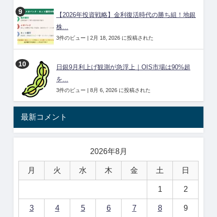
【2026年投資戦略】金利復活時代の勝ち組！地銀
株...
3件のビュー
|
2月 18, 2026 に投稿された
日銀9月利上げ観測が急浮上｜OIS市場は90%超
を...
3件のビュー
|
8月 6, 2026 に投稿された
最新コメント
2026年8月
月
火
水
木
金
土
日
1
2
3
4
5
6
7
8
9