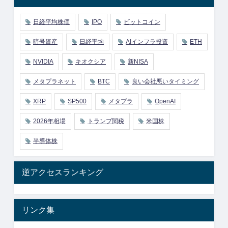
日経平均株価
IPO
ビットコイン
暗号資産
日経平均
AIインフラ投資
ETH
NVIDIA
キオクシア
新NISA
メタプラネット
BTC
良い会社悪いタイミング
XRP
SP500
メタプラ
OpenAI
2026年相場
トランプ関税
米国株
半導体株
逆アクセスランキング
リンク集