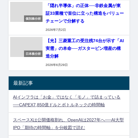
「隠れ半導体」の正体──非鉄金属が東
証33業種で首位に立った構造をバリュー
個別株分析
チェーンで分解する
2026年7月2日
【光】三菱重工の受注残74台が示す「AI
実需」の本命──ガスタービン増産の構
日本株分析
造分解
2026年6月29日
最新記事
AIインフラは「お金」ではなく「モノ」で詰まっている
──CAPEX7,850億ドルとボトルネックの時間軸
スペースXは公開価格割れ、OpenAIは2027年へ──AI大型
IPO「期待の時間軸」を分岐図で読む