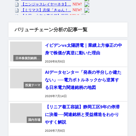
バリューチェーン分析の記事一覧
イビデンvs太陽誘電｜業績上方修正の中
身で株価が真逆に動いた理由
日本株個別銘柄分
2026年8月6日
析
AIデータセンター「発表の半分しか建た
ない」──電力ボトルネックから逆算す
投資テーマ
る日米電力関連銘柄の地図
2026年7月14日
【リニア着工容認】静岡工区9年の停滞
に決着──関連銘柄と受益構造をわかり
国内市場
やすく解説
2026年7月8日