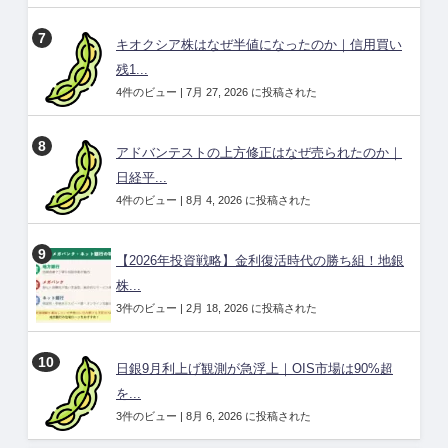
キオクシア株はなぜ半値になったのか｜信用買い
残1...
4件のビュー
|
7月 27, 2026 に投稿された
アドバンテストの上方修正はなぜ売られたのか｜
日経平...
4件のビュー
|
8月 4, 2026 に投稿された
【2026年投資戦略】金利復活時代の勝ち組！地銀
株...
3件のビュー
|
2月 18, 2026 に投稿された
日銀9月利上げ観測が急浮上｜OIS市場は90%超
を...
3件のビュー
|
8月 6, 2026 に投稿された