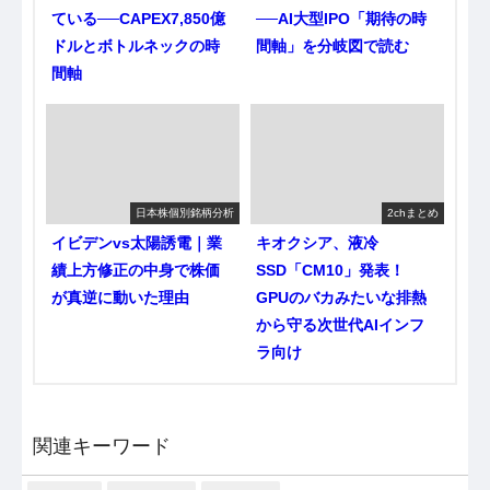
ている──CAPEX7,850億
──AI大型IPO「期待の時
ドルとボトルネックの時
間軸」を分岐図で読む
間軸
日本株個別銘柄分析
2chまとめ
イビデンvs太陽誘電｜業
キオクシア、液冷
績上方修正の中身で株価
SSD「CM10」発表！
が真逆に動いた理由
GPUのバカみたいな排熱
から守る次世代AIインフ
ラ向け
関連キーワード