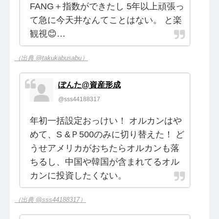
FANG＋指数ができたし 5年以上頑張っ
て急に今天井なんてことはない。 と楽
観視😊…
（出典 @takukabusabu）
ぽんた@資産形成
@sss44188317
年初一括設定おっけい！ オルカンはや
めて、S &Ｐ500のみに切り替えた！ ど
うせアメリカがおちたらオルカンも落
ちるし、中国や韓国が含まれてるオル
カンに投資したくない。
（出典 @sss44188317）