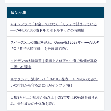
最新記事
AIインフラは「お金」ではなく「モノ」で詰まっている
──CAPEX7,850億ドルとボトルネックの時間軸
スペースXは公開価格割れ、OpenAIは2027年へ──AI大型
IPO「期待の時間軸」を分岐図で読む
イビデンvs太陽誘電｜業績上方修正の中身で株価が真逆
に動いた理由
キオクシア、液冷SSD「CM10」発表！ GPUのバカみた
いな排熱から守る次世代AIインフラ向け
日銀9月利上げ観測が急浮上｜OIS市場は90%超を織り込
み、金利波及の全体像を読む