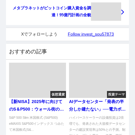
メタプラネットがビットコイン購入資金を調
達！95億円計画の全貌
Xでフォローしよう
Follow invest_sou57873
おすすめの記事
仮想通貨
投資テーマ
【新NISA】2025年に向けて
AIデータセンター「発表の半
のS＆P500：ウォール街の楽
分しか建たない」──電力ボト
観論とその影響
ルネックから逆算する日米電
S&P 500 Slim 米国株式 (S&P500)
ハイパースケーラーの設備投資は2倍
eMAXIS S&P500インデックス つみた
力関連銘柄の地図
増でも、発表された大規模データセン
て米国株式(S&...
ターの建設実現率は50%との予測。制