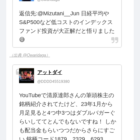
返信先:@Mizutani__Jun 日経平均や
S&P500など低コストのインデックス
ファンド投資が大正解だと悟りました
😅
（出典 @Owaridaga）
アットダイ
@DDDD45519380
YouTubeで清原達郎さんの筆頭株主の
銘柄紹介されてたけど、23年1月から
月足見ると4つ中3つはダブルバガーぐ
らいしててとんでもないですね！ しか
も配当金もらいつつだからさらにすご
い 銘柄コード1879、2329、6293、