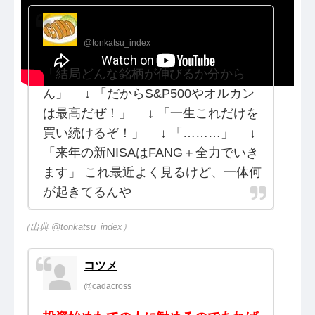
とんかつ@インデックス投資
@tonkatsu_index
「結局どんな銘柄が伸びるか分から
ん」 ↓ 「だからS&P500やオルカン
は最高だぜ！」 ↓ 「一生これだけを
買い続けるぞ！」 ↓ 「………」 ↓
「来年の新NISAはFANG＋全力でいき
ます」 これ最近よく見るけど、一体何
が起きてるんや
（出典 @tonkatsu_index）
コツメ
@cadacross