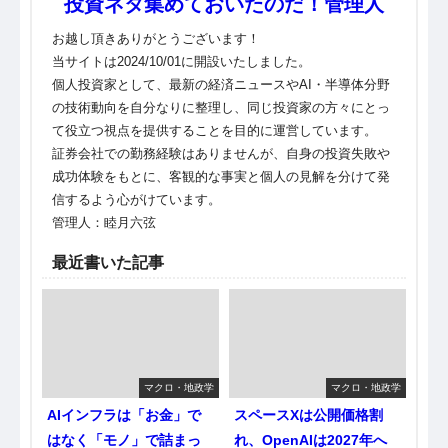
投資ネタ集めておいたのだ！管理人
お越し頂きありがとうございます！
当サイトは2024/10/01に開設いたしました。
個人投資家として、最新の経済ニュースやAI・半導体分野
の技術動向を自分なりに整理し、同じ投資家の方々にとっ
て役立つ視点を提供することを目的に運営しています。
証券会社での勤務経験はありませんが、自身の投資失敗や
成功体験をもとに、客観的な事実と個人の見解を分けて発
信するよう心がけています。
管理人：睦月六弦
最近書いた記事
マクロ・地政学
マクロ・地政学
AIインフラは「お金」で
スペースXは公開価格割
はなく「モノ」で詰まっ
れ、OpenAIは2027年へ