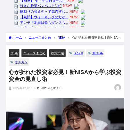
ホーム
ニュースまとめ
NISA
心が折れた投資家必見！新NISAか
ら学ぶ投資資金の見直し術
SP500
新NISA
NISA
ニュースまとめ
株式市場
オルカン
心が折れた投資家必見！新NISAから学ぶ投資
資金の見直し術
2024年12月16日
2025年7月11日