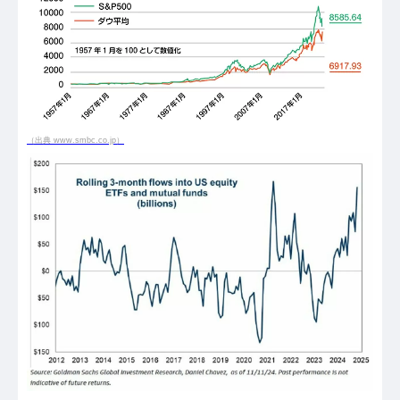
（出典 www.smbc.co.jp）