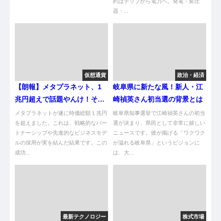
約はチップから電力へ。発電・変圧
器・...
仮想通貨
政治・経済
【朗報】メタプラネット、1
岐阜県に新たな風！新人・江
兆円超えで話題やんけ！その
崎禎英さん初当選の背景とは
理由は？
メタプラネットが遂に時価総額１兆円
岐阜県知事選挙で江崎禎英さんの初当
を超えました。これは、戦略的なパー
選が決まり、県民として非常に嬉しい
トナーシップや先進的なビジネスモデ
ニュースです。彼が掲げる「ワクワク
ルの採用が実を結んだ結果です。この
が溢れる岐阜県」というビジョンに
成功...
は、大...
最新テクノロジー
株式市場