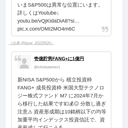
いまS&P500は異常な位置にいます。
詳しくはYoutube↓
youtu.be/vQjKidaDiA8?si…
pic.x.com/OMI2MO4m6C
（出典 @bone_20220626）
壱億貯男FANG+に1億円
@ichiokutameo1
新NISA S&P500から 積立投資枠
FANG+ 成長投資枠 米国大型テクノロ
ジー株式ファンド M7 に2024年7月か
ら移行した結果です💴💰😊 分散し過ぎ
注意⚠️ 資産形成期は10銘柄以下の均等
加重平均インデックス投資信託で、資
産形成して行こう💪