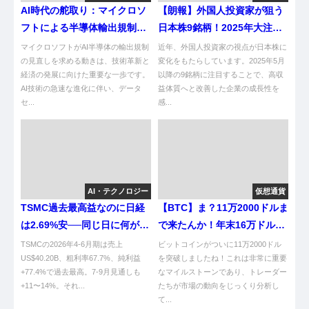
AI時代の舵取り：マイクロソ
【朗報】外国人投資家が狙う
フトによる半導体輸出規制へ
日本株9銘柄！2025年大注目
の挑戦
やんけ！
マイクロソフトがAI半導体の輸出規制
近年、外国人投資家の視点が日本株に
の見直しを求める動きは、技術革新と
変化をもたらしています。2025年5月
経済の発展に向けた重要な一歩です。
以降の9銘柄に注目することで、高収
AI技術の急速な進化に伴い、データ
益体質へと改善した企業の成長性を
セ...
感...
AI・テクノロジー
仮想通貨
TSMC過去最高益なのに日経
【BTC】ま？11万2000ドルま
は2.69%安──同じ日に何がす
で来たんか！年末16万ドルは
れ違ったのか
草生えるわ！
TSMCの2026年4-6月期は売上
ビットコインがついに11万2000ドル
US$40.20B、粗利率67.7%、純利益
を突破しましたね！これは非常に重要
+77.4%で過去最高。7-9月見通しも
なマイルストーンであり、トレーダー
+11〜14%。それ...
たちが市場の動向をじっくり分析し
て...