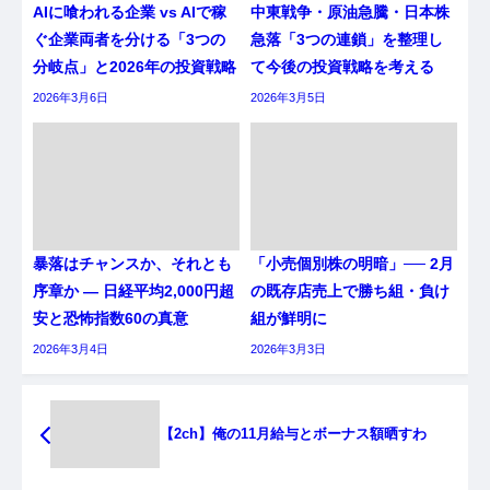
AIに喰われる企業 vs AIで稼
中東戦争・原油急騰・日本株
ぐ企業両者を分ける「3つの
急落「3つの連鎖」を整理し
分岐点」と2026年の投資戦略
て今後の投資戦略を考える
2026年3月6日
2026年3月5日
暴落はチャンスか、それとも
「小売個別株の明暗」── 2月
序章か ― 日経平均2,000円超
の既存店売上で勝ち組・負け
安と恐怖指数60の真意
組が鮮明に
2026年3月4日
2026年3月3日
【2ch】俺の11月給与とボーナス額晒すわ