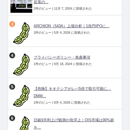
反落の...
2件のビュー
|
11月 7, 2024 に投稿された
ARCHION（543A）上場分析｜1兆円IPOに...
2件のビュー
|
5月 4, 2026 に投稿された
プライバシーポリシー・免責事項
1件のビュー
|
9月 18, 2024 に投稿された
【危険】キオクシアがレバ5倍で取引可能に…
DMM...
1件のビュー
|
8月 4, 2026 に投稿された
日銀9月利上げ観測が急浮上｜OIS市場は90%超
を...