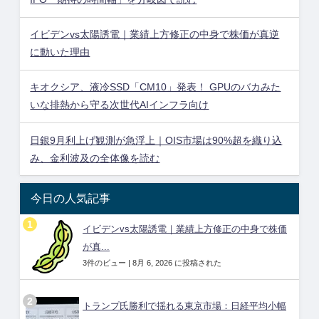
イビデンvs太陽誘電｜業績上方修正の中身で株価が真逆
に動いた理由
キオクシア、液冷SSD「CM10」発表！ GPUのバカみた
いな排熱から守る次世代AIインフラ向け
日銀9月利上げ観測が急浮上｜OIS市場は90%超を織り込
み、金利波及の全体像を読む
今日の人気記事
イビデンvs太陽誘電｜業績上方修正の中身で株価
が真...
3件のビュー
|
8月 6, 2026 に投稿された
トランプ氏勝利で揺れる東京市場：日経平均小幅