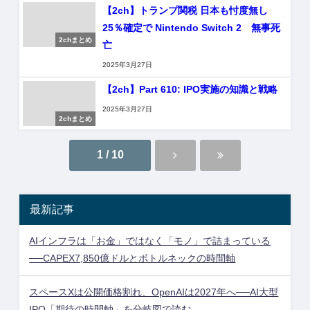
【2ch】トランプ関税 日本も忖度無し
25％確定で Nintendo Switch 2 無事死
2chまとめ
亡
2025年3月27日
【2ch】Part 610: IPO実施の知識と戦略
2025年3月27日
2chまとめ
1 / 10
最新記事
AIインフラは「お金」ではなく「モノ」で詰まっている
──CAPEX7,850億ドルとボトルネックの時間軸
スペースXは公開価格割れ、OpenAIは2027年へ──AI大型
IPO「期待の時間軸」を分岐図で読む