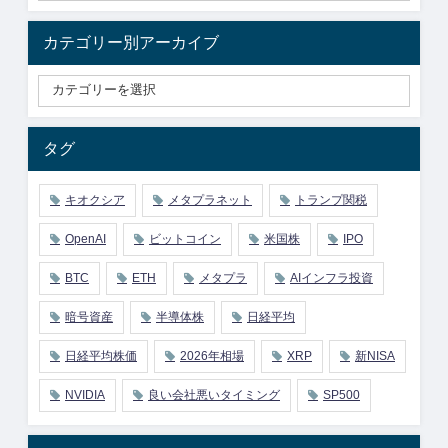
カテゴリー別アーカイブ
タグ
キオクシア
メタプラネット
トランプ関税
OpenAI
ビットコイン
米国株
IPO
BTC
ETH
メタプラ
AIインフラ投資
暗号資産
半導体株
日経平均
日経平均株価
2026年相場
XRP
新NISA
NVIDIA
良い会社悪いタイミング
SP500