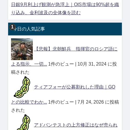
日銀9月利上げ観測が急浮上｜OIS市場は90%超を織
り込み、金利波及の全体像を読む
今日の人気記事
【悲報】北朝鮮兵 指揮官のロシア語に
よる指示、一切...
1件のビュー
|
10月 31, 2024 に投
稿された
ティアフォーが公募割れした理由｜GO
との比較でわか...
1件のビュー
|
7月 24, 2026 に投稿
された
アドバンテストの上方修正はなぜ売られ