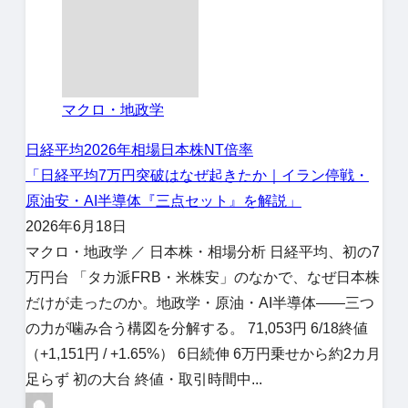
マクロ・地政学
日経平均
2026年相場
日本株
NT倍率
「日経平均7万円突破はなぜ起きたか｜イラン停戦・
原油安・AI半導体『三点セット』を解説」
2026年6月18日
マクロ・地政学 ／ 日本株・相場分析 日経平均、初の7
万円台 「タカ派FRB・米株安」のなかで、なぜ日本株
だけが走ったのか。地政学・原油・AI半導体——三つ
の力が噛み合う構図を分解する。 71,053円 6/18終値
（+1,151円 / +1.65%） 6日続伸 6万円乗せから約2カ月
足らず 初の大台 終値・取引時間中...