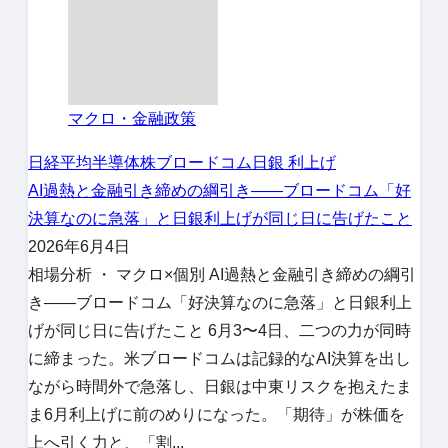
マクロ・金融政策
日経平均
半導体株
ブロードコム
日銀 利上げ
AI過熱と金融引き締めの綱引き――ブロードコム「好
決算なのに急落」と日銀利上げが同じ日に告げたこと
2026年6月4日
相場分析 ・ マクロ×個別 AI過熱と金融引き締めの綱引
き――ブロードコム「好決算なのに急落」と日銀利上
げが同じ日に告げたこと 6月3〜4日、二つの力が同時
に締まった。米ブロードコムは記録的なAI決算を出し
ながら時間外で急落し、日銀は中東リスクを抱えたま
ま6月利上げに前のめりになった。「期待」が株価を
上へ引く力と、「割...