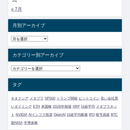
31
« 7月
月別アーカイブ
カテゴリー別アーカイブ
タグ
キオクシア
メタプラ
SP500
トランプ関税
ビットコイン
良い会社悪
いタイミング
ETH
米国株
2026年相場
XRP
日経平均
メタプラネッ
ト
NVIDIA
AIインフラ投資
OpenAI
日経平均株価
IPO
暗号資産
BTC
新NISA
半導体株