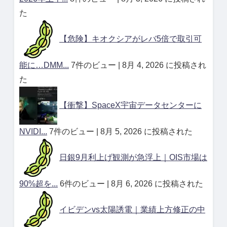
た
【危険】キオクシアがレバ5倍で取引可
能に…DMM...
7件のビュー
|
8月 4, 2026 に投稿され
た
【衝撃】SpaceX宇宙データセンターに
NVIDI...
7件のビュー
|
8月 5, 2026 に投稿された
日銀9月利上げ観測が急浮上｜OIS市場は
90%超を...
6件のビュー
|
8月 6, 2026 に投稿された
イビデンvs太陽誘電｜業績上方修正の中