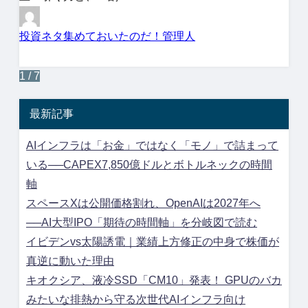
投資ネタ集めておいたのだ！管理人
1 / 7
最新記事
AIインフラは「お金」ではなく「モノ」で詰まって
いる──CAPEX7,850億ドルとボトルネックの時間
軸
スペースXは公開価格割れ、OpenAIは2027年へ
──AI大型IPO「期待の時間軸」を分岐図で読む
イビデンvs太陽誘電｜業績上方修正の中身で株価が
真逆に動いた理由
キオクシア、液冷SSD「CM10」発表！ GPUのバカ
みたいな排熱から守る次世代AIインフラ向け