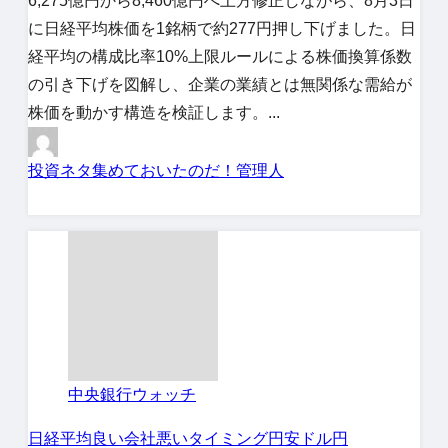
6,275億円から8,460億円へ上方修正しながら、8月3日
に日経平均株価を1銘柄で約277円押し下げました。日
経平均の構成比率10%上限ルールによる株価換算係数
の引き下げを図解し、企業の業績とは無関係な需給が
株価を動かす構造を検証します。...
投資ネタ集めておいたのだ！管理人
中央銀行ウォッチ
日経平均
良い会社悪いタイミング
円安
ドル円