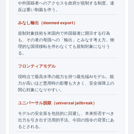
や外国籍者へのアクセスを政府が規制する制度。違
反は重い制裁を伴う。
みなし輸出（deemed export）
規制対象技術を米国内で外国籍者に開示する行為
も、その者の母国への「輸出」とみなす考え方。物
理的な国境移転を伴わなくても規制対象になりう
る。
フロンティアモデル
現時点で最高水準の能力を持つ最先端AIモデル。能
力が高いほど悪用時の影響も大きく、安全保障上の
関心対象になりやすい。
ユニバーサル脱獄（universal jailbreak）
モデルの安全策を包括的に回避し、本来拒否すべき
出力を引き出す汎用的手法。今回の指令の背景にあ
るとされる。