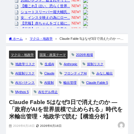
ホーム
マクロ・地政学
Claude Fable 5はなぜ3日で消えたのか ―
「政府がAIを世界規模で止められる」時代を米輸出管理・地政学で読む【構造
分析】
2026年相場
マクロ・地政学
国策・政策テーマ
地政学リスク
生成AI
Anthropic
規制リスク
AI規制リスク
Claude
フロンティアAI
みなし輸出
AIガバナンス
AI規制
輸出管理
Claude Fable 5
Mythos 5
AIモデル停止
Claude Fable 5はなぜ3日で消えたのか ―
「政府がAIを世界規模で止められる」時代を
米輸出管理・地政学で読む【構造分析】
2026年6月16日
2026年6月16日