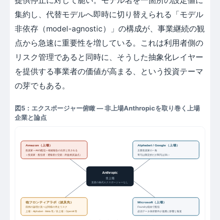
提供停止に対して脆い。モデル名を一箇所の設定値に
集約し、代替モデルへ即時に切り替えられる「モデル
非依存（model-agnostic）」の構成が、事業継続の観
点から急速に重要性を増している。これは利用者側の
リスク管理であると同時に、そうした抽象化レイヤー
を提供する事業者の価値が高まる、という投資テーマ
の芽でもある。
図5：エクスポージャー俯瞰 ― 非上場Anthropicを取り巻く上場
企業と論点
Amazon（上場）
Alphabet / Google（上場）
投資家＋AWS配信＋根拠報告の出所と目される
主要投資家の一角
＝投資家・配信者・通報者が交錯（利益相反論点）
寄与は限定的だが関与は深い
Anthropic
非上場
直接の株式エクスポージャーなし
他フロンティアラボ（波及先）
Microsoft（上場）
前例の論理が及べば同様の停止リスク
Foundry経由で配信
上場：Alphabet・Meta 等／非上場：OpenAI 等
必須データ保持要件が連携に影響と報道