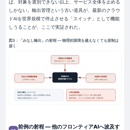
ば、対象を選別できない以上、サービス全体を止める
しかない。輸出管理という古い道具が、最新のクラウ
ドAIを世界規模で停止させる「スイッチ」として機能
しうることが、ここで実証された。
図3：「みなし輸出」の射程 ― 物理的国境を越えなくても規制は
届く
米国内の外国籍者
国境を越えずとも「みなし輸出」
米国内の
自社の外国籍従業員
米国外の利用者
規制対象モデル
社内利用すら対象に
世界中の顧客が該当
従来の輸出（イメージ）
今回の新規性
物理的な国境移転・特定の技術開示が前提
SaaS型AIの推論アクセスへ同じ網を適用
対象は比較的特定しやすい
選別不能 → サービス全停止が唯一の順守策
前例の射程 ― 他のフロンティアAIへ波及す