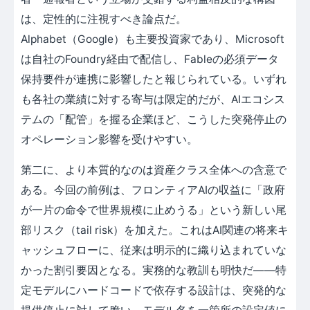
は、定性的に注視すべき論点だ。
Alphabet（Google）も主要投資家であり、Microsoft
は自社のFoundry経由で配信し、Fableの必須データ
保持要件が連携に影響したと報じられている。いずれ
も各社の業績に対する寄与は限定的だが、AIエコシス
テムの「配管」を握る企業ほど、こうした突発停止の
オペレーション影響を受けやすい。
第二に、より本質的なのは資産クラス全体への含意で
ある。今回の前例は、フロンティアAIの収益に「政府
が一片の命令で世界規模に止めうる」という新しい尾
部リスク（tail risk）を加えた。これはAI関連の将来キ
ャッシュフローに、従来は明示的に織り込まれていな
かった割引要因となる。実務的な教訓も明快だ——特
定モデルにハードコードで依存する設計は、突発的な