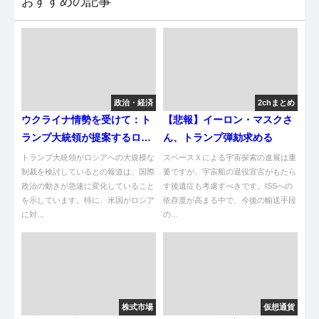
おすすめの記事
政治・経済
2chまとめ
ウクライナ情勢を受けて：ト
【悲報】イーロン・マスクさ
ランプ大統領が提案するロシ
ん、トランプ弾劾求める
ア制裁の目的と結果
トランプ大統領がロシアへの大規模な
スペースＸによる宇宙探索の進展は重
制裁を検討しているとの報道は、国際
要ですが、宇宙船の退役宣言がもたら
政治の動きが急速に変化していること
す後遺症も考慮すべきです。ISSへの
を示しています。特に、米国がロシア
依存度が高まる中で、今後の輸送手段
に対...
の...
株式市場
仮想通貨