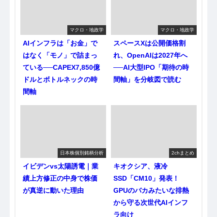
マクロ・地政学
マクロ・地政学
AIインフラは「お金」で
スペースXは公開価格割
はなく「モノ」で詰まっ
れ、OpenAIは2027年へ
ている──CAPEX7,850億
──AI大型IPO「期待の時
ドルとボトルネックの時
間軸」を分岐図で読む
間軸
日本株個別銘柄分析
2chまとめ
イビデンvs太陽誘電｜業
キオクシア、液冷
績上方修正の中身で株価
SSD「CM10」発表！
が真逆に動いた理由
GPUのバカみたいな排熱
から守る次世代AIインフ
ラ向け