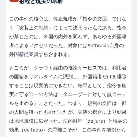
射程と現実の乖離
この事件の核心は、停止規模が「指令の文面」ではな
く「実装上の制約」によって決まった点にある。指令
が禁じたのは、米国の内外を問わず、あらゆる外国籍
者によるアクセスだった。対象にはAnthropic自身の
外国籍従業員すら含まれる。
ところが、クラウド経由の推論サービスでは、利用者
の国籍をリアルタイムに識別し、外国籍者だけを排除
することは現実的にできない。結果として、指令を確
実に守る唯一の方法は「全ユーザーに対して該当モデ
ルを止める」ことだった。つまり、規制の文面は一部
の人間を狙ったものだったが、実装の都合により効果
は地球規模に広がった。法的射程（de jure）と現実の
効果（de facto）の乖離こそが、この事件を前例たら