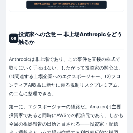
分岐の答えは未確定 ― だが「Bの可能性が消えない」こと自体がプレミアム要因
不確実性そのものがフロンティアAI収益に割引を要求する
投資家への含意 ― 非上場Anthropicをどう
06
触るか
Anthropicは非上場であり、この事件を直接の株式で
取りにいく手段はない。したがって投資家の関心は、
(1)関連する上場企業へのエクスポージャー、(2)フロ
ンティアAI収益に新たに乗る規制リスクプレミアム、
の二点に整理できる。
第一に、エクスポージャーの経路だ。Amazonは主要
投資家であると同時にAWSでの配信元であり、しかも
今回の根拠報告の出所と目される——投資家・配信
者・通報者という立場が交錯する利益相反的な構図