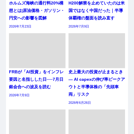
ホルムズ海峡の通行料20%構
H200解禁を止めていたのは米
想とは|原油価格・ガソリン・
国ではなく中国だった｜半導
円安への影響を図解
体覇権の盤面を読み直す
2026年7月23日
2026年7月9日
FRBが「AI投資」をインフレ
史上最大の投資が止まるとき
要因と名指しした日──7月日
― AI capexの伸び率ピークア
銀会合への波及を読む
ウトと半導体株の「先頭車
両」リスク
2026年7月9日
2026年6月26日