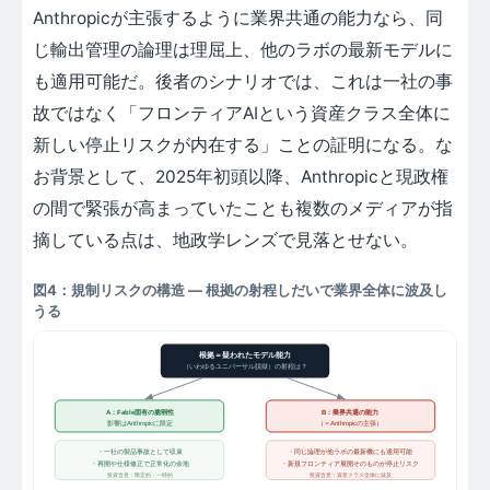
Anthropicが主張するように業界共通の能力なら、同
じ輸出管理の論理は理屈上、他のラボの最新モデルに
も適用可能だ。後者のシナリオでは、これは一社の事
故ではなく「フロンティアAIという資産クラス全体に
新しい停止リスクが内在する」ことの証明になる。な
お背景として、2025年初頭以降、Anthropicと現政権
の間で緊張が高まっていたことも複数のメディアが指
摘している点は、地政学レンズで見落とせない。
図4：規制リスクの構造 ― 根拠の射程しだいで業界全体に波及し
うる
根拠＝疑われたモデル能力
（いわゆるユニバーサル脱獄）の射程は？
A：Fable固有の脆弱性
B：業界共通の能力
影響はAnthropicに限定
（＝Anthropicの主張）
・同じ論理が他ラボの最新機にも適用可能
・一社の製品事故として収束
・新規フロンティア展開そのものが停止リスク
・再開や仕様修正で正常化の余地
投資含意：限定的・一時的
投資含意：資産クラス全体に波及