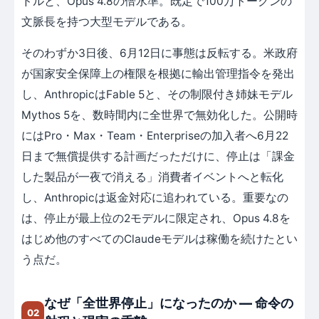
ドルと、Opus 4.8の倍水準。既定で100万トークンの
文脈長を持つ大型モデルである。
そのわずか3日後、6月12日に事態は反転する。米政府
が国家安全保障上の権限を根拠に輸出管理指令を発出
し、AnthropicはFable 5と、その制限付き姉妹モデル
Mythos 5を、数時間内に全世界で無効化した。公開時
にはPro・Max・Team・Enterpriseの加入者へ6月22
日まで無償提供する計画だっただけに、停止は「課金
した製品が一夜で消える」消費者イベントへと転化
し、Anthropicは返金対応に追われている。重要なの
は、停止が最上位の2モデルに限定され、Opus 4.8を
はじめ他のすべてのClaudeモデルは稼働を続けたとい
う点だ。
なぜ「全世界停止」になったのか ― 命令の
02