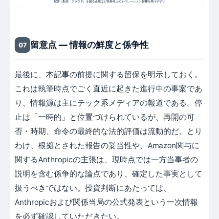
配管（配信・クラウド）を握る企業ほど突発停止のオペレーション影響を受けやすい
留意点 ― 情報の鮮度と係争性
07
最後に、本記事の前提に関する留保を明示しておく。
これは執筆時点でごく直近に起きた進行中の事案であ
り、情報源は主にテック系メディアの報道である。停
止は「一時的」と位置づけられているが、再開の可
否・時期、命令の最終的な法的評価は流動的だ。とり
わけ、根拠とされた報告の妥当性や、Amazon関与に
関するAnthropicの主張は、現時点では一方当事者の
説明を含む係争的な論点であり、確定した事実として
扱うべきではない。投資判断にあたっては、
Anthropicおよび関係当局の公式発表という一次情報
を必ず確認していただきたい。