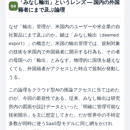
「みなし輸出」というレンズ ― 国内の外国
04
籍者にまで及ぶ論理
なぜ「輸出」管理が、米国内のユーザーや米企業の自
社製品にまで及ぶのか。鍵は「みなし輸出（deemed
export）」の概念だ。米国の輸出管理では、規制対象
の技術を米国内で外国籍者に開示する行為も、その者
の母国への「輸出」とみなす。物理的に国境を越えな
くても、外国籍者がアクセスした時点で規制が発動し
うる。
この論理をクラウド型AIの推論アクセスに当てはめた
のが、今回の新規性である。従来、みなし輸出は研究
所内の図面や設計データといった「明確に管理可能な
技術開示」を主に想定してきた。だが世界中の不特定
多数が同時に使うSaaS型モデルに同じ網をかけれ