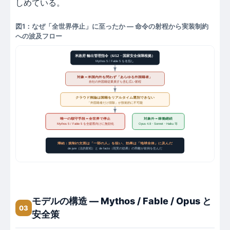
しめている。
図1：なぜ「全世界停止」に至ったか ― 命令の射程から実装制約
への波及フロー
米政府 輸出管理指令（6/12・国家安全保障根拠）
Mythos 5 / Fable 5 を名指し
対象＝米国内外を問わず「あらゆる外国籍者」
自社の外国籍従業員すら含む広い射程
クラウド推論は国籍をリアルタイム選別できない
「外国籍者だけ排除」が技術的に不可能
唯一の順守手段＝全世界で停止
対象外＝稼働継続
Mythos 5 / Fable 5 を全顧客向けに無効化
Opus 4.8・Sonnet・Haiku 等
帰結：規制の文面は「一部の人」を狙い、効果は「地球全体」に及んだ
de jure（法的射程）と de facto（現実の効果）の乖離が前例を生んだ
モデルの構造 ― Mythos / Fable / Opus と
03
安全策