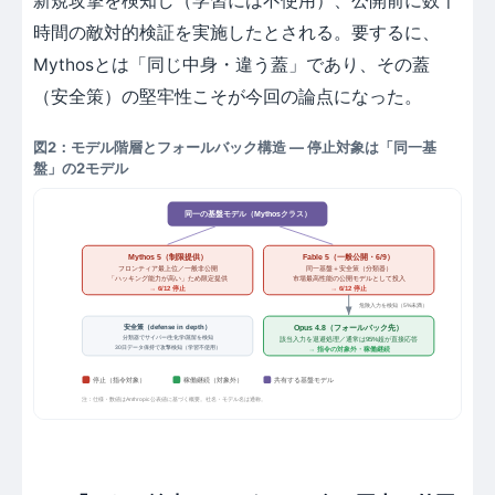
新規攻撃を検知し（学習には不使用）、公開前に数千
時間の敵対的検証を実施したとされる。要するに、
Mythosとは「同じ中身・違う蓋」であり、その蓋
（安全策）の堅牢性こそが今回の論点になった。
図2：モデル階層とフォールバック構造 ― 停止対象は「同一基
盤」の2モデル
同一の基盤モデル（Mythosクラス）
Mythos 5（制限提供）
Fable 5（一般公開・6/9）
同一基盤＋安全策（分類器）
フロンティア最上位／一般非公開
「ハッキング能力が高い」ため限定提供
市場最高性能の公開モデルとして投入
→ 6/12 停止
→ 6/12 停止
危険入力を検知（5%未満）
Opus 4.8（フォールバック先）
安全策（defense in depth）
分類器でサイバー/生化学/蒸留を検知
該当入力を退避処理／通常は95%超が直接応答
30日データ保持で攻撃検知（学習不使用）
→ 指令の対象外・稼働継続
停止（指令対象）
稼働継続（対象外）
共有する基盤モデル
注：仕様・数値はAnthropic公表値に基づく概要。社名・モデル名は通称。