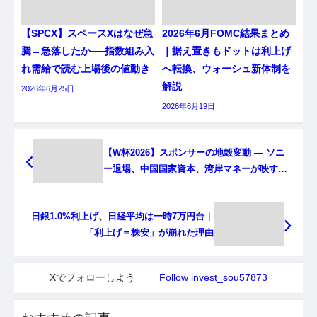
【SPCX】スペースXはなぜ急
2026年6月FOMC結果まとめ
騰→急落したか──指数組み入
｜据え置きもドットは利上げ
れ需給で読む上場後の値動き
へ転換、ウォーシュ新体制を
解説
2026年6月25日
2026年6月19日
【W杯2026】スポンサーの地殻変動 ― ソニ
ー退場、中国国家資本、湾岸マネーが映す世
界経済の地図
日銀1.0%利上げ、日経平均は一時7万円台｜
「利上げ＝株安」が崩れた理由
Xでフォローしよう
Follow invest_sou57873