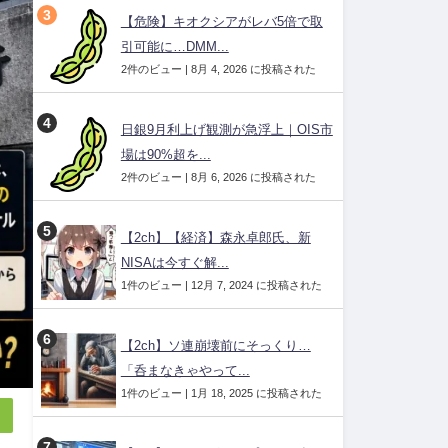
【危険】キオクシアがレバ5倍で取
引可能に…DMM...
2件のビュー
|
8月 4, 2026 に投稿された
日銀9月利上げ観測が急浮上｜OIS市
場は90%超を...
2件のビュー
|
8月 6, 2026 に投稿された
【2ch】【経済】森永卓郎氏、新
NISAは今すぐ解...
1件のビュー
|
12月 7, 2024 に投稿された
【2ch】ソ連崩壊前にそっくり…
「呑まなきゃやって...
1件のビュー
|
1月 18, 2025 に投稿された