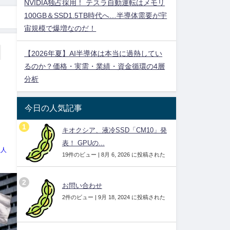
NVIDIA独占採用！ テスラ自動運転はメモリ
100GB＆SSD1.5TB時代へ…半導体需要が宇
宙規模で爆増なのだ！
【2026年夏】AI半導体は本当に過熱してい
るのか？価格・実需・業績・資金循環の4層
分析
今日の人気記事
キオクシア、液冷SSD「CM10」発
表！ GPUの...
理人
19件のビュー
|
8月 6, 2026 に投稿された
お問い合わせ
2件のビュー
|
9月 18, 2024 に投稿された