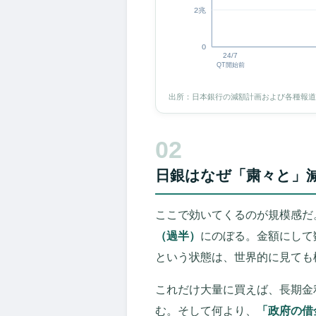
2兆
0
24/7
QT開始前
出所：日本銀行の減額計画および各種報
02
日銀はなぜ「粛々と」
ここで効いてくるのが規模感だ
（過半）
にのぼる。金額にして
という状態は、世界的に見ても
これだけ大量に買えば、長期金
む。そして何より、
「政府の借