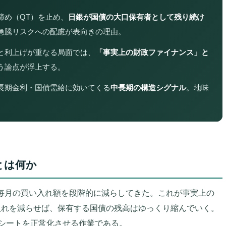
締め（QT）を止め、
日銀が国債の大口保有者として残り続け
急騰リスクへの配慮が表向きの理由。
と利上げが重なる局面では、
「事実上の財政ファイナンス」と
う論点が浮上する。
長期金利・国債需給に効いてくる
中長期の構造シグナル
。地味
。
とは何か
の毎月の買い入れ額を段階的に減らしてきた。これが事実上の
入れを減らせば、保有する国債の残高はゆっくり縮んでいく。
シートを正常化させる作業である。