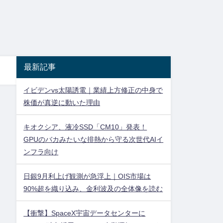
最新記事
イビデンvs太陽誘電｜業績上方修正の中身で
株価が真逆に動いた理由
キオクシア、液冷SSD「CM10」発表！
GPUのバカみたいな排熱から守る次世代AIイ
ンフラ向け
日銀9月利上げ観測が急浮上｜OIS市場は
90%超を織り込み、金利波及の全体像を読む
【衝撃】SpaceX宇宙データセンターに