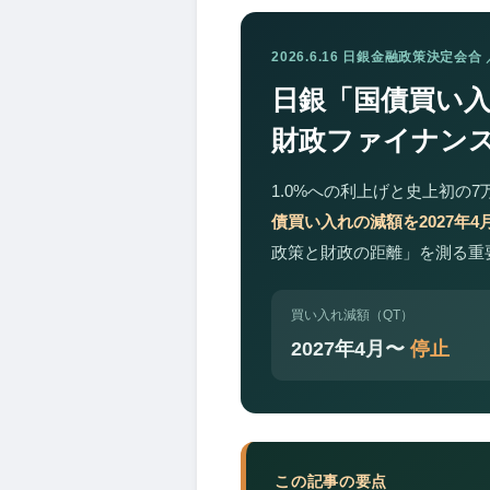
2026.6.16 日銀金融政策決定会
日銀「国債買い入
財政ファイナン
1.0%への利上げと史上初の
債買い入れの減額を2027年
政策と財政の距離」を測る重
買い入れ減額（QT）
2027年4月〜
停止
この記事の要点