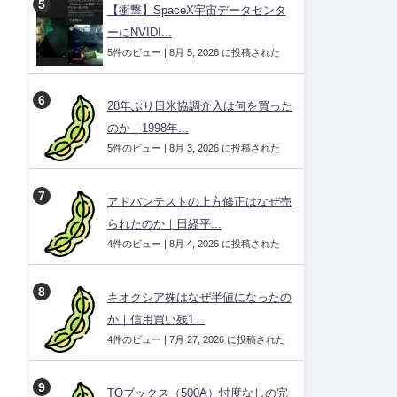
【衝撃】SpaceX宇宙データセンタ
ーにNVIDI...
5件のビュー
|
8月 5, 2026 に投稿された
28年ぶり日米協調介入は何を買った
のか｜1998年...
5件のビュー
|
8月 3, 2026 に投稿された
アドバンテストの上方修正はなぜ売
られたのか｜日経平...
4件のビュー
|
8月 4, 2026 に投稿された
キオクシア株はなぜ半値になったの
か｜信用買い残1...
4件のビュー
|
7月 27, 2026 に投稿された
TOブックス（500A）忖度なしの完