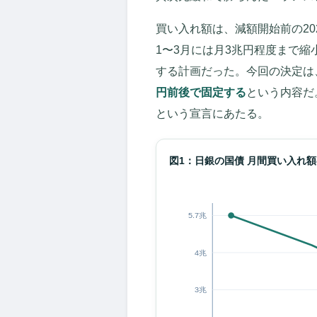
買い入れ額は、減額開始前の202
1〜3月には月3兆円程度まで縮
する計画だった。今回の決定は
円前後で固定する
という内容だ
という宣言にあたる。
図1：日銀の国債 月間買い入れ
5.7兆
4兆
3兆