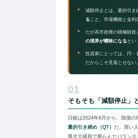
減額停止とは、量的引き
る
こと。市場機能と金利
だが高市政権の積極財政
の境界が曖昧になる
とい
投資家にとっては、円・
だからこそ見落とせない
01
そもそも「減額停止」
日銀は2024年8月から、国債
量的引き締め（QT）
だ。買い
異次元緩和で膨らんだバランス