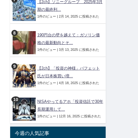
【2ch】ソニーグループ 2025年3月
期の最終利...
1件のビュー
|
2月 14, 2025 に投稿された
190円台の壁を越えて：ガソリン価
格の最新動向とそ...
1件のビュー
|
3月 13, 2025 に投稿された
【2ch】「投資の神様」バフェット
氏が日本株買い増...
1件のビュー
|
4月 18, 2025 に投稿された
NISAやってるアホ「投資信託で30年
長期運用して...
1件のビュー
|
12月 16, 2025 に投稿された
今週の人気記事