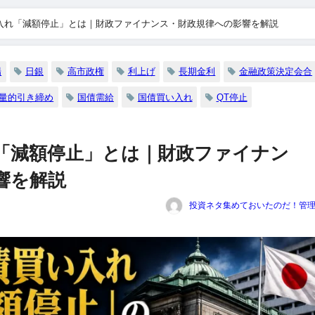
入れ「減額停止」とは｜財政ファイナンス・財政規律への影響を解説
場
日銀
高市政権
利上げ
長期金利
金融政策決定会合
量的引き締め
国債需給
国債買い入れ
QT停止
「減額停止」とは｜財政ファイナン
響を解説
投資ネタ集めておいたのだ！管