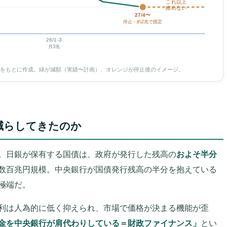
これ以上
縮めない
27/4〜
停止・約2兆で固定
26/1-3
月3兆
道をもとに作成。緑が減額（実績〜計画）、オレンジが停止後のイメージ。
減らしてきたのか
。日銀が保有する国債は、政府が発行した残高の
およそ半分
数百兆円規模。中央銀行が国債発行残高の半分を抱えている
極端だ。
利は人為的に低く抑えられ、市場で価格が決まる機能が歪
金を中央銀行が肩代わりしている＝財政ファイナンス」
とい