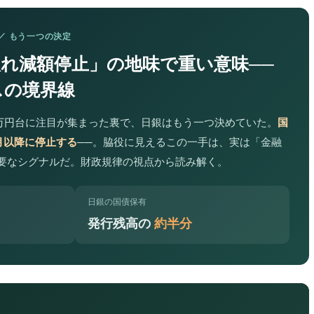
合 ／ もう一つの決定
れ減額停止」の地味で重い意味──
スの境界線
7万円台に注目が集まった裏で、日銀はもう一つ決めていた。
国
4月以降に停止する
──。脇役に見えるこの一手は、実は「金融
要なシグナルだ。財政規律の視点から読み解く。
日銀の国債保有
発行残高の
約半分