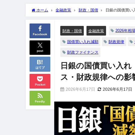
ホーム
金融政策
財政・国債
日銀の国債買い
2026年相
財政・国債
金融政策
Facebook
国債買い入れ減額
財政規律
post
財政ファイナンス
日銀の国債買い入れ
はてブ
ス・財政規律への影
Pocket
2026年6月17日
2026年6月17日
Feedly