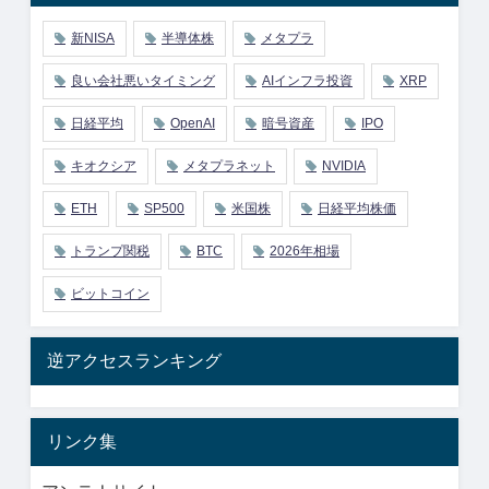
新NISA
半導体株
メタプラ
良い会社悪いタイミング
AIインフラ投資
XRP
日経平均
OpenAI
暗号資産
IPO
キオクシア
メタプラネット
NVIDIA
ETH
SP500
米国株
日経平均株価
トランプ関税
BTC
2026年相場
ビットコイン
逆アクセスランキング
リンク集