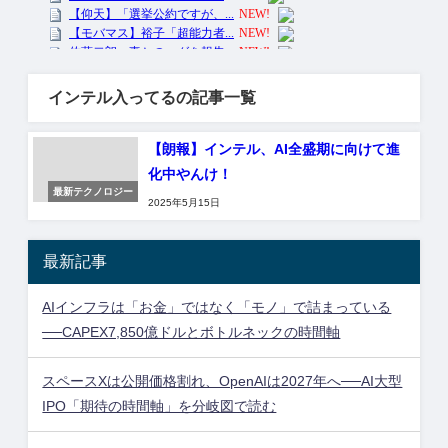
インテル入ってるの記事一覧
【朗報】インテル、AI全盛期に向けて進
化中やんけ！
最新テクノロジー
2025年5月15日
最新記事
AIインフラは「お金」ではなく「モノ」で詰まっている
──CAPEX7,850億ドルとボトルネックの時間軸
スペースXは公開価格割れ、OpenAIは2027年へ──AI大型
IPO「期待の時間軸」を分岐図で読む