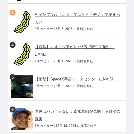
AIインフラは「お金」ではなく「モノ」で詰まっ
てい...
2件のビュー
|
8月 8, 2026 に投稿された
【危険】キオクシアがレバ5倍で取引可能に…
DMM...
2件のビュー
|
8月 4, 2026 に投稿された
【衝撃】SpaceX宇宙データセンターにNVIDI...
2件のビュー
|
8月 5, 2026 に投稿された
国民はバカじゃない：森永卓郎が見据える政治の
真実
1件のビュー
|
12月 18, 2024 に投稿された