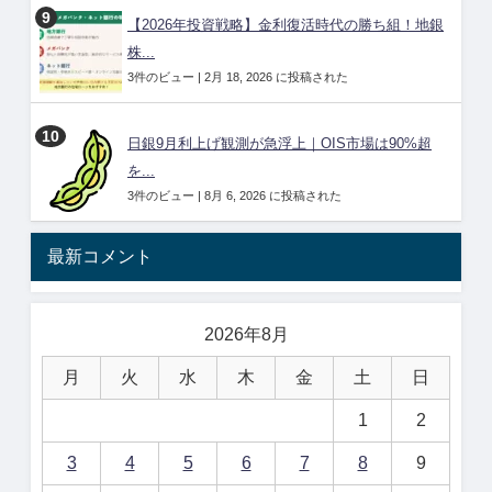
【2026年投資戦略】金利復活時代の勝ち組！地銀
株...
3件のビュー
|
2月 18, 2026 に投稿された
日銀9月利上げ観測が急浮上｜OIS市場は90%超
を...
3件のビュー
|
8月 6, 2026 に投稿された
最新コメント
2026年8月
月
火
水
木
金
土
日
1
2
3
4
5
6
7
8
9