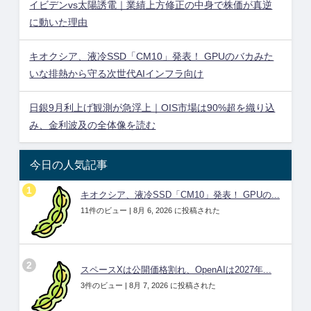
イビデンvs太陽誘電｜業績上方修正の中身で株価が真逆
に動いた理由
キオクシア、液冷SSD「CM10」発表！ GPUのバカみた
いな排熱から守る次世代AIインフラ向け
日銀9月利上げ観測が急浮上｜OIS市場は90%超を織り込
み、金利波及の全体像を読む
今日の人気記事
キオクシア、液冷SSD「CM10」発表！ GPUの...
11件のビュー
|
8月 6, 2026 に投稿された
スペースXは公開価格割れ、OpenAIは2027年...
3件のビュー
|
8月 7, 2026 に投稿された