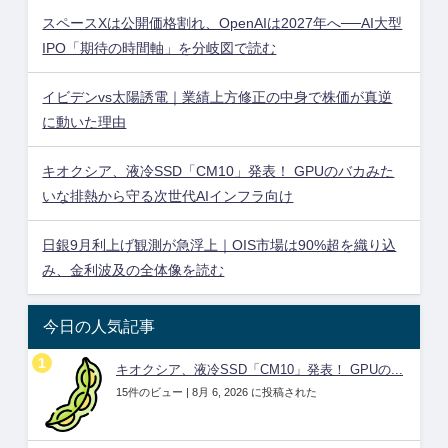
スペースXは公開価格割れ、OpenAIは2027年へ──AI大型
IPO「期待の時間軸」を分岐図で読む
イビデンvs太陽誘電｜業績上方修正の中身で株価が真逆
に動いた理由
キオクシア、液冷SSD「CM10」発表！ GPUのバカみた
いな排熱から守る次世代AIインフラ向け
日銀9月利上げ観測が急浮上｜OIS市場は90%超を織り込
み、金利波及の全体像を読む
今日の人気記事
キオクシア、液冷SSD「CM10」発表！ GPUの...
15件のビュー
|
8月 6, 2026 に投稿された