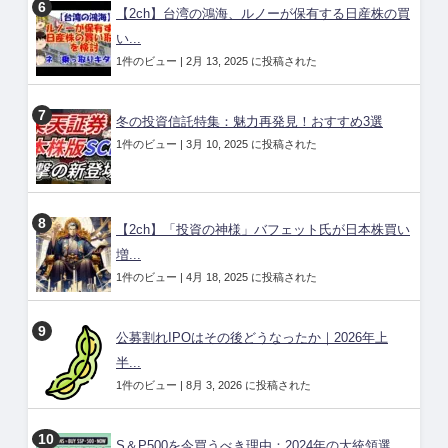
【2ch】台湾の鴻海、ルノーが保有する日産株の買
い...
1件のビュー
|
2月 13, 2025 に投稿された
冬の投資信託特集：魅力再発見！おすすめ3選
1件のビュー
|
3月 10, 2025 に投稿された
【2ch】「投資の神様」バフェット氏が日本株買い
増...
1件のビュー
|
4月 18, 2025 に投稿された
公募割れIPOはその後どうなったか｜2026年上
半...
1件のビュー
|
8月 3, 2026 に投稿された
S＆P500を今買うべき理由：2024年の大統領選...