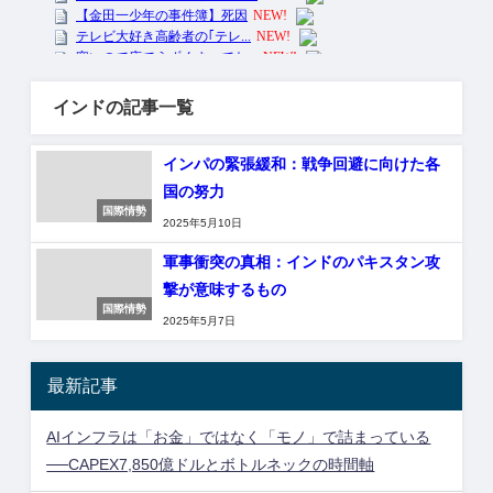
インドの記事一覧
インパの緊張緩和：戦争回避に向けた各
国の努力
国際情勢
2025年5月10日
軍事衝突の真相：インドのパキスタン攻
撃が意味するもの
国際情勢
2025年5月7日
最新記事
AIインフラは「お金」ではなく「モノ」で詰まっている
──CAPEX7,850億ドルとボトルネックの時間軸