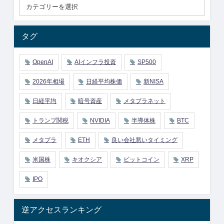
タグ
OpenAI
AIインフラ投資
SP500
2026年相場
日経平均株価
新NISA
日経平均
暗号資産
メタプラネット
トランプ関税
NVIDIA
半導体株
BTC
メタプラ
ETH
良い会社悪いタイミング
米国株
キオクシア
ビットコイン
XRP
IPO
逆アクセスランキング