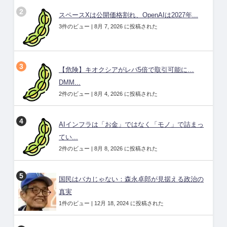
スペースXは公開価格割れ、OpenAIは2027年...
3件のビュー
|
8月 7, 2026 に投稿された
【危険】キオクシアがレバ5倍で取引可能に…
DMM...
2件のビュー
|
8月 4, 2026 に投稿された
AIインフラは「お金」ではなく「モノ」で詰まっ
てい...
2件のビュー
|
8月 8, 2026 に投稿された
国民はバカじゃない：森永卓郎が見据える政治の
真実
1件のビュー
|
12月 18, 2024 に投稿された