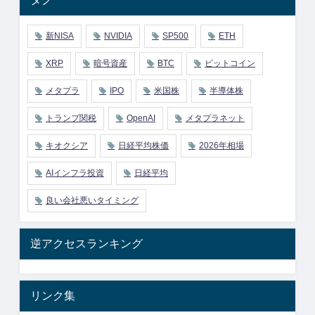
新NISA
NVIDIA
SP500
ETH
XRP
暗号資産
BTC
ビットコイン
メタプラ
IPO
米国株
半導体株
トランプ関税
OpenAI
メタプラネット
キオクシア
日経平均株価
2026年相場
AIインフラ投資
日経平均
良い会社悪いタイミング
逆アクセスランキング
リンク集