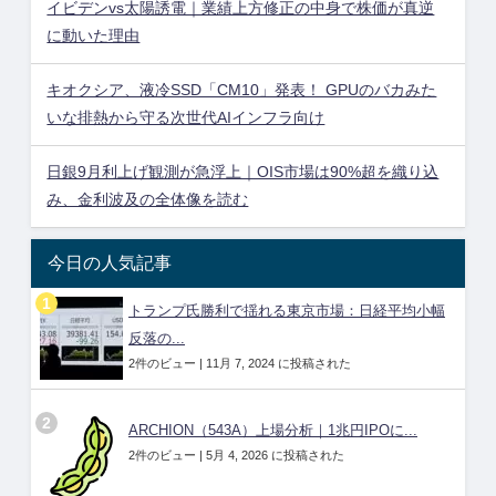
イビデンvs太陽誘電｜業績上方修正の中身で株価が真逆
に動いた理由
キオクシア、液冷SSD「CM10」発表！ GPUのバカみた
いな排熱から守る次世代AIインフラ向け
日銀9月利上げ観測が急浮上｜OIS市場は90%超を織り込
み、金利波及の全体像を読む
今日の人気記事
トランプ氏勝利で揺れる東京市場：日経平均小幅
反落の...
2件のビュー
|
11月 7, 2024 に投稿された
ARCHION（543A）上場分析｜1兆円IPOに...
2件のビュー
|
5月 4, 2026 に投稿された