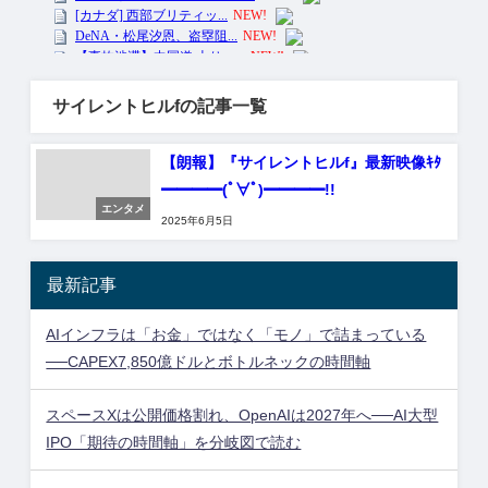
サイレントヒルfの記事一覧
【朗報】『サイレントヒルf』最新映像ｷﾀ
━━━━(ﾟ∀ﾟ)━━━━!!
エンタメ
2025年6月5日
最新記事
AIインフラは「お金」ではなく「モノ」で詰まっている
──CAPEX7,850億ドルとボトルネックの時間軸
スペースXは公開価格割れ、OpenAIは2027年へ──AI大型
IPO「期待の時間軸」を分岐図で読む