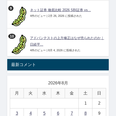
ネット証券 徹底比較 2026 SBI証券 vs...
4件のビュー
|
2月 26, 2026 に投稿された
アドバンテストの上方修正はなぜ売られたのか｜
日経平...
4件のビュー
|
8月 4, 2026 に投稿された
最新コメント
2026年8月
月
火
水
木
金
土
日
1
2
3
4
5
6
7
8
9