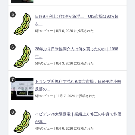
日銀9月利上げ観測が急浮上｜OIS市場は90%超
を...
6件のビュー
|
8月 6, 2026 に投稿された
28年ぶり日米協調介入は何を買ったのか｜1998
年...
5件のビュー
|
8月 3, 2026 に投稿された
トランプ氏勝利で揺れる東京市場：日経平均小幅
反落の...
5件のビュー
|
11月 7, 2024 に投稿された
イビデンvs太陽誘電｜業績上方修正の中身で株価
が真...
4件のビュー
|
8月 6, 2026 に投稿された