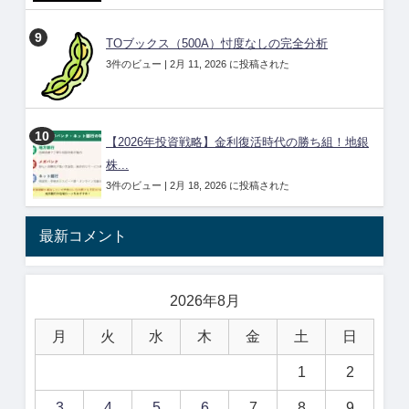
TOブックス（500A）忖度なしの完全分析
3件のビュー
|
2月 11, 2026 に投稿された
【2026年投資戦略】金利復活時代の勝ち組！地銀
株...
3件のビュー
|
2月 18, 2026 に投稿された
最新コメント
2026年8月
月
火
水
木
金
土
日
1
2
3
4
5
6
7
8
9