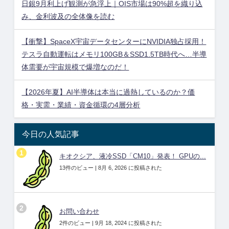
日銀9月利上げ観測が急浮上｜OIS市場は90%超を織り込
み、金利波及の全体像を読む
【衝撃】SpaceX宇宙データセンターにNVIDIA独占採用！
テスラ自動運転はメモリ100GB＆SSD1.5TB時代へ…半導
体需要が宇宙規模で爆増なのだ！
【2026年夏】AI半導体は本当に過熱しているのか？価
格・実需・業績・資金循環の4層分析
今日の人気記事
キオクシア、液冷SSD「CM10」発表！ GPUの...
13件のビュー
|
8月 6, 2026 に投稿された
お問い合わせ
2件のビュー
|
9月 18, 2024 に投稿された