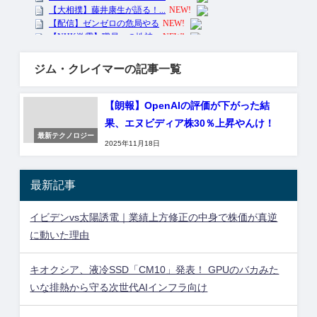
ジム・クレイマーの記事一覧
【朗報】OpenAIの評価が下がった結
果、エヌビディア株30％上昇やんけ！
最新テクノロジー
2025年11月18日
最新記事
イビデンvs太陽誘電｜業績上方修正の中身で株価が真逆
に動いた理由
キオクシア、液冷SSD「CM10」発表！ GPUのバカみた
いな排熱から守る次世代AIインフラ向け