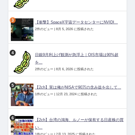
【衝撃】SpaceX宇宙データセンターにNVIDI...
2件のビュー
|
8月 5, 2026 に投稿された
日銀9月利上げ観測が急浮上｜OIS市場は90%超
を...
2件のビュー
|
8月 6, 2026 に投稿された
【2ch】実は俺がNISAで90万の含み益を出して...
1件のビュー
|
12月 23, 2024 に投稿された
【2ch】台湾の鴻海、ルノーが保有する日産株の買
い...
1件のビュー
|
2月 13, 2025 に投稿された