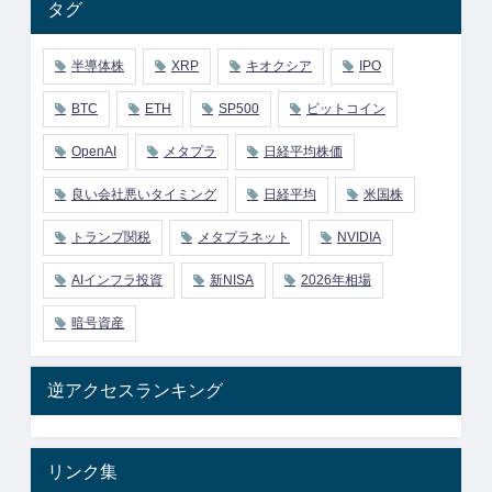
タグ
半導体株
XRP
キオクシア
IPO
BTC
ETH
SP500
ビットコイン
OpenAI
メタプラ
日経平均株価
良い会社悪いタイミング
日経平均
米国株
トランプ関税
メタプラネット
NVIDIA
AIインフラ投資
新NISA
2026年相場
暗号資産
逆アクセスランキング
リンク集