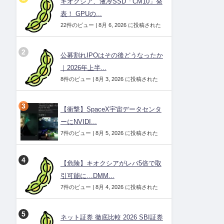
キオクシア、液冷SSD「CM10」発
表！ GPUの...
22件のビュー
|
8月 6, 2026 に投稿された
公募割れIPOはその後どうなったか
｜2026年上半...
8件のビュー
|
8月 3, 2026 に投稿された
【衝撃】SpaceX宇宙データセンタ
ーにNVIDI...
7件のビュー
|
8月 5, 2026 に投稿された
【危険】キオクシアがレバ5倍で取
引可能に…DMM...
7件のビュー
|
8月 4, 2026 に投稿された
ネット証券 徹底比較 2026 SBI証券