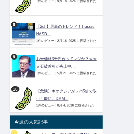
1件のビュー
|
9月 18, 2024 に投稿された
【2ch】最新のトレンド！Tracers
NASD...
1件のビュー
|
2月 16, 2025 に投稿された
お米価格3千円台ってマジか？ｗｗ
ｗ石破首相が炎上中...
1件のビュー
|
5月 21, 2025 に投稿された
【危険】キオクシアがレバ5倍で取
引可能に…DMM...
1件のビュー
|
8月 4, 2026 に投稿された
今週の人気記事