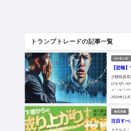
トランプトレードの記事一覧
2chまとめ
【悲報】
少額投資非
ひかぜいせ
インおよび
度の対象と
2024年11月
株式市場
注目すべ
ドナルド・ト