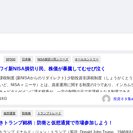
SP500
日本株
NISA損切り民シリーズ
オールカントリー
ワイ新NISA損切り民、株価が暴騰してむせび泣く
課税制度 (新NISAからのリダイレクト) 少額投資非課税制度（しょうがくと
いど、NISA = ニーサ）とは、資産運用に関する制度の1つであり、インカム
キャピタルゲインに課す税率が、一定の制限の元で非課税となる制度である
なる商品は、投資信託、国内株式、外国株式の3つ。 ...
18日
仮想通貨
防衛株
トランプトレード
きトランプ銘柄：防衛と仮想通貨で市場参加しよう！
ランプ ドナルド・ジョン・トランプ（英語: Donald John Trump、1946年6