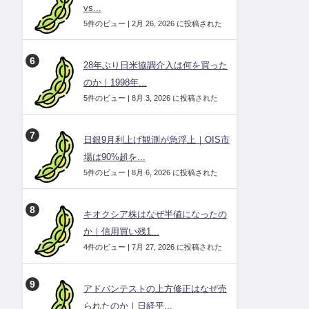
vs...
5件のビュー
|
2月 26, 2026 に投稿された
28年ぶり日米協調介入は何を買った
のか｜1998年...
5件のビュー
|
8月 3, 2026 に投稿された
日銀9月利上げ観測が急浮上｜OIS市
場は90%超を...
5件のビュー
|
8月 6, 2026 に投稿された
キオクシア株はなぜ半値になったの
か｜信用買い残1...
4件のビュー
|
7月 27, 2026 に投稿された
アドバンテストの上方修正はなぜ売
られたのか｜日経平...