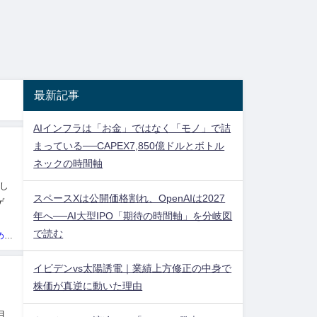
最新記事
AIインフラは「お金」ではなく「モノ」で詰
まっている──CAPEX7,850億ドルとボトル
ネックの時間軸
うし
スペースXは公開価格割れ、OpenAIは2027
ゲ
年へ──AI大型IPO「期待の時間軸」を分岐図
。制
で読む
投資ネタ集めておいたのだ！管理人
イビデンvs太陽誘電｜業績上方修正の中身で
株価が真逆に動いた理由
月