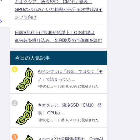
キオクシア、液冷SSD「CM10」発表！
GPUのバカみたいな排熱から守る次世代AIイ
ア
ンフラ向け
投資ネタ集めておいたのだ！管理人
日銀9月利上げ観測が急浮上｜OIS市場は
90%超を織り込み、金利波及の全体像を読む
今日の人気記事
AIインフラは「お金」ではなく「モ
ノ」で詰まってい...
4件のビュー
|
8月 8, 2026 に投稿された
キオクシア、液冷SSD「CM10」発
表！ GPUの...
3件のビュー
|
8月 6, 2026 に投稿された
スペースXは公開価格割れ、OpenAI