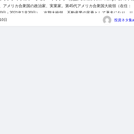
 ）は、アメリカ合衆国の政治家、実業家。第45代アメリカ合衆国大統領（在任：
月20日 - 2021年1月20日）、次期大統領。不動産業の富豪として著名になり、リ
『アプレンティス』…...
10日