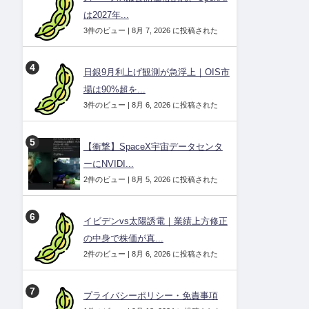
は2027年...
3件のビュー
|
8月 7, 2026 に投稿された
日銀9月利上げ観測が急浮上｜OIS市
場は90%超を...
3件のビュー
|
8月 6, 2026 に投稿された
【衝撃】SpaceX宇宙データセンタ
ーにNVIDI...
2件のビュー
|
8月 5, 2026 に投稿された
イビデンvs太陽誘電｜業績上方修正
の中身で株価が真...
2件のビュー
|
8月 6, 2026 に投稿された
プライバシーポリシー・免責事項