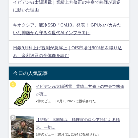
イビデンvs太陽誘電｜業績上方修正の中身で株価が真逆
に動いた理由
キオクシア、液冷SSD「CM10」発表！ GPUのバカみた
いな排熱から守る次世代AIインフラ向け
日銀9月利上げ観測が急浮上｜OIS市場は90%超を織り込
み、金利波及の全体像を読む
今日の人気記事
イビデンvs太陽誘電｜業績上方修正の中身で株価
が真...
2件のビュー
|
8月 6, 2026 に投稿された
【悲報】北朝鮮兵 指揮官のロシア語による指
示、一切...
1件のビュー
|
10月 31, 2024 に投稿された