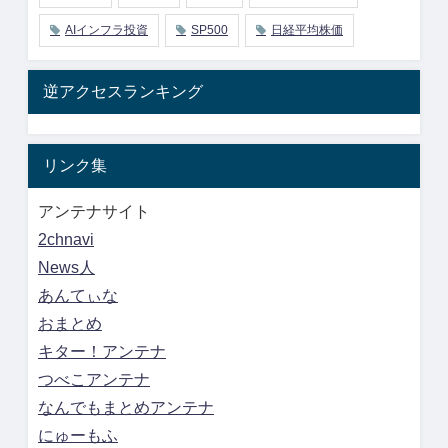
AIインフラ投資
SP500
日経平均株価
逆アクセスランキング
リンク集
アンテナサイト
2chnavi
News人
あんてぃな
おまとめ
キター！アンテナ
つべこアンテナ
なんでもまとめアンテナ
にゅーもふ