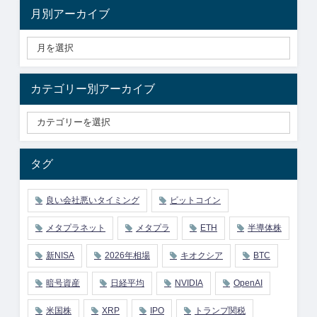
月別アーカイブ
カテゴリー別アーカイブ
タグ
良い会社悪いタイミング
ビットコイン
メタプラネット
メタプラ
ETH
半導体株
新NISA
2026年相場
キオクシア
BTC
暗号資産
日経平均
NVIDIA
OpenAI
米国株
XRP
IPO
トランプ関税