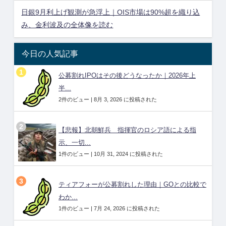
日銀9月利上げ観測が急浮上｜OIS市場は90%超を織り込
み、金利波及の全体像を読む
今日の人気記事
公募割れIPOはその後どうなったか｜2026年上
半...
2件のビュー
|
8月 3, 2026 に投稿された
【悲報】北朝鮮兵 指揮官のロシア語による指
示、一切...
1件のビュー
|
10月 31, 2024 に投稿された
ティアフォーが公募割れした理由｜GOとの比較で
わか...
1件のビュー
|
7月 24, 2026 に投稿された