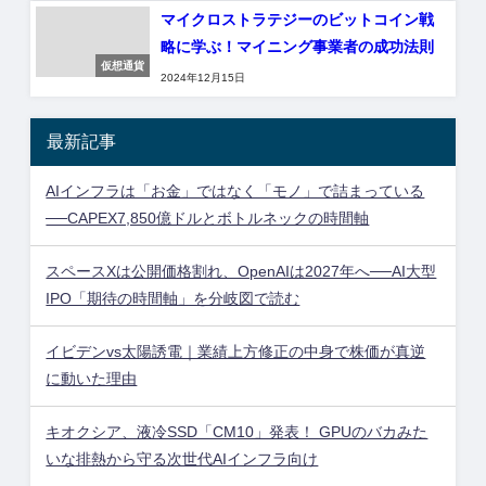
マイクロストラテジーのビットコイン戦
略に学ぶ！マイニング事業者の成功法則
仮想通貨
2024年12月15日
最新記事
AIインフラは「お金」ではなく「モノ」で詰まっている
──CAPEX7,850億ドルとボトルネックの時間軸
スペースXは公開価格割れ、OpenAIは2027年へ──AI大型
IPO「期待の時間軸」を分岐図で読む
イビデンvs太陽誘電｜業績上方修正の中身で株価が真逆
に動いた理由
キオクシア、液冷SSD「CM10」発表！ GPUのバカみた
いな排熱から守る次世代AIインフラ向け