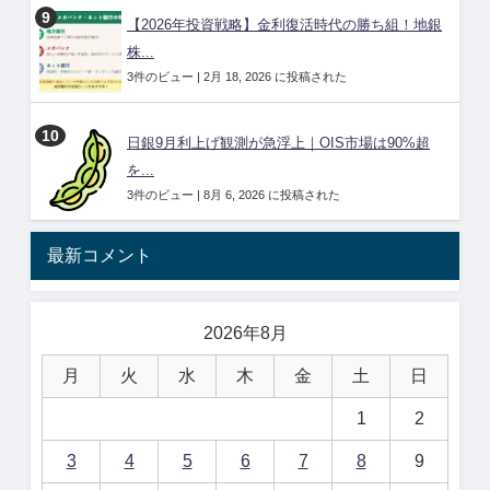
【2026年投資戦略】金利復活時代の勝ち組！地銀
株...
3件のビュー
|
2月 18, 2026 に投稿された
日銀9月利上げ観測が急浮上｜OIS市場は90%超
を...
3件のビュー
|
8月 6, 2026 に投稿された
最新コメント
2026年8月
月
火
水
木
金
土
日
1
2
3
4
5
6
7
8
9