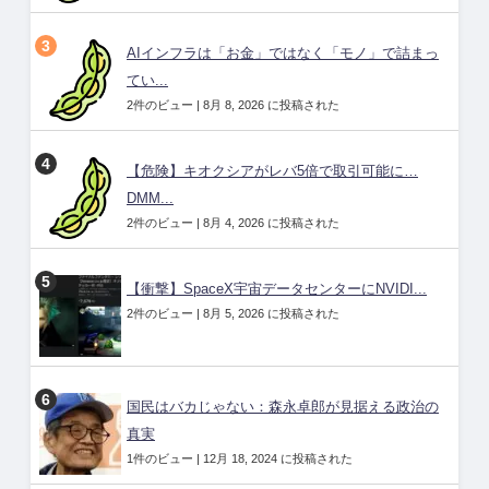
AIインフラは「お金」ではなく「モノ」で詰まっ
てい...
2件のビュー
|
8月 8, 2026 に投稿された
【危険】キオクシアがレバ5倍で取引可能に…
DMM...
2件のビュー
|
8月 4, 2026 に投稿された
【衝撃】SpaceX宇宙データセンターにNVIDI...
2件のビュー
|
8月 5, 2026 に投稿された
国民はバカじゃない：森永卓郎が見据える政治の
真実
1件のビュー
|
12月 18, 2024 に投稿された