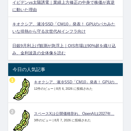
イビデンvs太陽誘電｜業績上方修正の中身で株価が真逆
に動いた理由
キオクシア、液冷SSD「CM10」発表！ GPUのバカみた
いな排熱から守る次世代AIインフラ向け
日銀9月利上げ観測が急浮上｜OIS市場は90%超を織り込
み、金利波及の全体像を読む
今日の人気記事
キオクシア、液冷SSD「CM10」発表！ GPUの...
12件のビュー
|
8月 6, 2026 に投稿された
スペースXは公開価格割れ、OpenAIは2027年...
3件のビュー
|
8月 7, 2026 に投稿された