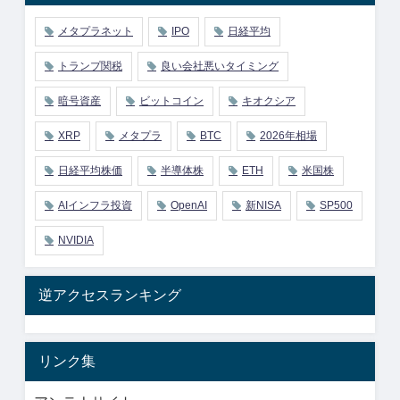
メタプラネット
IPO
日経平均
トランプ関税
良い会社悪いタイミング
暗号資産
ビットコイン
キオクシア
XRP
メタプラ
BTC
2026年相場
日経平均株価
半導体株
ETH
米国株
AIインフラ投資
OpenAI
新NISA
SP500
NVIDIA
逆アクセスランキング
リンク集