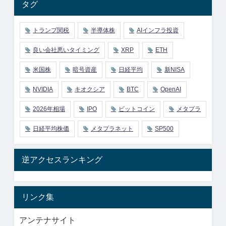
タグ
トランプ関税
半導体株
AIインフラ投資
良い会社悪いタイミング
XRP
ETH
米国株
暗号資産
日経平均
新NISA
NVIDIA
キオクシア
BTC
OpenAI
2026年相場
IPO
ビットコイン
メタプラ
日経平均株価
メタプラネット
SP500
逆アクセスランキング
リンク集
アンテナサイト