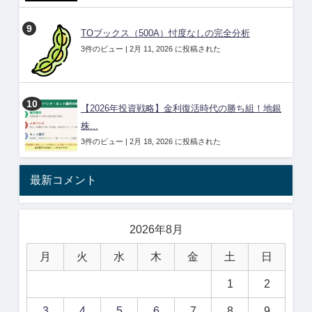
TOブックス（500A）忖度なしの完全分析
3件のビュー
|
2月 11, 2026 に投稿された
【2026年投資戦略】金利復活時代の勝ち組！地銀
株...
3件のビュー
|
2月 18, 2026 に投稿された
最新コメント
2026年8月
月
火
水
木
金
土
日
1
2
3
4
5
6
7
8
9