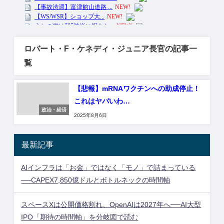
ロバート・F・ケネディ・ジュニア長官の記事一
覧
【悲報】mRNAワクチンへの助成停止！
これはヤバいわ…
政治・経済
2025年8月6日
最新記事
AIインフラは「お金」ではなく「モノ」で詰まっている
──CAPEX7,850億ドルとボトルネックの時間軸
スペースXは公開価格割れ、OpenAIは2027年へ──AI大型
IPO「期待の時間軸」を分岐図で読む