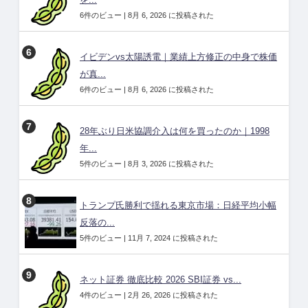
を...
6件のビュー
|
8月 6, 2026 に投稿された
イビデンvs太陽誘電｜業績上方修正の中身で株価
が真...
6件のビュー
|
8月 6, 2026 に投稿された
28年ぶり日米協調介入は何を買ったのか｜1998
年...
5件のビュー
|
8月 3, 2026 に投稿された
トランプ氏勝利で揺れる東京市場：日経平均小幅
反落の...
5件のビュー
|
11月 7, 2024 に投稿された
ネット証券 徹底比較 2026 SBI証券 vs...
4件のビュー
|
2月 26, 2026 に投稿された