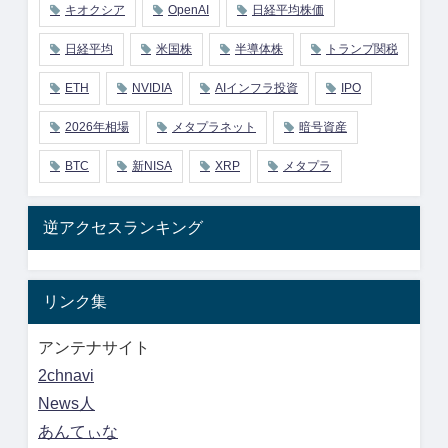
キオクシア
OpenAI
日経平均株価
日経平均
米国株
半導体株
トランプ関税
ETH
NVIDIA
AIインフラ投資
IPO
2026年相場
メタプラネット
暗号資産
BTC
新NISA
XRP
メタプラ
逆アクセスランキング
リンク集
アンテナサイト
2chnavi
News人
あんてぃな