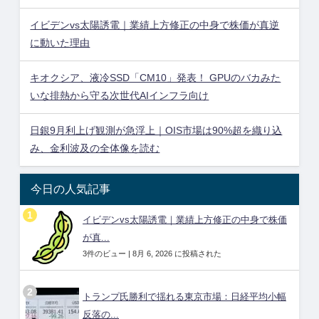
イビデンvs太陽誘電｜業績上方修正の中身で株価が真逆
に動いた理由
キオクシア、液冷SSD「CM10」発表！ GPUのバカみた
いな排熱から守る次世代AIインフラ向け
日銀9月利上げ観測が急浮上｜OIS市場は90%超を織り込
み、金利波及の全体像を読む
今日の人気記事
イビデンvs太陽誘電｜業績上方修正の中身で株価
が真...
3件のビュー
|
8月 6, 2026 に投稿された
トランプ氏勝利で揺れる東京市場：日経平均小幅
反落の...