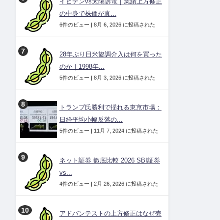
イビデンvs太陽誘電｜業績上方修正
の中身で株価が真...
6件のビュー
|
8月 6, 2026 に投稿された
28年ぶり日米協調介入は何を買った
のか｜1998年...
5件のビュー
|
8月 3, 2026 に投稿された
トランプ氏勝利で揺れる東京市場：
日経平均小幅反落の...
5件のビュー
|
11月 7, 2024 に投稿された
ネット証券 徹底比較 2026 SBI証券
vs...
4件のビュー
|
2月 26, 2026 に投稿された
アドバンテストの上方修正はなぜ売