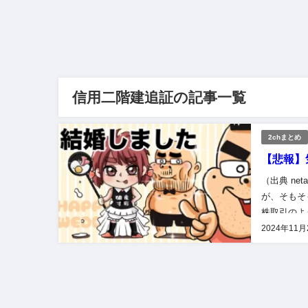
信用二階建追証の記事一覧
2chまとめ
【悲報】
（出典 ne
が、そもそ
株取引のよ
【株】 気
2024年11月