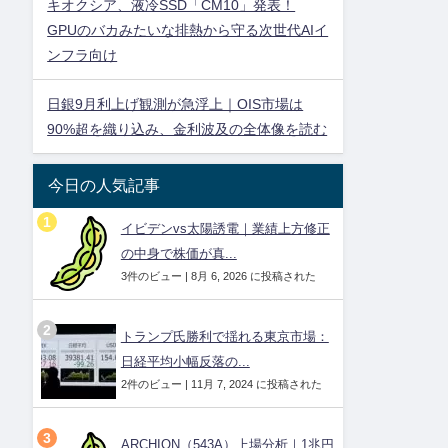
キオクシア、液冷SSD「CM10」発表！
GPUのバカみたいな排熱から守る次世代AIイ
ンフラ向け
日銀9月利上げ観測が急浮上｜OIS市場は
90%超を織り込み、金利波及の全体像を読む
今日の人気記事
イビデンvs太陽誘電｜業績上方修正
の中身で株価が真...
3件のビュー
|
8月 6, 2026 に投稿された
トランプ氏勝利で揺れる東京市場：
日経平均小幅反落の...
2件のビュー
|
11月 7, 2024 に投稿された
ARCHION（543A）上場分析｜1兆円