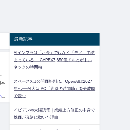
最新記事
AIインフラは「お金」ではなく「モノ」で詰
まっている──CAPEX7,850億ドルとボトル
ネックの時間軸
す
スペースXは公開価格割れ、OpenAIは2027
日本
年へ──AI大型IPO「期待の時間軸」を分岐図
典
で読む
投資ネタ集めておいたのだ！管理人
イビデンvs太陽誘電｜業績上方修正の中身で
株価が真逆に動いた理由