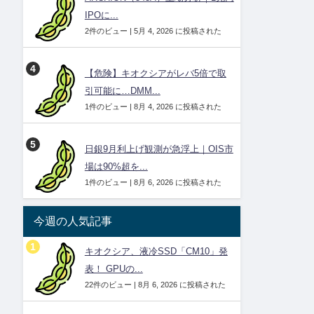
IPOに...
2件のビュー
|
5月 4, 2026 に投稿された
【危険】キオクシアがレバ5倍で取
引可能に…DMM...
1件のビュー
|
8月 4, 2026 に投稿された
日銀9月利上げ観測が急浮上｜OIS市
場は90%超を...
1件のビュー
|
8月 6, 2026 に投稿された
今週の人気記事
キオクシア、液冷SSD「CM10」発
表！ GPUの...
22件のビュー
|
8月 6, 2026 に投稿された