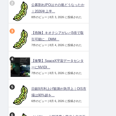
公募割れIPOはその後どうなったか
｜2026年上半...
8件のビュー
|
8月 3, 2026 に投稿された
【危険】キオクシアがレバ5倍で取
引可能に…DMM...
7件のビュー
|
8月 4, 2026 に投稿された
【衝撃】SpaceX宇宙データセンタ
ーにNVIDI...
7件のビュー
|
8月 5, 2026 に投稿された
日銀9月利上げ観測が急浮上｜OIS市
場は90%超を...
6件のビュー
|
8月 6, 2026 に投稿された