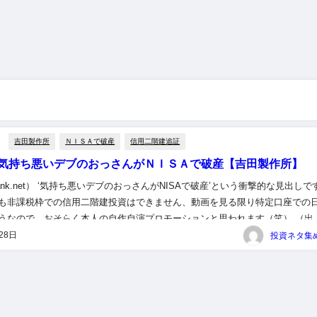
吉田製作所
ＮＩＳＡで破産
信用二階建追証
気持ち悪いデブのおっさんがＮＩＳＡで破産【吉田製作所】
tank.net） ‘気持ち悪いデブのおっさんがNISAで破産’という衝撃的な見出しで
も非課税枠での信用二階建投資はできません、動画を見る限り特定口座での
うなので、おそらく本人の自作自演プロモーションと思われます（笑） （出
持ち悪いデブのおっさんがＮＩＳＡで破産） 1...
28日