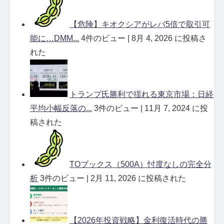
【危険】キオクシアがレバ5倍で取引可
能に…DMM...
4件のビュー
|
8月 4, 2026 に投稿さ
れた
トランプ氏勝利で揺れる東京市場：日経
平均小幅反落の...
3件のビュー
|
11月 7, 2024 に投
稿された
TOブックス（500A）忖度なしの完全分
析
3件のビュー
|
2月 11, 2026 に投稿された
【2026年投資戦略】金利復活時代の勝