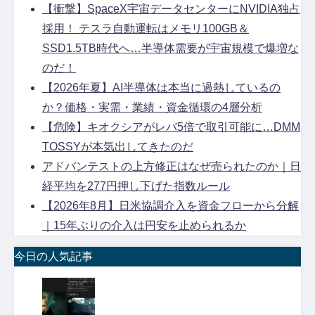
【衝撃】SpaceX宇宙データセンターにNVIDIA独占
採用！ テスラ自動運転はメモリ100GB＆
SSD1.5TB時代へ…半導体需要が宇宙規模で爆増な
のだ！
【2026年夏】AI半導体は本当に過熱しているの
か？価格・実需・業績・資金循環の4層分析
【危険】キオクシアがレバ5倍で取引可能に…DMM
TOSSYが本気出してきたのだ
アドバンテストの上方修正はなぜ売られたのか｜日
経平均を277円押し下げた指数ルール
【2026年8月】日米協調介入を資金フローから分解
｜15年ぶりの介入は円安を止められるか
今日の人気記事