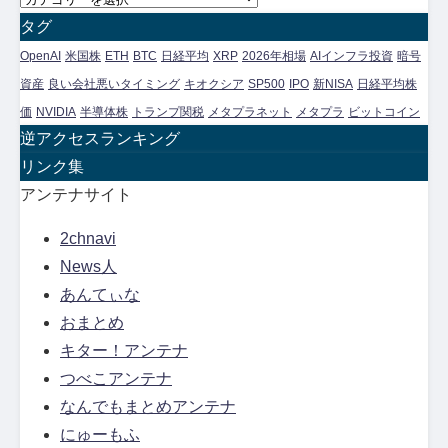
ー
テ
タグ
カ
ゴ
OpenAI
米国株
ETH
BTC
日経平均
XRP
2026年相場
AIインフラ投資
暗号
イ
リ
資産
良い会社悪いタイミング
キオクシア
SP500
IPO
新NISA
日経平均株
ブ
ー
価
NVIDIA
半導体株
トランプ関税
メタプラネット
メタプラ
ビットコイン
別
逆アクセスランキング
ア
リンク集
ー
アンテナサイト
カ
2chnavi
イ
News人
ブ
あんてぃな
おまとめ
キター！アンテナ
つべこアンテナ
なんでもまとめアンテナ
にゅーもふ