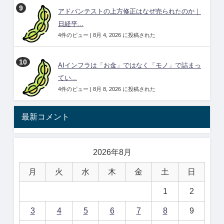
アドバンテストの上方修正はなぜ売られたのか｜
日経平...
4件のビュー
|
8月 4, 2026 に投稿された
AIインフラは「お金」ではなく「モノ」で詰まっ
てい...
4件のビュー
|
8月 8, 2026 に投稿された
最新コメント
2026年8月
月
火
水
木
金
土
日
1
2
3
4
5
6
7
8
9