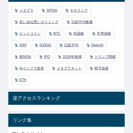
メタプラ
SP500
キオクシア
良い会社悪いタイミング
日経平均株価
ビットコイン
BTC
米国株
半導体株
XRP
NVIDIA
日経平均
OpenAI
新NISA
IPO
2026年相場
トランプ関税
AIインフラ投資
メタプラネット
暗号資産
ETH
逆アクセスランキング
リンク集