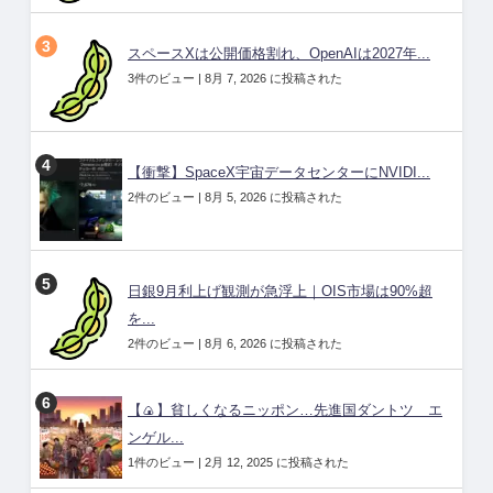
スペースXは公開価格割れ、OpenAIは2027年...
3件のビュー
|
8月 7, 2026 に投稿された
【衝撃】SpaceX宇宙データセンターにNVIDI...
2件のビュー
|
8月 5, 2026 に投稿された
日銀9月利上げ観測が急浮上｜OIS市場は90%超
を...
2件のビュー
|
8月 6, 2026 に投稿された
【🍙】貧しくなるニッポン…先進国ダントツ エ
ンゲル...
1件のビュー
|
2月 12, 2025 に投稿された