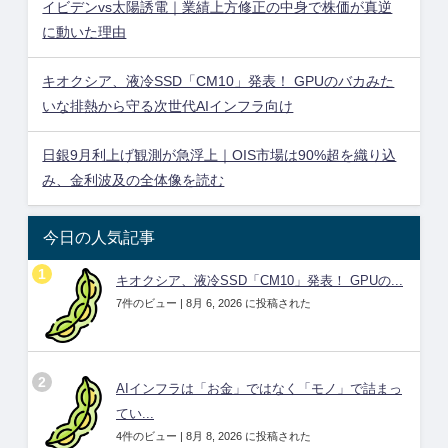
イビデンvs太陽誘電｜業績上方修正の中身で株価が真逆
に動いた理由
キオクシア、液冷SSD「CM10」発表！ GPUのバカみた
いな排熱から守る次世代AIインフラ向け
日銀9月利上げ観測が急浮上｜OIS市場は90%超を織り込
み、金利波及の全体像を読む
今日の人気記事
キオクシア、液冷SSD「CM10」発表！ GPUの...
7件のビュー
|
8月 6, 2026 に投稿された
AIインフラは「お金」ではなく「モノ」で詰まっ
てい...
4件のビュー
|
8月 8, 2026 に投稿された