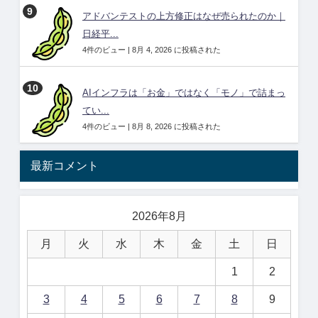
アドバンテストの上方修正はなぜ売られたのか｜
日経平...
4件のビュー
|
8月 4, 2026 に投稿された
AIインフラは「お金」ではなく「モノ」で詰まっ
てい...
4件のビュー
|
8月 8, 2026 に投稿された
最新コメント
2026年8月
月
火
水
木
金
土
日
1
2
3
4
5
6
7
8
9