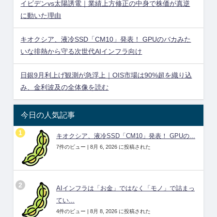
イビデンvs太陽誘電｜業績上方修正の中身で株価が真逆
に動いた理由
キオクシア、液冷SSD「CM10」発表！ GPUのバカみた
いな排熱から守る次世代AIインフラ向け
日銀9月利上げ観測が急浮上｜OIS市場は90%超を織り込
み、金利波及の全体像を読む
今日の人気記事
キオクシア、液冷SSD「CM10」発表！ GPUの...
7件のビュー
|
8月 6, 2026 に投稿された
AIインフラは「お金」ではなく「モノ」で詰まっ
てい...
4件のビュー
|
8月 8, 2026 に投稿された