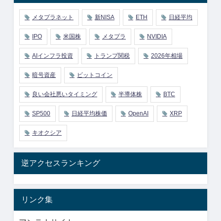
メタプラネット
新NISA
ETH
日経平均
IPO
米国株
メタプラ
NVIDIA
AIインフラ投資
トランプ関税
2026年相場
暗号資産
ビットコイン
良い会社悪いタイミング
半導体株
BTC
SP500
日経平均株価
OpenAI
XRP
キオクシア
逆アクセスランキング
リンク集