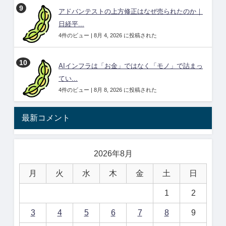
アドバンテストの上方修正はなぜ売られたのか｜
日経平...
4件のビュー
|
8月 4, 2026 に投稿された
AIインフラは「お金」ではなく「モノ」で詰まっ
てい...
4件のビュー
|
8月 8, 2026 に投稿された
最新コメント
2026年8月
月
火
水
木
金
土
日
1
2
3
4
5
6
7
8
9