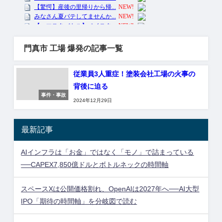
門真市 工場 爆発の記事一覧
従業員3人重症！塗装会社工場の火事の
背後に迫る
事件・事故
2024年12月29日
最新記事
AIインフラは「お金」ではなく「モノ」で詰まっている
──CAPEX7,850億ドルとボトルネックの時間軸
スペースXは公開価格割れ、OpenAIは2027年へ──AI大型
IPO「期待の時間軸」を分岐図で読む