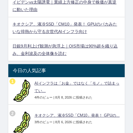
イビデンvs太陽誘電｜業績上方修正の中身で株価が真逆
に動いた理由
キオクシア、液冷SSD「CM10」発表！ GPUのバカみた
いな排熱から守る次世代AIインフラ向け
日銀9月利上げ観測が急浮上｜OIS市場は90%超を織り込
み、金利波及の全体像を読む
今日の人気記事
AIインフラは「お金」ではなく「モノ」で詰まっ
てい...
4件のビュー
|
8月 8, 2026 に投稿された
キオクシア、液冷SSD「CM10」発表！ GPUの...
3件のビュー
|
8月 6, 2026 に投稿された