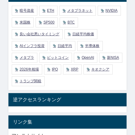
暗号資産
ETH
メタプラネット
NVIDIA
米国株
SP500
BTC
良い会社悪いタイミング
日経平均株価
AIインフラ投資
日経平均
半導体株
メタプラ
ビットコイン
OpenAI
新NISA
2026年相場
IPO
XRP
キオクシア
トランプ関税
逆アクセスランキング
リンク集