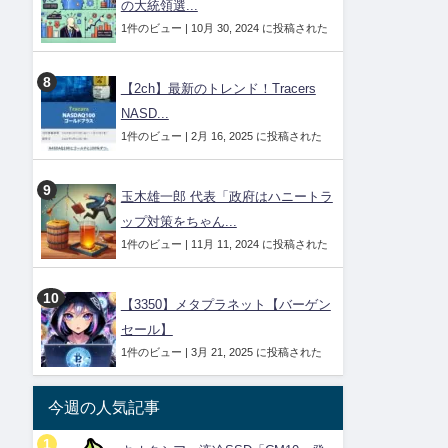
の大統領選...
1件のビュー
|
10月 30, 2024 に投稿された
【2ch】最新のトレンド！Tracers
NASD...
1件のビュー
|
2月 16, 2025 に投稿された
玉木雄一郎 代表「政府はハニートラ
ップ対策をちゃん...
1件のビュー
|
11月 11, 2024 に投稿された
【3350】メタプラネット【バーゲン
セール】
1件のビュー
|
3月 21, 2025 に投稿された
今週の人気記事