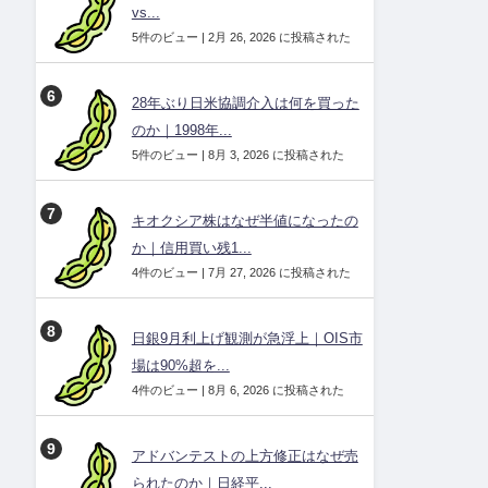
vs...
5件のビュー
|
2月 26, 2026 に投稿された
28年ぶり日米協調介入は何を買った
のか｜1998年...
5件のビュー
|
8月 3, 2026 に投稿された
キオクシア株はなぜ半値になったの
か｜信用買い残1...
4件のビュー
|
7月 27, 2026 に投稿された
日銀9月利上げ観測が急浮上｜OIS市
場は90%超を...
4件のビュー
|
8月 6, 2026 に投稿された
アドバンテストの上方修正はなぜ売
られたのか｜日経平...