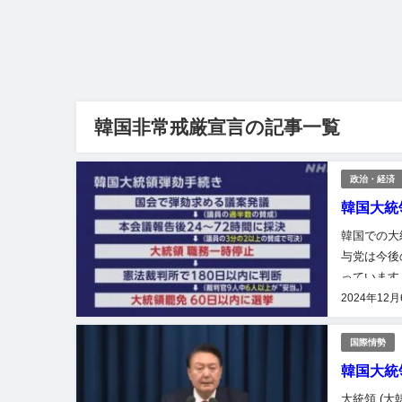
韓国非常戒厳宣言の記事一覧
政治・経済
韓国大統
韓国での大
与党は今後
っています
る重要な局
2024年12
国際情勢
韓国大統
大統領 (