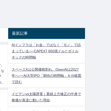
最新記事
AIインフラは「お金」ではなく「モノ」で詰
まっている──CAPEX7,850億ドルとボトル
ネックの時間軸
す。
スペースXは公開価格割れ、OpenAIは2027
とな
年へ──AI大型IPO「期待の時間軸」を分岐図
関わ
で読む
投資ネタ集めておいたのだ！管理人
イビデンvs太陽誘電｜業績上方修正の中身で
株価が真逆に動いた理由
국