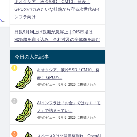
キオクシア、液冷SSD「CM10」発表！
GPUのバカみたいな排熱から守る次世代AIイ
共
ンフラ向け
投資ネタ集めておいたのだ！管理人
日銀9月利上げ観測が急浮上｜OIS市場は
90%超を織り込み、金利波及の全体像を読む
今日の人気記事
キオクシア、液冷SSD「CM10」発
表！ GPUの...
4件のビュー
|
8月 6, 2026 に投稿された
AIインフラは「お金」ではなく「モ
ノ」で詰まってい...
4件のビュー
|
8月 8, 2026 に投稿された
スペースXは公開価格割れ、OpenAI