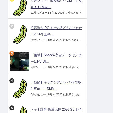
キオクシア、液冷SSD「CM10」発
表！ GPUの...
21件のビュー
|
8月 6, 2026 に投稿された
公募割れIPOはその後どうなったか
｜2026年上半...
8件のビュー
|
8月 3, 2026 に投稿された
【衝撃】SpaceX宇宙データセンタ
ーにNVIDI...
7件のビュー
|
8月 5, 2026 に投稿された
【危険】キオクシアがレバ5倍で取
引可能に…DMM...
6件のビュー
|
8月 4, 2026 に投稿された
ネット証券 徹底比較 2026 SBI証券