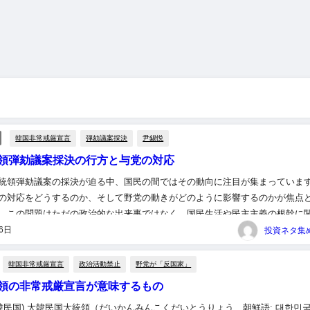
韓国非常戒厳宣言
弾劾議案採決
尹錫悦
領弾劾議案採決の行方と与党の対応
統領弾劾議案の採決が迫る中、国民の間ではその動向に注目が集まっていま
の対応をどうするのか、そして野党の動きがどのように影響するのかが焦点
。この問題はただの政治的な出来事ではなく、国民生活や民主主義の根幹に
面です。 ＜関連する記事＞ 【速報】あす韓国大統領の弾劾議案採決...
月6日
韓国非常戒厳宣言
政治活動禁止
野党が「反国家」
領の非常戒厳宣言が意味するもの
大韓民国) 大韓民国大統領（だいかんみんこくだいとうりょう、朝鮮語: 대한민