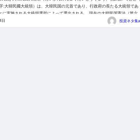
字:大韓民國大統領）は、大韓民国の元首であり、行政府の長たる大統領であ
ごとに実施される大統領選挙によって選出される。 現在の大韓民国憲法（第六
987年採択）は前文で韓国の韓国… 94キロバイト (...
月4日