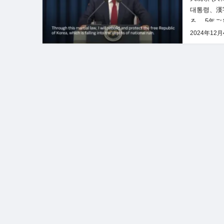
대통령、漢
る。 5年
和国憲法、1
2024年12