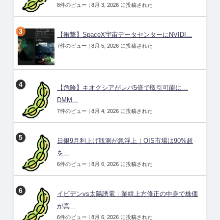
8件のビュー
|
8月 3, 2026 に投稿された
【衝撃】SpaceX宇宙データセンターにNVIDI...
7件のビュー
|
8月 5, 2026 に投稿された
【危険】キオクシアがレバ5倍で取引可能に…
DMM...
7件のビュー
|
8月 4, 2026 に投稿された
日銀9月利上げ観測が急浮上｜OIS市場は90%超
を...
6件のビュー
|
8月 6, 2026 に投稿された
イビデンvs太陽誘電｜業績上方修正の中身で株価
が真...
6件のビュー
|
8月 6, 2026 に投稿された