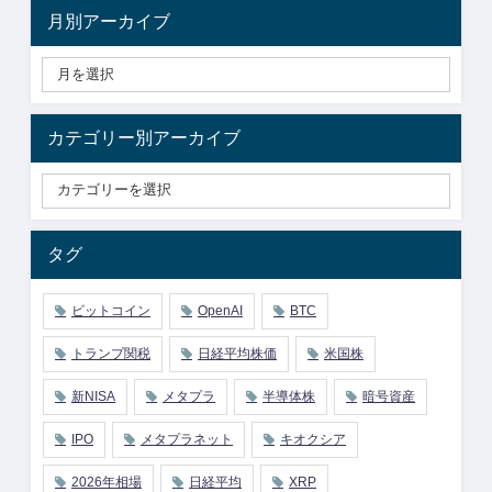
月別アーカイブ
カテゴリー別アーカイブ
タグ
ビットコイン
OpenAI
BTC
トランプ関税
日経平均株価
米国株
新NISA
メタプラ
半導体株
暗号資産
IPO
メタプラネット
キオクシア
2026年相場
日経平均
XRP