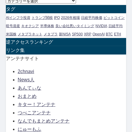
ア
カ
ー
テ
タグ
カ
ゴ
AIインフラ投資
トランプ関税
IPO
2026年相場
日経平均株価
ビットコイン
イ
リ
暗号資産
キオクシア
半導体株
良い会社悪いタイミング
NVIDIA
日経平均
ブ
ー
米国株
メタプラネット
メタプラ
新NISA
SP500
XRP
OpenAI
BTC
ETH
別
逆アクセスランキング
ア
リンク集
ー
アンテナサイト
カ
2chnavi
イ
News人
ブ
あんてぃな
おまとめ
キター！アンテナ
つべこアンテナ
なんでもまとめアンテナ
にゅーもふ