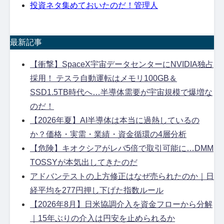
投資ネタ集めておいたのだ！管理人
最新記事
【衝撃】SpaceX宇宙データセンターにNVIDIA独占
採用！ テスラ自動運転はメモリ100GB＆
SSD1.5TB時代へ…半導体需要が宇宙規模で爆増な
のだ！
【2026年夏】AI半導体は本当に過熱しているの
か？価格・実需・業績・資金循環の4層分析
【危険】キオクシアがレバ5倍で取引可能に…DMM
TOSSYが本気出してきたのだ
アドバンテストの上方修正はなぜ売られたのか｜日
経平均を277円押し下げた指数ルール
【2026年8月】日米協調介入を資金フローから分解
｜15年ぶりの介入は円安を止められるか