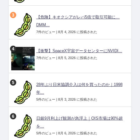
【危険】キオクシアがレバ5倍で取引可能に…
DMM...
7件のビュー
|
8月 4, 2026 に投稿された
【衝撃】SpaceX宇宙データセンターにNVIDI...
7件のビュー
|
8月 5, 2026 に投稿された
28年ぶり日米協調介入は何を買ったのか｜1998
年...
5件のビュー
|
8月 3, 2026 に投稿された
日銀9月利上げ観測が急浮上｜OIS市場は90%超
を...
5件のビュー
|
8月 6, 2026 に投稿された