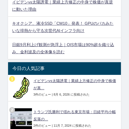
イビデンvs太陽誘電｜業績上方修正の中身で株価が真逆
に動いた理由
キオクシア、液冷SSD「CM10」発表！ GPUのバカみた
いな排熱から守る次世代AIインフラ向け
日銀9月利上げ観測が急浮上｜OIS市場は90%超を織り込
み、金利波及の全体像を読む
今日の人気記事
イビデンvs太陽誘電｜業績上方修正の中身で株価
が真...
3件のビュー
|
8月 6, 2026 に投稿された
トランプ氏勝利で揺れる東京市場：日経平均小幅
反落の...
2件のビュー
|
11月 7, 2024 に投稿された