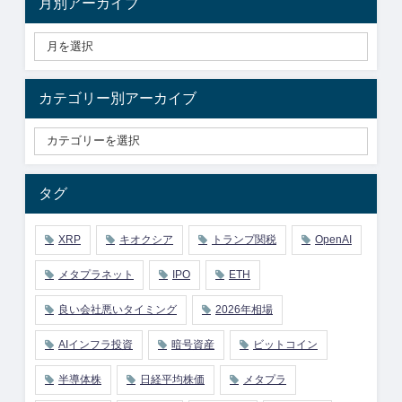
月別アーカイブ
カテゴリー別アーカイブ
タグ
XRP
キオクシア
トランプ関税
OpenAI
メタプラネット
IPO
ETH
良い会社悪いタイミング
2026年相場
AIインフラ投資
暗号資産
ビットコイン
半導体株
日経平均株価
メタプラ