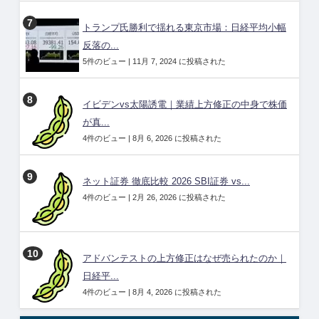
トランプ氏勝利で揺れる東京市場：日経平均小幅
反落の...
5件のビュー
|
11月 7, 2024 に投稿された
イビデンvs太陽誘電｜業績上方修正の中身で株価
が真...
4件のビュー
|
8月 6, 2026 に投稿された
ネット証券 徹底比較 2026 SBI証券 vs...
4件のビュー
|
2月 26, 2026 に投稿された
アドバンテストの上方修正はなぜ売られたのか｜
日経平...
4件のビュー
|
8月 4, 2026 に投稿された