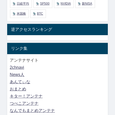
日経平均
SP500
NVIDIA
新NISA
米国株
BTC
逆アクセスランキング
リンク集
アンテナサイト
2chnavi
News人
あんてぃな
おまとめ
キター！アンテナ
つべこアンテナ
なんでもまとめアンテナ