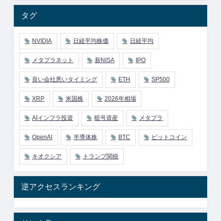
タグ
NVIDIA
日経平均株価
日経平均
メタプラネット
新NISA
IPO
良い会社悪いタイミング
ETH
SP500
XRP
米国株
2026年相場
AIインフラ投資
暗号資産
メタプラ
OpenAI
半導体株
BTC
ビットコイン
キオクシア
トランプ関税
逆アクセスランキング