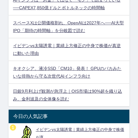
──CAPEX7,850億ドルとボトルネックの時間軸
スペースXは公開価格割れ、OpenAIは2027年へ──AI大型
IPO「期待の時間軸」を分岐図で読む
イビデンvs太陽誘電｜業績上方修正の中身で株価が真逆
に動いた理由
キオクシア、液冷SSD「CM10」発表！ GPUのバカみた
いな排熱から守る次世代AIインフラ向け
日銀9月利上げ観測が急浮上｜OIS市場は90%超を織り込
み、金利波及の全体像を読む
今日の人気記事
イビデンvs太陽誘電｜業績上方修正の中身で株価
が真...