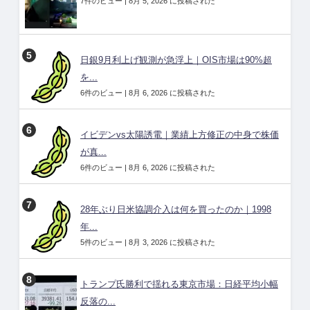
7件のビュー
|
8月 5, 2026 に投稿された
日銀9月利上げ観測が急浮上｜OIS市場は90%超
を...
6件のビュー
|
8月 6, 2026 に投稿された
イビデンvs太陽誘電｜業績上方修正の中身で株価
が真...
6件のビュー
|
8月 6, 2026 に投稿された
28年ぶり日米協調介入は何を買ったのか｜1998
年...
5件のビュー
|
8月 3, 2026 に投稿された
トランプ氏勝利で揺れる東京市場：日経平均小幅
反落の...