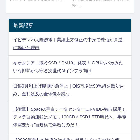
来へ...
最新記事
イビデンvs太陽誘電｜業績上方修正の中身で株価が真逆
に動いた理由
キオクシア、液冷SSD「CM10」発表！ GPUのバカみた
いな排熱から守る次世代AIインフラ向け
日銀9月利上げ観測が急浮上｜OIS市場は90%超を織り込
み、金利波及の全体像を読む
【衝撃】SpaceX宇宙データセンターにNVIDIA独占採用！
テスラ自動運転はメモリ100GB＆SSD1.5TB時代へ…半導
体需要が宇宙規模で爆増なのだ！