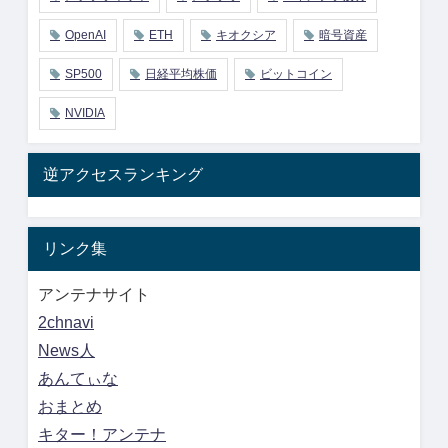
OpenAI
ETH
キオクシア
暗号資産
SP500
日経平均株価
ビットコイン
NVIDIA
逆アクセスランキング
リンク集
アンテナサイト
2chnavi
News人
あんてぃな
おまとめ
キター！アンテナ