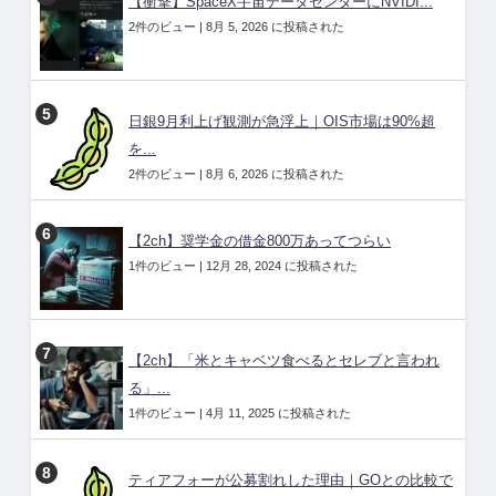
【衝撃】SpaceX宇宙データセンターにNVIDI...
2件のビュー
|
8月 5, 2026 に投稿された
日銀9月利上げ観測が急浮上｜OIS市場は90%超
を...
2件のビュー
|
8月 6, 2026 に投稿された
【2ch】奨学金の借金800万あってつらい
1件のビュー
|
12月 28, 2024 に投稿された
【2ch】「米とキャベツ食べるとセレブと言われ
る」...
1件のビュー
|
4月 11, 2025 に投稿された
ティアフォーが公募割れした理由｜GOとの比較で