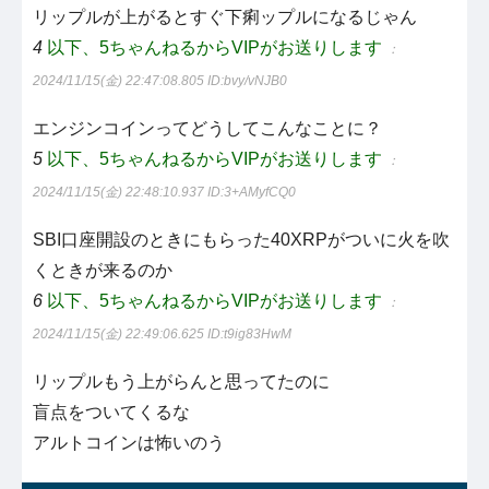
リップルが上がるとすぐ下痢ップルになるじゃん
4
以下、5ちゃんねるからVIPがお送りします
：
2024/11/15(金) 22:47:08.805
ID:bvy/vNJB0
エンジンコインってどうしてこんなことに？
5
以下、5ちゃんねるからVIPがお送りします
：
2024/11/15(金) 22:48:10.937
ID:3+AMyfCQ0
SBI口座開設のときにもらった40XRPがついに火を吹
くときが来るのか
6
以下、5ちゃんねるからVIPがお送りします
：
2024/11/15(金) 22:49:06.625
ID:t9ig83HwM
リップルもう上がらんと思ってたのに
盲点をついてくるな
アルトコインは怖いのう