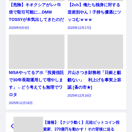
【危険】キオクシアがレバ5
【2ch】俺たち独身に対する
倍で取引可能に…DMM
逆差別やん！子持ち優遇にツ
TOSSYが本気出してきたのだ
ッコむｗｗｗ
2026年8月4日
2025年12月17日
NISAやってるアホ「投資信託
片山さつき財務相「日銀と齟
で30年長期運用して増やしま
齬ない」 利上げを事実上容
す」←どう考えても無理でワ
認 [蚤の市★]
ロタ
2025年12月16日
2025年12月16日
【速報】【クジラ動く】元祖ビットコイン投
資家、270億円を動かす！その背後に迫る