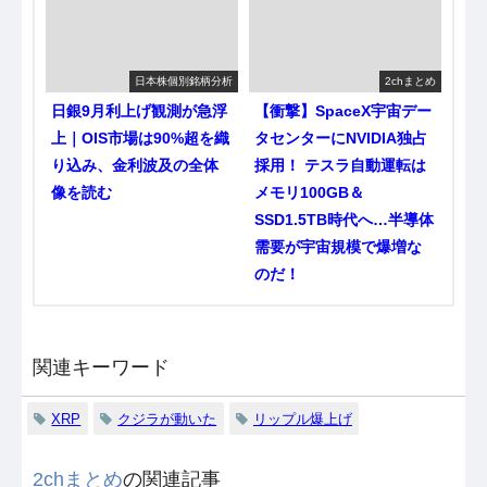
日本株個別銘柄分析
2chまとめ
日銀9月利上げ観測が急浮
【衝撃】SpaceX宇宙デー
上｜OIS市場は90%超を織
タセンターにNVIDIA独占
り込み、金利波及の全体
採用！ テスラ自動運転は
像を読む
メモリ100GB＆
SSD1.5TB時代へ…半導体
需要が宇宙規模で爆増な
のだ！
関連キーワード
XRP
クジラが動いた
リップル爆上げ
2chまとめ
の関連記事