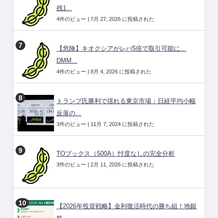
残1...
4件のビュー
|
7月 27, 2026 に投稿された
【危険】キオクシアがレバ5倍で取引可能に…
DMM...
4件のビュー
|
8月 4, 2026 に投稿された
トランプ氏勝利で揺れる東京市場：日経平均小幅
反落の...
3件のビュー
|
11月 7, 2024 に投稿された
TOブックス（500A）忖度なしの完全分析
3件のビュー
|
2月 11, 2026 に投稿された
【2026年投資戦略】金利復活時代の勝ち組！地銀