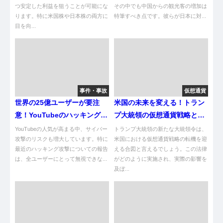
つ安定した利益を狙うことが可能にな
その中でも中国からの観光客の増加は
ります。特に米国株や日本株の両方に
特筆すべき点です。彼らが日本に対...
目を向...
事件・事故
仮想通貨
世界の25億ユーザーが要注
米国の未来を変える！トラン
意！YouTubeのハッキング手
プ大統領の仮想通貨戦略とそ
口とは？
の影響
YouTubeの人気が高まる中、サイバー
トランプ大統領の新たな大統領令は、
攻撃のリスクも増大しています。特に
米国における仮想通貨戦略の転機を迎
最近のハッキング攻撃についての報告
える合図と言えるでしょう。この法律
は、全ユーザーにとって無視できな...
がどのように実施され、実際の影響を
及ぼ...