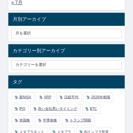
« 7月
月別アーカイブ
カテゴリー別アーカイブ
タグ
新NISA
XRP
日経平均
2026年相場
IPO
良い会社悪いタイミング
BTC
米国株
半導体株
トランプ関税
メタプラネット
メタプラ
AIインフラ投資