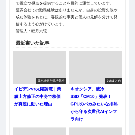
て役立つ視点を提供することを目的に運営しています。
証券会社での勤務経験はありませんが、自身の投資失敗や
成功体験をもとに、客観的な事実と個人の見解を分けて発
信するよう心がけています。
管理人：睦月六弦
最近書いた記事
日本株個別銘柄分析
2chまとめ
イビデンvs太陽誘電｜業
キオクシア、液冷
績上方修正の中身で株価
SSD「CM10」発表！
が真逆に動いた理由
GPUのバカみたいな排熱
から守る次世代AIインフ
ラ向け