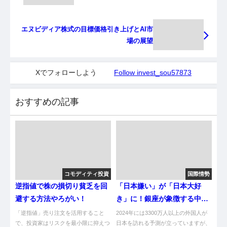
エヌビディア株式の目標価格引き上げとAI市
場の展望
Xでフォローしよう
Follow invest_sou57873
おすすめの記事
コモディティ投資
国際情勢
逆指値で株の損切り貧乏を回
「日本嫌い」が「日本大好
避する方法やろがい！
き」に！銀座が象徴する中国
人の心変わり
「逆指値」売り注文を活用すること
2024年には3300万人以上の外国人が
で、投資家はリスクを最小限に抑えつ
日本を訪れる予測が立っていますが、