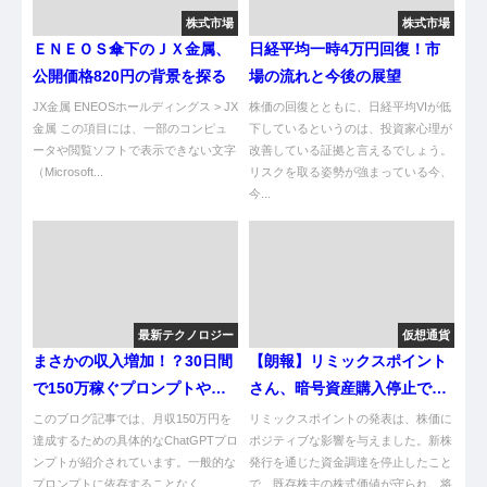
株式市場
株式市場
ＥＮＥＯＳ傘下のＪＸ金属、
日経平均一時4万円回復！市
公開価格820円の背景を探る
場の流れと今後の展望
JX金属 ENEOSホールディングス > JX
株価の回復とともに、日経平均VIが低
金属 この項目には、一部のコンピュ
下しているというのは、投資家心理が
ータや閲覧ソフトで表示できない文字
改善している証拠と言えるでしょう。
（Microsoft...
リスクを取る姿勢が強まっている今、
今...
最新テクノロジー
仮想通貨
まさかの収入増加！？30日間
【朗報】リミックスポイント
で150万稼ぐプロンプトやん
さん、暗号資産購入停止で株
け！
価は反発！ま？
このブログ記事では、月収150万円を
リミックスポイントの発表は、株価に
達成するための具体的なChatGPTプロ
ポジティブな影響を与えました。新株
ンプトが紹介されています。一般的な
発行を通じた資金調達を停止したこと
プロンプトに依存することなく、...
で、既存株主の株式価値が守られ、将