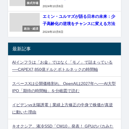
株式市場
2024年10月6日
エミン・ユルマズが語る日本の未来：少
子高齢化の逆境をチャンスに変える方法
政治・経済
2024年10月6日
最新記事
AIインフラは「お金」ではなく「モノ」で詰まっている
──CAPEX7,850億ドルとボトルネックの時間軸
スペースXは公開価格割れ、OpenAIは2027年へ──AI大型
IPO「期待の時間軸」を分岐図で読む
イビデンvs太陽誘電｜業績上方修正の中身で株価が真逆
に動いた理由
キオクシア、液冷SSD「CM10」発表！ GPUのバカみた