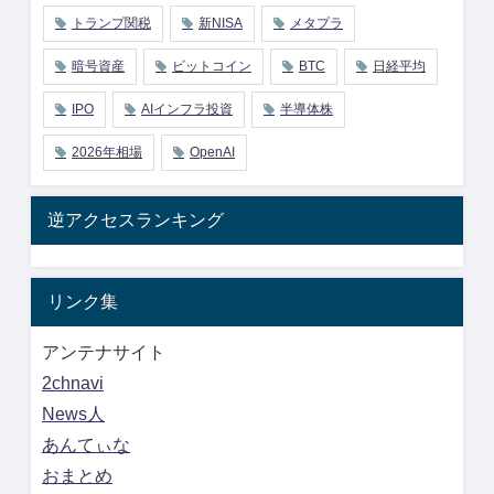
トランプ関税
新NISA
メタプラ
暗号資産
ビットコイン
BTC
日経平均
IPO
AIインフラ投資
半導体株
2026年相場
OpenAI
逆アクセスランキング
リンク集
アンテナサイト
2chnavi
News人
あんてぃな
おまとめ