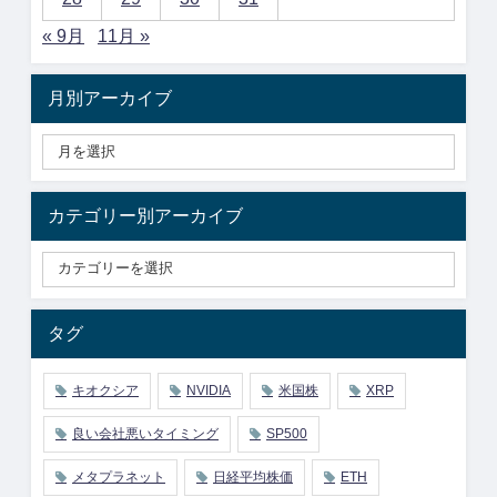
« 9月
11月 »
月別アーカイブ
カテゴリー別アーカイブ
タグ
キオクシア
NVIDIA
米国株
XRP
良い会社悪いタイミング
SP500
メタプラネット
日経平均株価
ETH