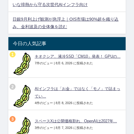
いな排熱から守る次世代AIインフラ向け
日銀9月利上げ観測が急浮上｜OIS市場は90%超を織り込
み、金利波及の全体像を読む
今日の人気記事
キオクシア、液冷SSD「CM10」発表！ GPUの...
7件のビュー
|
8月 6, 2026 に投稿された
AIインフラは「お金」ではなく「モノ」で詰まっ
てい...
4件のビュー
|
8月 8, 2026 に投稿された
スペースXは公開価格割れ、OpenAIは2027年...
3件のビュー
|
8月 7, 2026 に投稿された