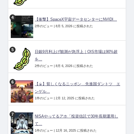
【衝撃】SpaceX宇宙データセンターにNVIDI...
2件のビュー
|
8月 5, 2026 に投稿された
日銀9月利上げ観測が急浮上｜OIS市場は90%超
を...
2件のビュー
|
8月 6, 2026 に投稿された
【🍙】貧しくなるニッポン…先進国ダントツ エ
ンゲル...
1件のビュー
|
2月 12, 2025 に投稿された
NISAやってるアホ「投資信託で30年長期運用し
て...
1件のビュー
|
12月 16, 2025 に投稿された