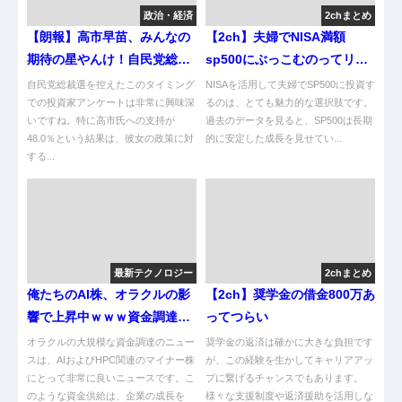
政治・経済
2chまとめ
【朗報】高市早苗、みんなの
【2ch】夫婦でNISA満額
期待の星やんけ！自民党総裁
sp500にぶっこむのってリス
選の行方は？
ク高すぎ？
自民党総裁選を控えたこのタイミング
NISAを活用して夫婦でSP500に投資す
での投資家アンケートは非常に興味深
るのは、とても魅力的な選択肢です。
いですね。特に高市氏への支持が
過去のデータを見ると、SP500は長期
48.0％という結果は、彼女の政策に対
的に安定した成長を見せてい...
する...
最新テクノロジー
2chまとめ
俺たちのAI株、オラクルの影
【2ch】奨学金の借金800万あ
響で上昇中ｗｗｗ資金調達の
ってつらい
真実とは？
オラクルの大規模な資金調達のニュー
奨学金の返済は確かに大きな負担です
スは、AIおよびHPC関連のマイナー株
が、この経験を生かしてキャリアアッ
にとって非常に良いニュースです。こ
プに繋げるチャンスでもあります。
のような資金供給は、企業の成長を
様々な支援制度や返済援助を活用しな