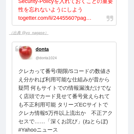
Security-Policyを入れておくことの重要
性を忘れないようにしよう
togetter.com/li/2445560?pag…
（出典 @yo_nagase）
donta
@donta1024
クレカって番号/期限/Sコードの数値さ
え分かれば利用可能な仕組みが昔から
疑問 何もサイトでの情報漏洩だけでな
く店頭でカード見せて番号覚えられて
も不正利用可能 タリーズECサイトで
クレカ情報5万件以上流出か 不正アク
セスで……「深くお詫び」(ねとらぼ)
#Yahooニュース