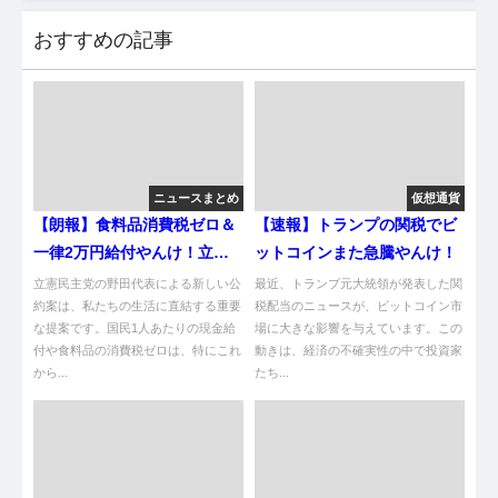
おすすめの記事
ニュースまとめ
仮想通貨
【朗報】食料品消費税ゼロ＆
【速報】トランプの関税でビ
一律2万円給付やんけ！立憲
ットコインまた急騰やんけ！
の攻めｗ
立憲民主党の野田代表による新しい公
最近、トランプ元大統領が発表した関
約案は、私たちの生活に直結する重要
税配当のニュースが、ビットコイン市
な提案です。国民1人あたりの現金給
場に大きな影響を与えています。この
付や食料品の消費税ゼロは、特にこれ
動きは、経済の不確実性の中で投資家
から...
たち...