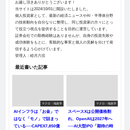
お越し頂きありがとうございます！
当サイトは2024/10/01に開設いたしました。
個人投資家として、最新の経済ニュースやAI・半導体分野
の技術動向を自分なりに整理し、同じ投資家の方々にとっ
て役立つ視点を提供することを目的に運営しています。
証券会社での勤務経験はありませんが、自身の投資失敗や
成功体験をもとに、客観的な事実と個人の見解を分けて発
信するよう心がけています。
管理人：睦月六弦
最近書いた記事
マクロ・地政学
マクロ・地政学
AIインフラは「お金」で
スペースXは公開価格割
はなく「モノ」で詰まっ
れ、OpenAIは2027年へ
ている──CAPEX7,850億
──AI大型IPO「期待の時