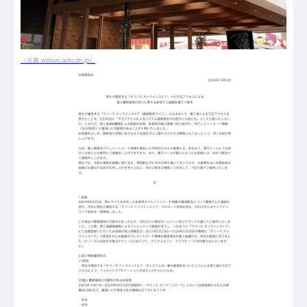
（出典 webun.ismcdn.jp）