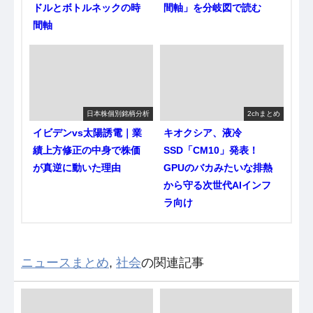
ドルとボトルネックの時
間軸」を分岐図で読む
間軸
日本株個別銘柄分析
2chまとめ
イビデンvs太陽誘電｜業
キオクシア、液冷
績上方修正の中身で株価
SSD「CM10」発表！
が真逆に動いた理由
GPUのバカみたいな排熱
から守る次世代AIインフ
ラ向け
ニュースまとめ
,
社会
の関連記事