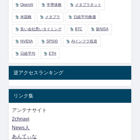
OpenAI
半導体株
メタプラネット
米国株
メタプラ
日経平均株価
良い会社悪いタイミング
BTC
新NISA
NVIDIA
SP500
AIインフラ投資
日経平均
ETH
逆アクセスランキング
リンク集
アンテナサイト
2chnavi
News人
あんてぃな