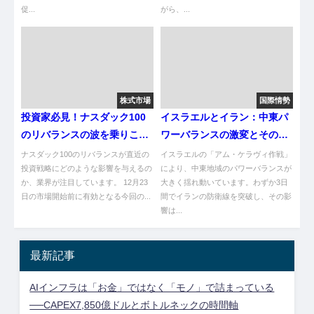
促...
がら、...
株式市場
国際情勢
投資家必見！ナスダック100
イスラエルとイラン：中東パ
のリバランスの波を乗りこな
ワーバランスの激変とその影
す方法
響
ナスダック100のリバランスが直近の
イスラエルの「アム・ケラヴィ作戦」
投資戦略にどのような影響を与えるの
により、中東地域のパワーバランスが
か、業界が注目しています。 12月23
大きく揺れ動いています。わずか3日
日の市場開始前に有効となる今回の...
間でイランの防衛線を突破し、その影
響は...
最新記事
AIインフラは「お金」ではなく「モノ」で詰まっている
──CAPEX7,850億ドルとボトルネックの時間軸