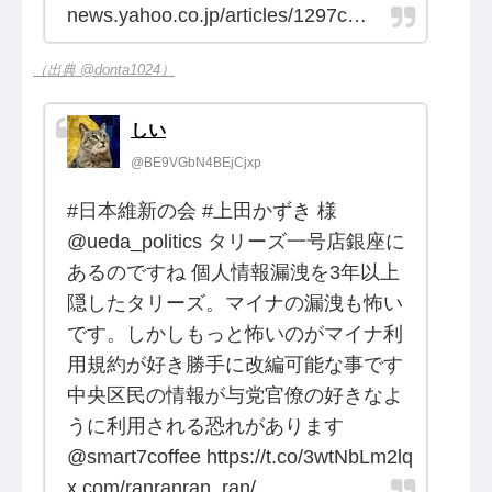
news.yahoo.co.jp/articles/1297c…
（出典 @donta1024）
しい
@BE9VGbN4BEjCjxp
#日本維新の会 #上田かずき 様
@ueda_politics タリーズ一号店銀座に
あるのですね 個人情報漏洩を3年以上
隠したタリーズ。マイナの漏洩も怖い
です。しかしもっと怖いのがマイナ利
用規約が好き勝手に改編可能な事です
中央区民の情報が与党官僚の好きなよ
うに利用される恐れがあります
@smart7coffee https://t.co/3wtNbLm2lq
x.com/ranranran_ran/…