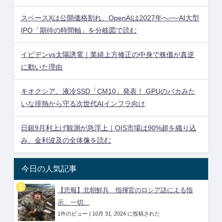
スペースXは公開価格割れ、OpenAIは2027年へ──AI大型
IPO「期待の時間軸」を分岐図で読む
イビデンvs太陽誘電｜業績上方修正の中身で株価が真逆
に動いた理由
キオクシア、液冷SSD「CM10」発表！ GPUのバカみた
いな排熱から守る次世代AIインフラ向け
日銀9月利上げ観測が急浮上｜OIS市場は90%超を織り込
み、金利波及の全体像を読む
今日の人気記事
【悲報】北朝鮮兵 指揮官のロシア語による指
示、一切...
1件のビュー
|
10月 31, 2024 に投稿された