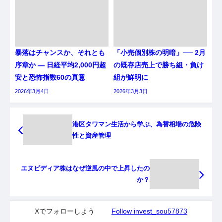
暴落はチャンスか、それとも
「小売個別株の明暗」── 2月
序章か ― 日経平均2,000円超
の既存店売上で勝ち組・負け
安と恐怖指数60の真意
組が鮮明に
2026年3月4日
2026年3月3日
港区タワマン生活から学ぶ、為替相場の危険
性と資産管理
エヌビディア株はなぜ逆風の中で上昇したの
か？
Xでフォローしよう
Follow invest_sou57873