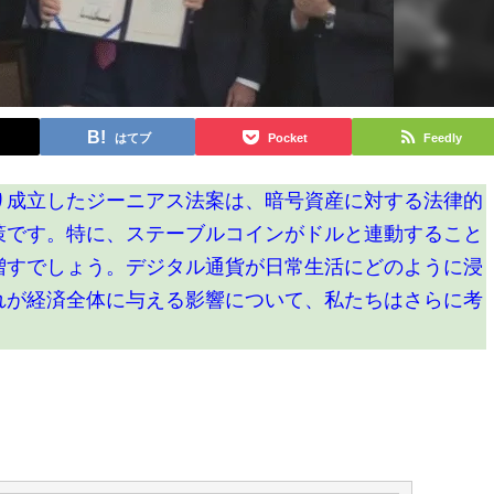
はてブ
Pocket
Feedly
り成立したジーニアス法案は、暗号資産に対する法律的
策です。特に、ステーブルコインがドルと連動すること
増すでしょう。デジタル通貨が日常生活にどのように浸
れが経済全体に与える影響について、私たちはさらに考
。