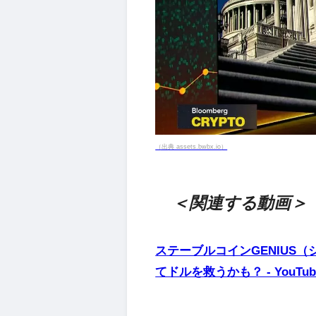
（出典 assets.bwbx.io）
＜関連する動画＞
ステーブルコインGENIUS
てドルを救うかも？ - YouTub