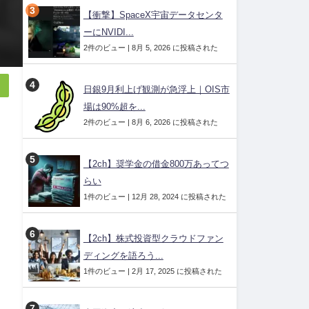
【衝撃】SpaceX宇宙データセンタ
ーにNVIDI...
2件のビュー
|
8月 5, 2026 に投稿された
日銀9月利上げ観測が急浮上｜OIS市
場は90%超を...
2件のビュー
|
8月 6, 2026 に投稿された
【2ch】奨学金の借金800万あってつ
らい
1件のビュー
|
12月 28, 2024 に投稿された
【2ch】株式投資型クラウドファン
ディングを語ろう...
1件のビュー
|
2月 17, 2025 に投稿された