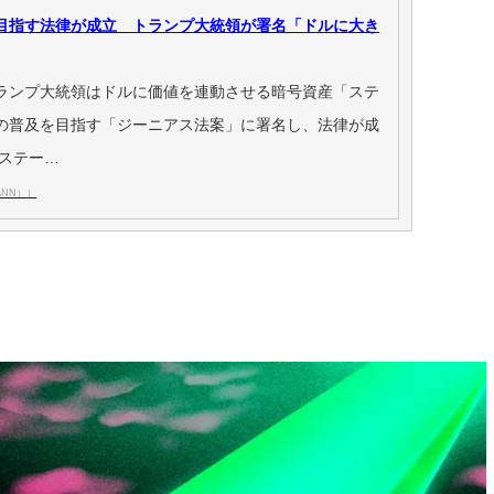
目指す法律が成立 トランプ大統領が署名「ドルに大き
ランプ大統領はドルに価値を連動させる暗号資産「ステ
の普及を目指す「ジーニアス法案」に署名し、法律が成
ステー…
NN））