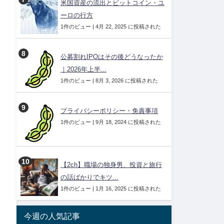
米国資産の流出とビットコイン・ユ
ーロの行方
1件のビュー
|
4月 22, 2025 に投稿された
公募割れIPOはその後どうなったか
｜2026年上半...
1件のビュー
|
8月 3, 2026 に投稿された
プライバシーポリシー・免責事項
1件のビュー
|
9月 18, 2024 に投稿された
【2ch】職場の独身男、投資と旅行
の話ばかりでキツ...
1件のビュー
|
1月 16, 2025 に投稿された
今週の人気記事