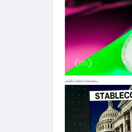
（出典 jp.beincrypto.com）