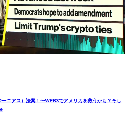
（ジーニアス）法案！〜WEB3でアメリカを救うかも？そし
e