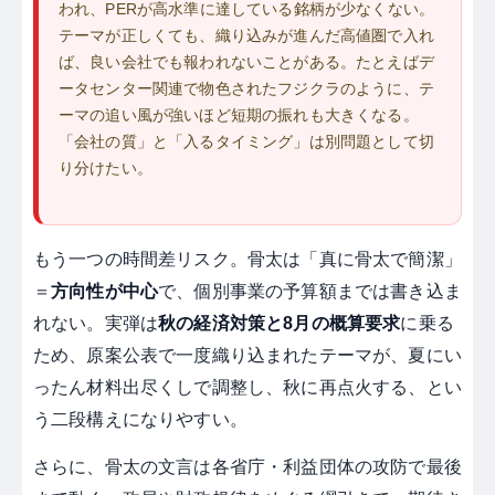
われ、PERが高水準に達している銘柄が少なくない。
テーマが正しくても、織り込みが進んだ高値圏で入れ
ば、良い会社でも報われないことがある。たとえばデ
ータセンター関連で物色されたフジクラのように、テ
ーマの追い風が強いほど短期の振れも大きくなる。
「会社の質」と「入るタイミング」は別問題として切
り分けたい。
もう一つの時間差リスク。骨太は「真に骨太で簡潔」
＝
方向性が中心
で、個別事業の予算額までは書き込ま
れない。実弾は
秋の経済対策と8月の概算要求
に乗る
ため、原案公表で一度織り込まれたテーマが、夏にい
ったん材料出尽くしで調整し、秋に再点火する、とい
う二段構えになりやすい。
さらに、骨太の文言は各省庁・利益団体の攻防で最後