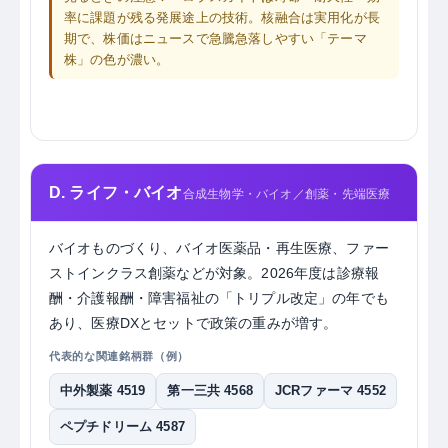
率に課題が残る発展途上の技術。核融合は実用化が長
期で、株価はニュースで急騰急落しやすい「テーマ
株」の色が濃い。
D. ライフ・バイオ
合成生物学・バイオ／創薬・先端医療
バイオものづくり、バイオ医薬品・再生医療、ファー
ストインクラス創薬などが対象。2026年度は診療報
酬・介護報酬・障害福祉の「トリプル改定」の年でも
あり、医療DXとセットで政策の重みが増す。
代表的な関連銘柄群（例）
中外製薬 4519
第一三共 4568
JCRファーマ 4552
ペプチドリーム 4587