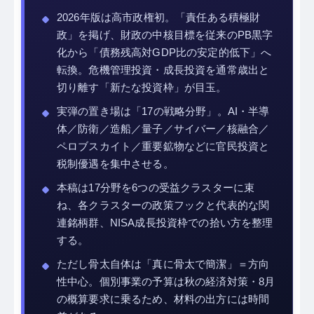
2026年版は高市政権初。「責任ある積極財
政」を掲げ、財政の中核目標を従来のPB黒字
化から「債務残高対GDP比の安定的低下」へ
転換。危機管理投資・成長投資を通常歳出と
切り離す「新たな投資枠」が目玉。
実弾の置き場は「17の戦略分野」。AI・半導
体／防衛／造船／量子／サイバー／核融合／
ペロブスカイト／重要鉱物などに官民投資と
税制優遇を集中させる。
本稿は17分野を6つの受益クラスターに束
ね、各クラスターの政策フックと代表的な関
連銘柄群、NISA成長投資枠での拾い方を整理
する。
ただし骨太自体は「真に骨太で簡潔」＝方向
性中心。個別事業の予算は秋の経済対策・8月
の概算要求に乗るため、材料の出方には時間