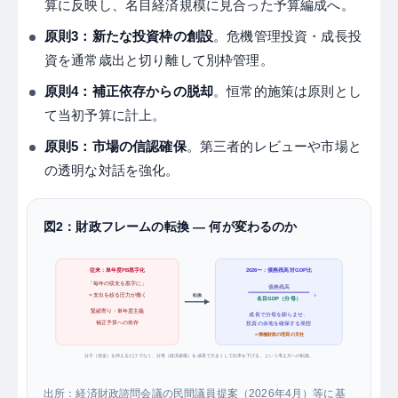
算に反映し、名目経済規模に見合った予算編成へ。
原則3：新たな投資枠の創設
。危機管理投資・成長投
資を通常歳出と切り離して別枠管理。
原則4：補正依存からの脱却
。恒常的施策は原則とし
て当初予算に計上。
原則5：市場の信認確保
。第三者的レビューや市場と
の透明な対話を強化。
図2：財政フレームの転換 ― 何が変わるのか
従来：単年度PB黒字化
2026〜：債務残高対GDP比
「毎年の収支を黒字に」
債務残高
↓
＝支出を絞る圧力が働く
転換
名目GDP（分母）
緊縮寄り・単年度主義
成長で分母を膨らませ、
補正予算への依存
投資の余地を確保する発想
＝積極財政の理屈の支柱
分子（借金）を抑えるだけでなく、分母（経済規模）を成長で大きくして比率を下げる、という考え方への転換。
出所：経済財政諮問会議の民間議員提案（2026年4月）等に基