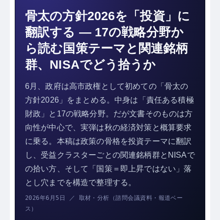
骨太の方針2026を「投資」に
翻訳する ― 17の戦略分野か
ら読む国策テーマと関連銘柄
群、NISAでどう拾うか
6月、政府は高市政権として初めての「骨太の
方針2026」をまとめる。中身は「責任ある積極
財政」と17の戦略分野。だが文書そのものは方
向性が中心で、実弾は秋の経済対策と概算要求
に乗る。本稿は政策の骨格を投資テーマに翻訳
し、受益クラスターごとの関連銘柄群とNISAで
の拾い方、そして「国策＝即上昇ではない」落
とし穴までを構造で整理する。
2026年6月5日 ／ 取材・分析（諮問会議資料・報道ベー
ス）