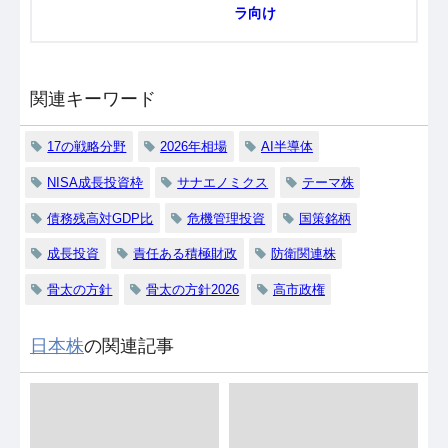
ラ向け
関連キーワード
17の戦略分野
2026年相場
AI半導体
NISA成長投資枠
サナエノミクス
テーマ株
債務残高対GDP比
危機管理投資
国策銘柄
成長投資
責任ある積極財政
防衛関連株
骨太の方針
骨太の方針2026
高市政権
日本株
の関連記事