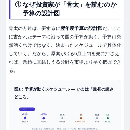
① なぜ投資家が「骨太」を読むのか
― 予算の設計図
骨太の方針は、要するに
翌年度予算の設計図
だ。ここ
に書かれたテーマに沿って国の予算が動く。予算は突
然湧くわけではなく、決まったスケジュールで具体化
していく。だから、原案が出る6月上旬を先に押さえ
れば、業績に直結しうる分野を市場より早く把握でき
る。
図1：予算が動くスケジュール ― いまは「最初の読み
どころ」
いまここ
6月上旬
6月下旬
8月末
秋
12月
3月
原案 公表
閣議決定
概算要求
経済対策（実弾）
予算案
予算成立
骨太に書かれる → 概算要求に反映 → 予算案 → 成立。テーマは早く、予算（実弾）は時間差で乗る。