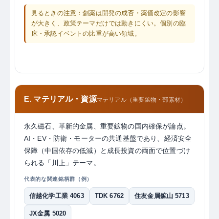
見るときの注意：創薬は開発の成否・薬価改定の影響
が大きく、政策テーマだけでは動きにくい。個別の臨
床・承認イベントの比重が高い領域。
E. マテリアル・資源
マテリアル（重要鉱物・部素材）
永久磁石、革新的金属、重要鉱物の国内確保が論点。
AI・EV・防衛・モーターの共通基盤であり、経済安全
保障（中国依存の低減）と成長投資の両面で位置づけ
られる「川上」テーマ。
代表的な関連銘柄群（例）
信越化学工業 4063
TDK 6762
住友金属鉱山 5713
JX金属 5020