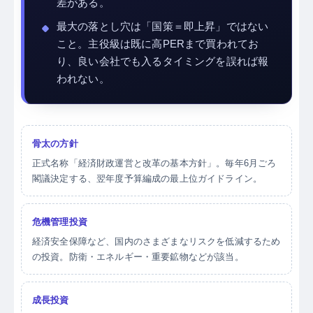
差がある。
最大の落とし穴は「国策＝即上昇」ではない
こと。主役級は既に高PERまで買われてお
り、良い会社でも入るタイミングを誤れば報
われない。
骨太の方針
正式名称「経済財政運営と改革の基本方針」。毎年6月ごろ
閣議決定する、翌年度予算編成の最上位ガイドライン。
危機管理投資
経済安全保障など、国内のさまざまなリスクを低減するため
の投資。防衛・エネルギー・重要鉱物などが該当。
成長投資