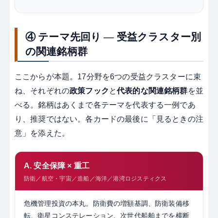
④ テーマ先回り ― 受益クラスター別
の関連銘柄群
ここからが本題。17分野を6つの受益クラスターに束
ね、それぞれの
政策フック
と
代表的な関連銘柄群
を並
べる。銘柄はあくまで各テーマを代表する一例であ
り、推奨ではない。各カードの最後に「見るときの注
意」を添えた。
A. 安全保障 × 重工
防衛／航空・宇宙／造船／海洋／港湾ロジスティクス
危機管理投資の本丸。防衛費の増額基調、防衛装備移
転、衛星コンステレーション、次世代船舶までを横断