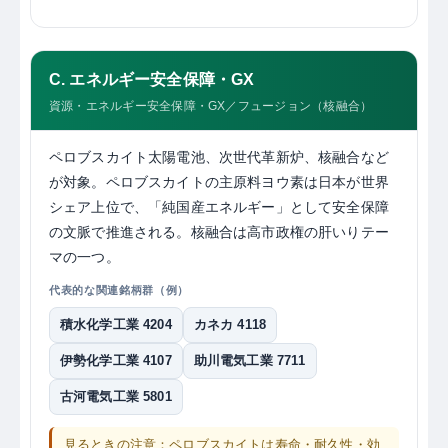
C. エネルギー安全保障・GX
資源・エネルギー安全保障・GX／フュージョン（核融合）
ペロブスカイト太陽電池、次世代革新炉、核融合など
が対象。ペロブスカイトの主原料ヨウ素は日本が世界
シェア上位で、「純国産エネルギー」として安全保障
の文脈で推進される。核融合は高市政権の肝いりテー
マの一つ。
代表的な関連銘柄群（例）
積水化学工業 4204
カネカ 4118
伊勢化学工業 4107
助川電気工業 7711
古河電気工業 5801
見るときの注意：ペロブスカイトは寿命・耐久性・効