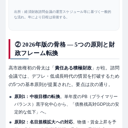
出所：経済財政諮問会議の運営スケジュール等に基づく一般的
な流れ。年により日程は前後する。
② 2026年版の骨格 ― 5つの原則と財
政フレーム転換
高市政権初の骨太は「
責任ある積極財政
」が柱。諮問
会議では、デフレ・低成長時代の慣習を打破するため
の5つの基本原則が提案された。要点は次の通り。
原則1：中核目標の転換
。単年度のPB（プライマリー
バランス）黒字化中心から、「債務残高対GDP比の安
定的な低下」へ。
原則2：名目規模拡大への対応
。物価・賃金上昇を予