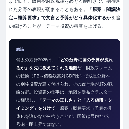
まで動く。政局や財政規律をめぐる綱引きで、期待さ
れた分野の表現が弱まることもある。
「原案→閣議決
定→概算要求」で文言と予算がどう具体化するか
を追
い続けることが、テーマ投資の精度を上げる。
結論
骨太の方針2026は、
「どの分野に国の予算が流れ
るか」を先に教えてくれる地図
だ。財政フレーム
の転換（PB→債務残高対GDP比）で成長分野へ
の別枠投資が建て付けられ、その置き場が17の戦
略分野。投資家の仕事は、地図を受益クラスター
に翻訳し、
「テーマの正しさ」と「入る値段・タ
イミング」を分けて
、原案→概算要求→予算の具
体化を追いながら拾うことだ。国策は号砲だが、
号砲＝即上昇ではない。