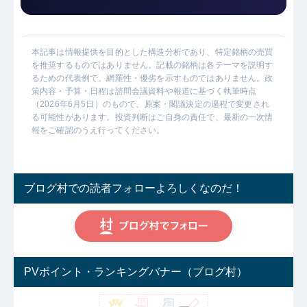
本記事は情報提供を目的とした構造分析であり、特定銘柄の売買
を推奨するものではありません。記載の銘柄は各テーマを説明す
るための代表例で、網羅性・優劣を示すものではありません。政
策内容・予算・日程は諮問会議資料や報道に基づく執筆時点
（2026年6月5日）のもので、原案・閣議決定の過程で変更され
る可能性があります。投資判断はご自身の責任で、最新の一次情
報をご確認のうえ行ってください。
ブログ村での読者フォローよろしくなのだ！
PVポイント・ランキングバナー（ブログ村）