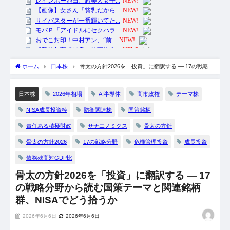
ホーム
日本株
骨太の方針2026を「投資」に翻訳する ― 17の戦略分
野から読む国策テーマと関連銘柄群、NISAでどう拾うか
2026年相場
AI半導体
高市政権
テーマ株
日本株
NISA成長投資枠
防衛関連株
国策銘柄
責任ある積極財政
サナエノミクス
骨太の方針
骨太の方針2026
17の戦略分野
危機管理投資
成長投資
債務残高対GDP比
骨太の方針2026を「投資」に翻訳する ― 17
の戦略分野から読む国策テーマと関連銘柄
群、NISAでどう拾うか
2026年6月6日
2026年6月6日