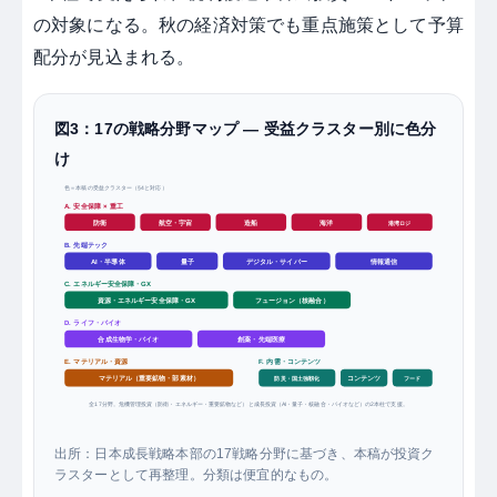
の対象になる。秋の経済対策でも重点施策として予算
配分が見込まれる。
図3：17の戦略分野マップ ― 受益クラスター別に色分
け
色＝本稿の受益クラスター（§4と対応）
A. 安全保障 × 重工
防衛
航空・宇宙
造船
海洋
港湾ロジ
B. 先端テック
AI・半導体
情報通信
量子
デジタル・サイバー
C. エネルギー安全保障・GX
資源・エネルギー安全保障・GX
フュージョン（核融合）
D. ライフ・バイオ
合成生物学・バイオ
創薬・先端医療
E. マテリアル・資源
F. 内需・コンテンツ
マテリアル（重要鉱物・部素材）
防災・国土強靱化
コンテンツ
フード
全17分野。危機管理投資（防衛・エネルギー・重要鉱物など）と成長投資（AI・量子・核融合・バイオなど）の2本柱で支援。
出所：日本成長戦略本部の17戦略分野に基づき、本稿が投資ク
ラスターとして再整理。分類は便宜的なもの。