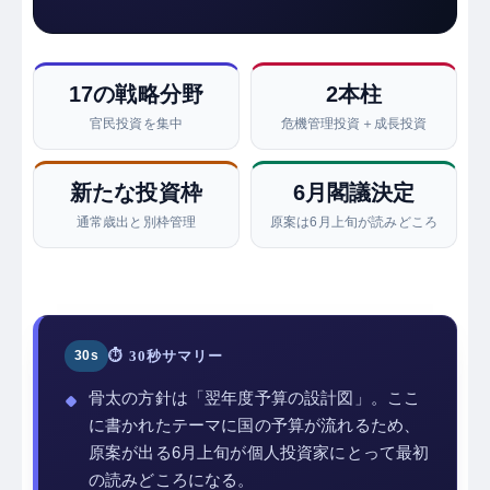
17の戦略分野
2本柱
官民投資を集中
危機管理投資＋成長投資
新たな投資枠
6月閣議決定
通常歳出と別枠管理
原案は6月上旬が読みどころ
⏱ 30秒サマリー
骨太の方針は「翌年度予算の設計図」。ここ
に書かれたテーマに国の予算が流れるため、
原案が出る6月上旬が個人投資家にとって最初
の読みどころになる。