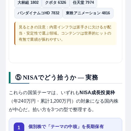
大林組 1802
クボタ 6326
任天堂 7974
バンダイナムコHD 7832
東映アニメーション 4816
見るときの注意：内需インフラは派手さに欠けるが配
当・安定性で選ぶ領域。コンテンツは世界的ヒットの
有無で業績が振れやすい。
⑤ NISAでどう拾うか ― 実務
これらの国策テーマは、いずれも
NISA成長投資枠
（年240万円・累計1,200万円）の対象になる国内株
が中心だ。拾い方を3つの型で整理する。
個別株で「テーマの中核」を長期保有
1