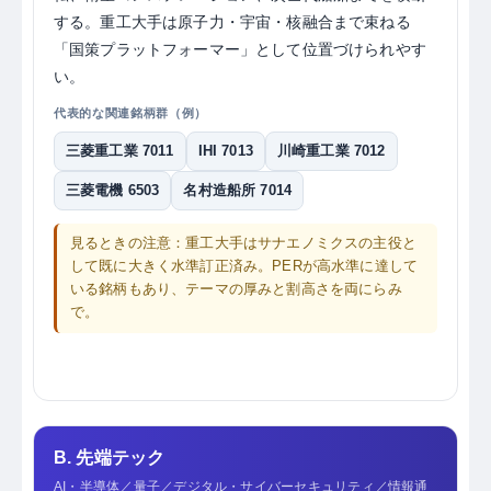
する。重工大手は原子力・宇宙・核融合まで束ねる
「国策プラットフォーマー」として位置づけられやす
い。
代表的な関連銘柄群（例）
三菱重工業 7011
IHI 7013
川崎重工業 7012
三菱電機 6503
名村造船所 7014
見るときの注意：重工大手はサナエノミクスの主役と
して既に大きく水準訂正済み。PERが高水準に達して
いる銘柄もあり、テーマの厚みと割高さを両にらみ
で。
B. 先端テック
AI・半導体／量子／デジタル・サイバーセキュリティ／情報通