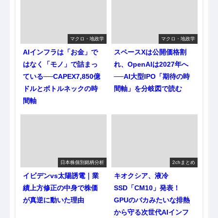
マクロ・地政学
マクロ・地政学
AIインフラは「お金」で
スペースXは公開価格割
はなく「モノ」で詰まっ
れ、OpenAIは2027年へ
ている──CAPEX7,850億
──AI大型IPO「期待の時
ドルとボトルネックの時
間軸」を分岐図で読む
間軸
日本株個別銘柄分析
2chまとめ
イビデンvs太陽誘電｜業
キオクシア、液冷
績上方修正の中身で株価
SSD「CM10」発表！
が真逆に動いた理由
GPUのバカみたいな排熱
から守る次世代AIインフ