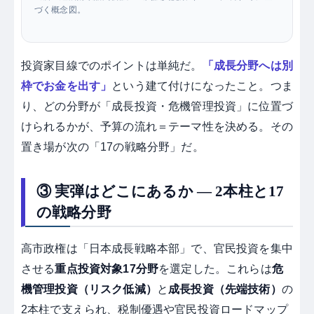
づく概念図。
投資家目線でのポイントは単純だ。
「成長分野へは別
枠でお金を出す」
という建て付けになったこと。つま
り、どの分野が「成長投資・危機管理投資」に位置づ
けられるかが、予算の流れ＝テーマ性を決める。その
置き場が次の「17の戦略分野」だ。
③ 実弾はどこにあるか ― 2本柱と17
の戦略分野
高市政権は「日本成長戦略本部」で、官民投資を集中
させる
重点投資対象17分野
を選定した。これらは
危
機管理投資（リスク低減）
と
成長投資（先端技術）
の
2本柱で支えられ、税制優遇や官民投資ロードマップ