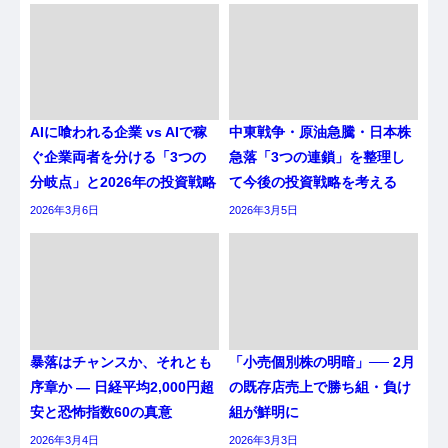
AIに喰われる企業 vs AIで稼
中東戦争・原油急騰・日本株
ぐ企業両者を分ける「3つの
急落「3つの連鎖」を整理し
分岐点」と2026年の投資戦略
て今後の投資戦略を考える
2026年3月6日
2026年3月5日
暴落はチャンスか、それとも
「小売個別株の明暗」── 2月
序章か ― 日経平均2,000円超
の既存店売上で勝ち組・負け
安と恐怖指数60の真意
組が鮮明に
2026年3月4日
2026年3月3日