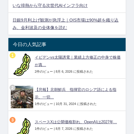
いな排熱から守る次世代AIインフラ向け
日銀9月利上げ観測が急浮上｜OIS市場は90%超を織り込
み、金利波及の全体像を読む
今日の人気記事
イビデンvs太陽誘電｜業績上方修正の中身で株価
が真...
2件のビュー
|
8月 6, 2026 に投稿された
【悲報】北朝鮮兵 指揮官のロシア語による指
示、一切...
1件のビュー
|
10月 31, 2024 に投稿された
スペースXは公開価格割れ、OpenAIは2027年...
1件のビュー
|
8月 7, 2026 に投稿された