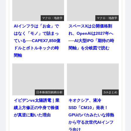
マクロ・地政学
マクロ・地政学
AIインフラは「お金」で
スペースXは公開価格割
はなく「モノ」で詰まっ
れ、OpenAIは2027年へ
ている──CAPEX7,850億
──AI大型IPO「期待の時
ドルとボトルネックの時
間軸」を分岐図で読む
間軸
日本株個別銘柄分析
2chまとめ
イビデンvs太陽誘電｜業
キオクシア、液冷
績上方修正の中身で株価
SSD「CM10」発表！
が真逆に動いた理由
GPUのバカみたいな排熱
から守る次世代AIインフ
ラ向け