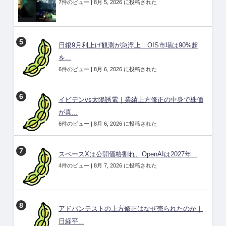
7件のビュー
|
8月 5, 2026 に投稿された
日銀9月利上げ観測が急浮上｜OIS市場は90%超
を...
6件のビュー
|
8月 6, 2026 に投稿された
イビデンvs太陽誘電｜業績上方修正の中身で株価
が真...
6件のビュー
|
8月 6, 2026 に投稿された
スペースXは公開価格割れ、OpenAIは2027年...
4件のビュー
|
8月 7, 2026 に投稿された
アドバンテストの上方修正はなぜ売られたのか｜
日経平...