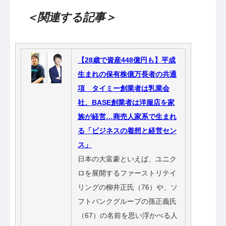
＜関連する記事＞
【28歳で資産448億円も】平成
生まれの保有株億万長者の共通
項 タイミー創業者は乳業会
社、BASE創業者は洋服店を家
族が経営…商売人家系で生まれ
る「ビジネスの着想と経営セン
ス」
日本の大富豪といえば、ユニク
ロを展開するファーストリテイ
リングの柳井正氏（76）や、ソ
フトバンクグループの孫正義氏
（67）の名前を思い浮かべる人