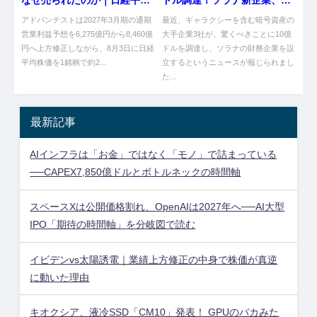
を277円押し下げた指数ルー
るやんけ！
アドバンテストは2027年3月期の通期
最近、ギャラクシーを含む暗号資産の
ル
営業利益予想を6,275億円から8,460億
大手企業3社が、驚くべきことに10億
円へ上方修正しながら、8月3日に日経
ドルを調達し、ソラナの財務企業を設
平均株価を1銘柄で約2...
立するというニュースが報じられまし
た...
最新記事
AIインフラは「お金」ではなく「モノ」で詰まっている
──CAPEX7,850億ドルとボトルネックの時間軸
スペースXは公開価格割れ、OpenAIは2027年へ──AI大型
IPO「期待の時間軸」を分岐図で読む
イビデンvs太陽誘電｜業績上方修正の中身で株価が真逆
に動いた理由
キオクシア、液冷SSD「CM10」発表！ GPUのバカみた