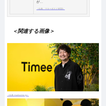
が…
（出典：マネーポストWEB）
＜関連する画像＞
（出典 markezine.jp）