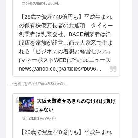
@pPqcUfhm4BBuUvD
【28歳で資産448億円も】平成生まれ
の保有株億万長者の共通項 タイミー
創業者は乳業会社、BASE創業者は洋
服店を家族が経営…商売人家系で生ま
れる「ビジネスの着想と経営センス」
(マネーポストWEB) #Yahooニュース
news.yahoo.co.jp/articles/fb696…
（出典 @pPqcUfhm4BBuUvD）
大阪★難波★あきらめなければ負け
じゃない
@nri2MCkEqYBZI02
【28歳で資産448億円も】平成生まれ