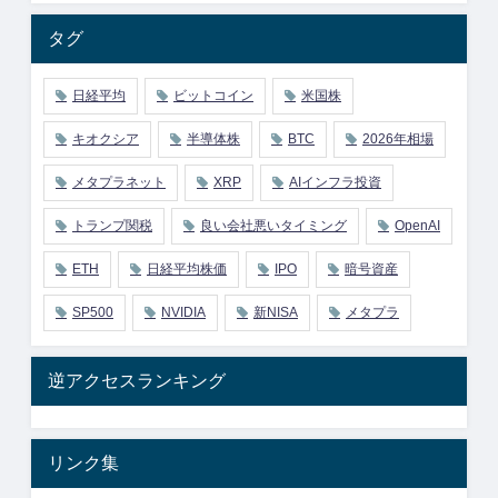
タグ
日経平均
ビットコイン
米国株
キオクシア
半導体株
BTC
2026年相場
メタプラネット
XRP
AIインフラ投資
トランプ関税
良い会社悪いタイミング
OpenAI
ETH
日経平均株価
IPO
暗号資産
SP500
NVIDIA
新NISA
メタプラ
逆アクセスランキング
リンク集