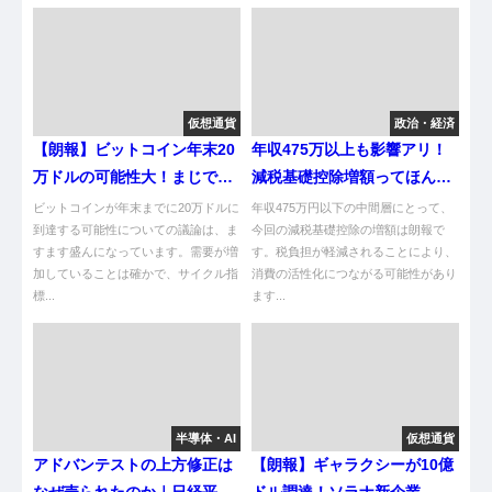
仮想通貨
政治・経済
【朗報】ビットコイン年末20
年収475万以上も影響アリ！
万ドルの可能性大！まじで期
減税基礎控除増額ってほんま
待やな！
かいな？
ビットコインが年末までに20万ドルに
年収475万円以下の中間層にとって、
到達する可能性についての議論は、ま
今回の減税基礎控除の増額は朗報で
すます盛んになっています。需要が増
す。税負担が軽減されることにより、
加していることは確かで、サイクル指
消費の活性化につながる可能性があり
標...
ます...
半導体・AI
仮想通貨
アドバンテストの上方修正は
【朗報】ギャラクシーが10億
なぜ売られたのか｜日経平均
ドル調達！ソラナ新企業、や