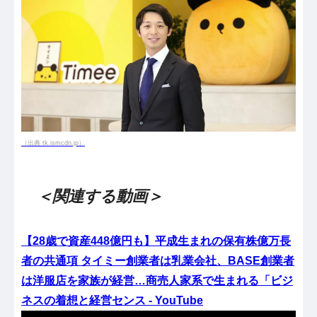
（出典 tk.ismcdn.jp）
＜関連する動画＞
【28歳で資産448億円も】平成生まれの保有株億万長
者の共通項 タイミー創業者は乳業会社、BASE創業者
は洋服店を家族が経営…商売人家系で生まれる「ビジ
ネスの着想と経営センス - YouTube