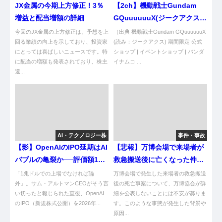
JX金属の今期上方修正！3％
【2ch】機動戦士Gundam
増益と配当増額の詳細
GQuuuuuuX(ジークアクス)
#15
今回のJX金属の上方修正は、予想を上
（出典 機動戦士Gundam GQuuuuuuX
回る業績の向上を示しており、投資家
(読み：ジークアクス) 期間限定 公式
にとっては喜ばしいニュースです。特
ショップ | イベントショップ | バンダ
に配当の増額も発表されており、株主
イナムコ ...
還...
AI・テクノロジー株
事件・事故
【影】OpenAIのIPO延期はAI
【悲報】万博会場で来場者が
バブルの亀裂か──評価額1兆
救急搬送後に亡くなった件、
ドルとSBGの全賭け
何があったんや！？
「1兆ドルでの上場でなければ論
万博会場で発生した来場者の救急搬送
外」。サム・アルトマンCEOがそう言
後の死亡事案について、万博協会が詳
い切ったと報じられた直後、OpenAI
細を公表しないことには不安が募りま
のIPO（新規株式公開）を2026年...
す。このような事態が発生した背景や
原因...