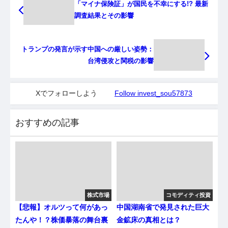
「マイナ保険証」が国民を不幸にする!? 最新
調査結果とその影響
トランプの発言が示す中国への厳しい姿勢：
台湾侵攻と関税の影響
Xでフォローしよう
Follow invest_sou57873
おすすめの記事
株式市場
コモディティ投資
【悲報】オルツって何があっ
中国湖南省で発見された巨大
たんや！？株価暴落の舞台裏
金鉱床の真相とは？