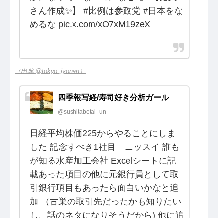
さん作成✨】 #比例は参政党 #日本をな
めるな pic.x.com/xO7xM19zeX
（出典 @tokyo_jyonan）
四季報写経/寿司好き分析ガール
@sushitabetai_un
日経平均株価225からやることにしま
した 記念すべき1社目 ニッスイ 誰も
が知る水産加工会社 Excelシートに記
載あった項目の他に元銀行員として取
引銀行項目もあったら面白いかなと追
加 （古巣の取引先だったかも知りたい
し、話のネタになりそうだから) 他に追