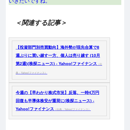
いきたいですね。
＜関連する記事＞
【投資部門別売買動向】海外勢が現先合算で8
週ぶりに買い越す一方、個人は売り越す (10月
第2週)(株探ニュース) - Yahoo!ファイナンス
（出
典：Yahoo!ファイナンス）
今週の【早わかり株式市況】反落、一時4万円
回復も半導体株安が重荷に(株探ニュース) -
Yahoo!ファイナンス
（出典：Yahoo!ファイナンス）