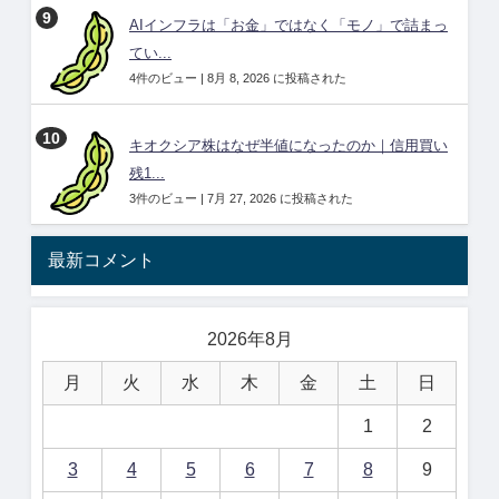
AIインフラは「お金」ではなく「モノ」で詰まっ
てい...
4件のビュー
|
8月 8, 2026 に投稿された
キオクシア株はなぜ半値になったのか｜信用買い
残1...
3件のビュー
|
7月 27, 2026 に投稿された
最新コメント
2026年8月
月
火
水
木
金
土
日
1
2
3
4
5
6
7
8
9