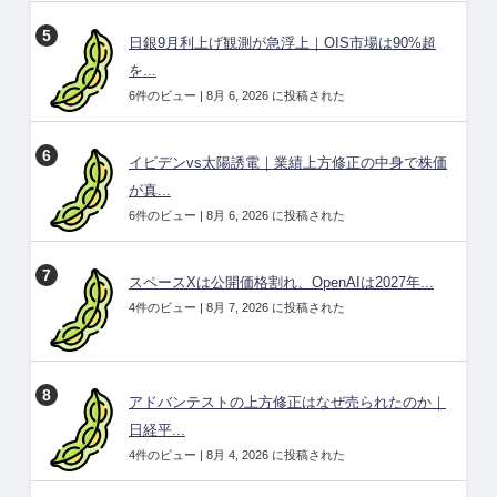
日銀9月利上げ観測が急浮上｜OIS市場は90%超
を...
6件のビュー
|
8月 6, 2026 に投稿された
イビデンvs太陽誘電｜業績上方修正の中身で株価
が真...
6件のビュー
|
8月 6, 2026 に投稿された
スペースXは公開価格割れ、OpenAIは2027年...
4件のビュー
|
8月 7, 2026 に投稿された
アドバンテストの上方修正はなぜ売られたのか｜
日経平...
4件のビュー
|
8月 4, 2026 に投稿された