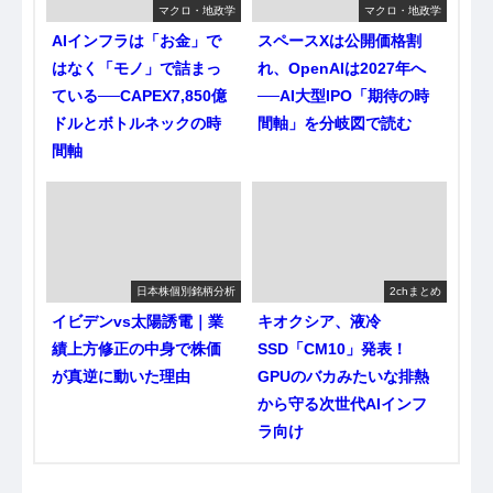
マクロ・地政学
マクロ・地政学
AIインフラは「お金」で
スペースXは公開価格割
はなく「モノ」で詰まっ
れ、OpenAIは2027年へ
ている──CAPEX7,850億
──AI大型IPO「期待の時
ドルとボトルネックの時
間軸」を分岐図で読む
間軸
日本株個別銘柄分析
2chまとめ
イビデンvs太陽誘電｜業
キオクシア、液冷
績上方修正の中身で株価
SSD「CM10」発表！
が真逆に動いた理由
GPUのバカみたいな排熱
から守る次世代AIインフ
ラ向け