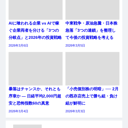
AIに喰われる企業 vs AIで稼
中東戦争・原油急騰・日本株
ぐ企業両者を分ける「3つの
急落「3つの連鎖」を整理し
分岐点」と2026年の投資戦略
て今後の投資戦略を考える
2026年3月6日
2026年3月5日
暴落はチャンスか、それとも
「小売個別株の明暗」── 2月
序章か ― 日経平均2,000円超
の既存店売上で勝ち組・負け
安と恐怖指数60の真意
組が鮮明に
2026年3月4日
2026年3月3日