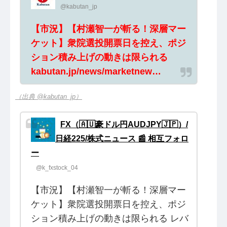
@kabutan_jp
【市況】【村瀬智一が斬る！深層マー
ケット】衆院選投開票日を控え、ポジ
ション積み上げの動きは限られる
kabutan.jp/news/marketnew…
（出典 @kabutan_jp）
FX（🇦🇺豪ドル円AUDJPY🇯🇵）/
日経225/株式ニュース 📰 相互フォロ
ー
@k_fxstock_04
【市況】【村瀬智一が斬る！深層マー
ケット】衆院選投開票日を控え、ポジ
ション積み上げの動きは限られる レバ