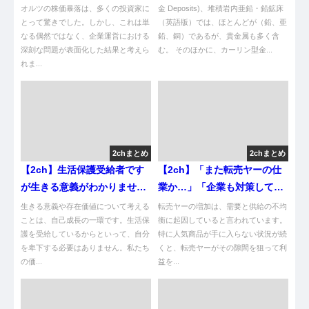
オルツの株価暴落は、多くの投資家に
金 Deposits)、堆積岩内亜鉛・鉛鉱床
とって驚きでした。しかし、これは単
（英語版）では、ほとんどが（鉛、亜
なる偶然ではなく、企業運営における
鉛、銅）であるが、貴金属も多く含
深刻な問題が表面化した結果と考えら
む。 そのほかに、カーリン型金...
れま...
2chまとめ
2chまとめ
【2ch】生活保護受給者です
【2ch】「また転売ヤーの仕
が生きる意義がわかりません
業か…」「企業も対策して
僕の日本への存在価値ってあ
よ」日に日にヘイトが集ま
生きる意義や存在価値について考える
転売ヤーの増加は、需要と供給の不均
りますか？😭
ことは、自己成長の一環です。生活保
る“転売ヤー”は、なぜ日本で
衡に起因していると言われています。
護を受給しているからといって、自分
特に人気商品が手に入らない状況が続
爆増したのか？ ★2 [ぐれ★]
を卑下する必要はありません。私たち
くと、転売ヤーがその隙間を狙って利
の価...
益を...