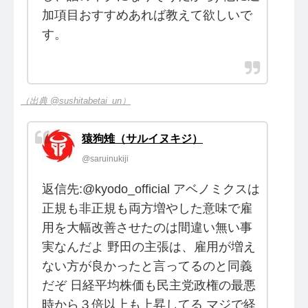
加項目おすすめあれば教えて欲しいで
す。
（出典 @sushitabetai_un）
猿狗雉（サルイヌキジ）
@saruinukiji
返信先:@kyodo_official アベノミクスは
正規も非正規も両方増やした意味で雇
用を大幅改善させたのは間違い無い事
実なんだよ 野田の主張は、雇用が増え
ない方が良かったと言ってるのと同義
だぞ 日経平均株価も民主党政権の最悪
時から３倍以上も上昇してる マジで経