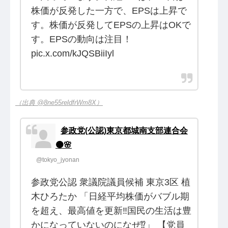
株価が反発した一方で、EPSは上昇で
す。株価が反発してEPSの上昇はOKで
す。EPSの動向は注目！
pic.x.com/kJQSBiiIyl
（出典 @8ne55reldfrWm8X）
参政党(公認)東京都城南支部連合会
🟠🌸
@tokyo_jyonan
参政党公認 衆議院議員候補 東京3区 植
木ひろたか 「日経平均株価がバブル期
を超え、最高値を更新‼️国民の生活は豊
かになっていないのになぜ⁉️」 【党員