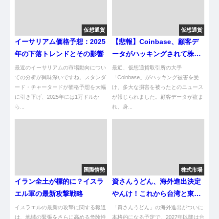
仮想通貨
仮想通貨
イーサリアム価格予想：2025
【悲報】Coinbase、顧客デ
年の下落トレンドとその影響
ータがハッキングされて株価
が大暴落やんけ！
最近のイーサリアムの市場動向につい
最近、仮想通貨取引所の大手
ての分析が興味深いですね。スタンダ
「Coinbase」がハッキング被害を受
ード・チャータードが価格予想を大幅
け、多大な損害を被ったとのニュース
に引き下げ、2025年には1万ドルか
が報じられました。顧客データが盗ま
ら...
れ、身...
国際情勢
株式市場
イラン全土が標的に？イスラ
資さんうどん、海外進出決定
エル軍の最新攻撃戦略
やんけ！これから台湾と東南
アジアに進出するで！
イスラエルの最新の攻撃に関する報道
「資さんうどん」の海外進出がついに
は、地域の緊張をさらに高める危険性
本格的になる予定で、2027年以降は台