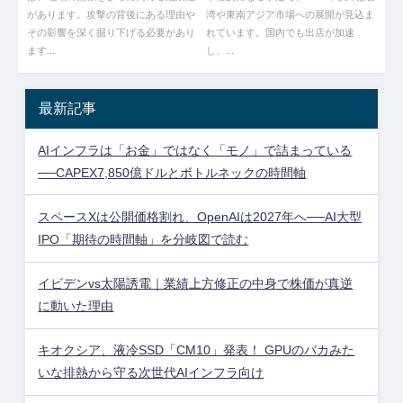
があります。攻撃の背後にある理由や
湾や東南アジア市場への展開が見込ま
その影響を深く掘り下げる必要があり
れています。国内でも出店が加速
ます...
し、...
最新記事
AIインフラは「お金」ではなく「モノ」で詰まっている
──CAPEX7,850億ドルとボトルネックの時間軸
スペースXは公開価格割れ、OpenAIは2027年へ──AI大型
IPO「期待の時間軸」を分岐図で読む
イビデンvs太陽誘電｜業績上方修正の中身で株価が真逆
に動いた理由
キオクシア、液冷SSD「CM10」発表！ GPUのバカみた
いな排熱から守る次世代AIインフラ向け