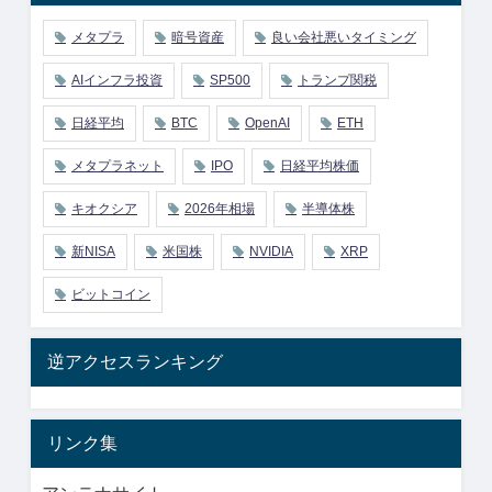
メタプラ
暗号資産
良い会社悪いタイミング
AIインフラ投資
SP500
トランプ関税
日経平均
BTC
OpenAI
ETH
メタプラネット
IPO
日経平均株価
キオクシア
2026年相場
半導体株
新NISA
米国株
NVIDIA
XRP
ビットコイン
逆アクセスランキング
リンク集