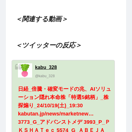
＜関連する動画＞
＜ツイッターの反応＞
kabu_328
@kabu_328
日経_倍騰・確変モードの兆、AIソリュ
ーション隠れ本命株「特選5銘柄」_株
探煽り_24/10/19(土)_19:30
kabutan.jp/news/marketnew…
3773_G_アドバンストメデ 3993_P_Ｐ
ＫＳＨＡＴｅｃ 5574_G_ＡＢＥＪＡ