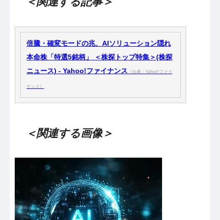
＜関連する記事＞
倍騰・確変モードの兆、AIソリューション隠れ
本命株「特選5銘柄」 ＜株探トップ特集＞(株探
ニュース) - Yahoo!ファイナンス
（出典：Yahoo!ファイ
ナンス）
＜関連する画像＞