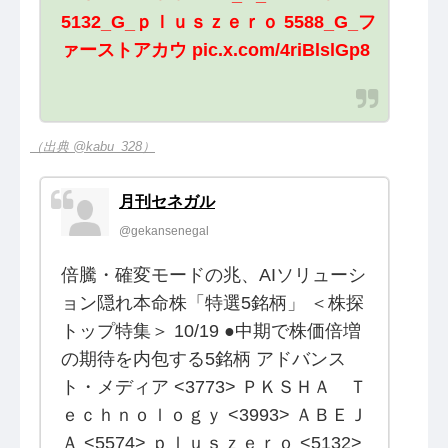
5132_G_ｐｌｕｓｚｅｒｏ 5588_G_フ
ァーストアカウ pic.x.com/4riBlslGp8
（出典 @kabu_328）
月刊セネガル
@gekansenegal
倍騰・確変モードの兆、AIソリューシ
ョン隠れ本命株「特選5銘柄」 ＜株探
トップ特集＞ 10/19 ●中期で株価倍増
の期待を内包する5銘柄 アドバンス
ト・メディア <3773> ＰＫＳＨＡ Ｔ
ｅｃｈｎｏｌｏｇｙ <3993> ＡＢＥＪ
Ａ <5574> ｐｌｕｓｚｅｒｏ <5132>