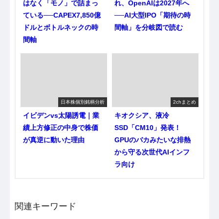
はなく「モノ」で詰まっ
れ、OpenAIは2027年へ
ている──CAPEX7,850億
──AI大型IPO「期待の時
ドルとボトルネックの時
間軸」を分岐図で読む
間軸
日本株個別銘柄分析
2chまとめ
イビデンvs太陽誘電｜業
キオクシア、液冷
績上方修正の中身で株価
SSD「CM10」発表！
が真逆に動いた理由
GPUのバカみたいな排熱
から守る次世代AIインフ
ラ向け
関連キーワード