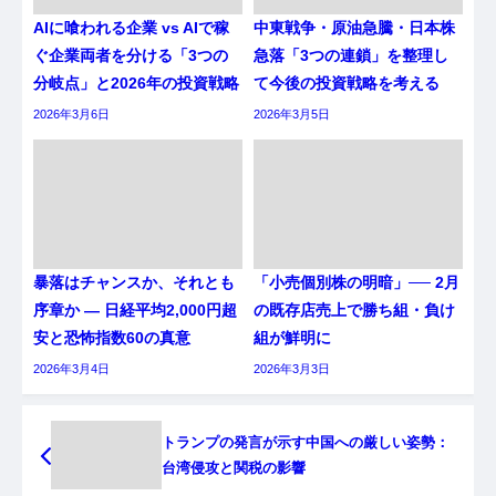
AIに喰われる企業 vs AIで稼
中東戦争・原油急騰・日本株
ぐ企業両者を分ける「3つの
急落「3つの連鎖」を整理し
分岐点」と2026年の投資戦略
て今後の投資戦略を考える
2026年3月6日
2026年3月5日
暴落はチャンスか、それとも
「小売個別株の明暗」── 2月
序章か ― 日経平均2,000円超
の既存店売上で勝ち組・負け
安と恐怖指数60の真意
組が鮮明に
2026年3月4日
2026年3月3日
トランプの発言が示す中国への厳しい姿勢：
台湾侵攻と関税の影響