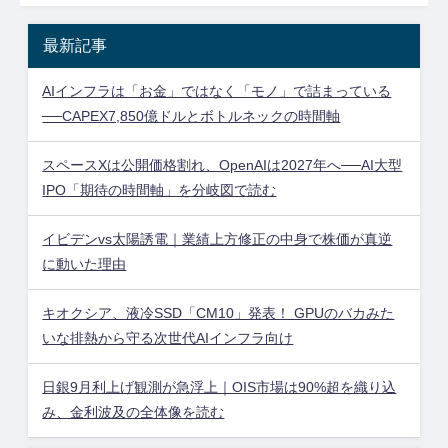
最新記事
AIインフラは「お金」ではなく「モノ」で詰まっている
──CAPEX7,850億ドルとボトルネックの時間軸
スペースXは公開価格割れ、OpenAIは2027年へ──AI大型
IPO「期待の時間軸」を分岐図で読む
イビデンvs太陽誘電｜業績上方修正の中身で株価が真逆
に動いた理由
キオクシア、液冷SSD「CM10」発表！ GPUのバカみた
いな排熱から守る次世代AIインフラ向け
日銀9月利上げ観測が急浮上｜OIS市場は90%超を織り込
み、金利波及の全体像を読む