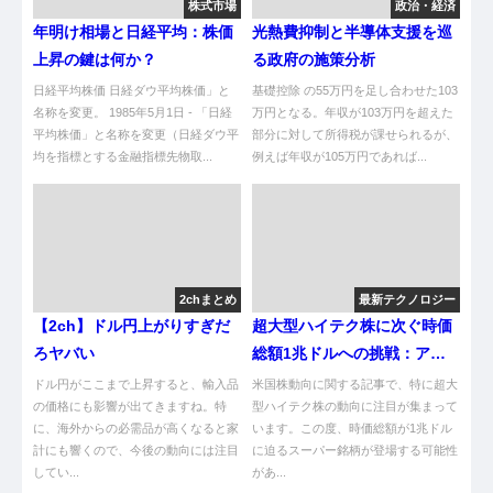
株式市場
政治・経済
年明け相場と日経平均：株価
光熱費抑制と半導体支援を巡
上昇の鍵は何か？
る政府の施策分析
日経平均株価 日経ダウ平均株価」と
基礎控除 の55万円を足し合わせた103
名称を変更。 1985年5月1日 - 「日経
万円となる。年収が103万円を超えた
平均株価」と名称を変更（日経ダウ平
部分に対して所得税が課せられるが、
均を指標とする金融指標先物取...
例えば年収が105万円であれば...
2chまとめ
最新テクノロジー
【2ch】ドル円上がりすぎだ
超大型ハイテク株に次ぐ時価
ろヤバい
総額1兆ドルへの挑戦：アメ
リカ株の最新動向
ドル円がここまで上昇すると、輸入品
米国株動向に関する記事で、特に超大
の価格にも影響が出てきますね。特
型ハイテク株の動向に注目が集まって
に、海外からの必需品が高くなると家
います。この度、時価総額が1兆ドル
計にも響くので、今後の動向には注目
に迫るスーパー銘柄が登場する可能性
してい...
があ...