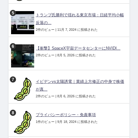
トランプ氏勝利で揺れる東京市場：日経平均小幅
反落の...
2件のビュー
|
11月 7, 2024 に投稿された
【衝撃】SpaceX宇宙データセンターにNVIDI...
2件のビュー
|
8月 5, 2026 に投稿された
イビデンvs太陽誘電｜業績上方修正の中身で株価
が真...
2件のビュー
|
8月 6, 2026 に投稿された
プライバシーポリシー・免責事項
1件のビュー
|
9月 18, 2024 に投稿された