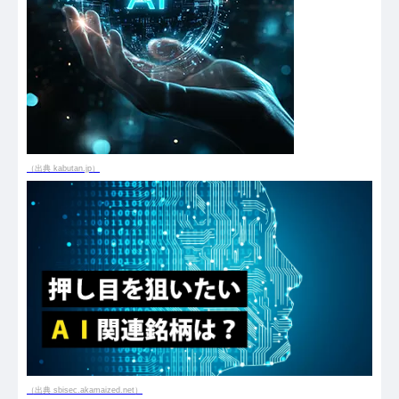
（出典 kabutan.jp）
（出典 sbisec.akamaized.net）