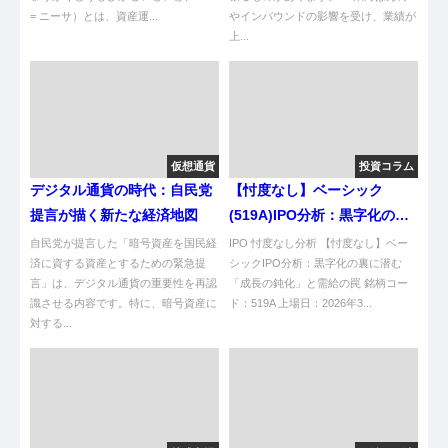
= ニーサ）とは、資産運...
やインバウンドの影響を受け、業績が
上...
仮想通貨
投資コラム
デジタル通貨の時代：自民党
【忖度なし】ベーシック
提言が描く新たな経済地図
(519A)IPO分析：黒字化の裏
に潜む「成長の鈍化」と需給
自民党が提言した「暗号資産を国民経
IPO 忖度なし分析 【忖度なし】ベー
済に資する資産とするための緊急提
の罠
シックIPO分析：黒字化の裏に潜む
言」は、デジタル通貨の重要性を再認
「成長の鈍化」と需給の罠 銘柄コー
識させる内容です。特に、暗号資産に
ド：519A 上場日：2026年3...
対する...