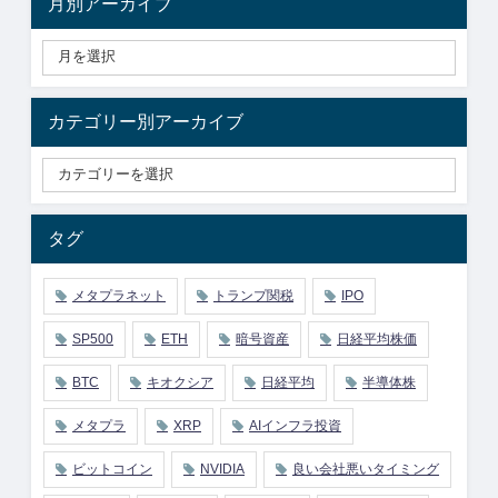
月別アーカイブ
カテゴリー別アーカイブ
タグ
メタプラネット
トランプ関税
IPO
SP500
ETH
暗号資産
日経平均株価
BTC
キオクシア
日経平均
半導体株
メタプラ
XRP
AIインフラ投資
ビットコイン
NVIDIA
良い会社悪いタイミング