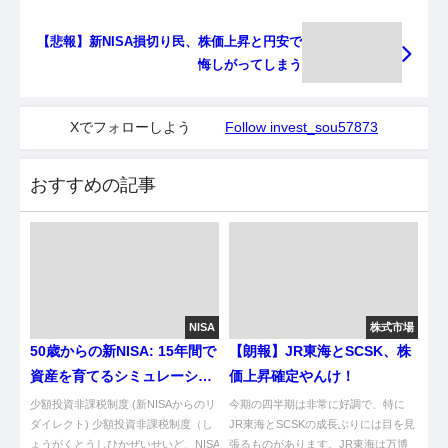
【悲報】新NISA損切り民、株価上昇と円安で
悔しがってしまう
Xでフォローしよう
Follow invest_sou57873
おすすめの記事
NISA
株式市場
50歳からの新NISA: 15年間で
【朗報】JR東海とSCSK、株
資産を育てるシミュレーショ
価上昇確定やんけ！
ン
少額投資非課税制度 (新NISAからのリ
今期の四半期は非常に好調で、特に
ダイレクト) 少額投資非課税制度（し
JR東海とSCSKの成長ぶりには目を見
ょうがくとうしひかぜいせいど、NISA
張るものがあります。JR東海は万博