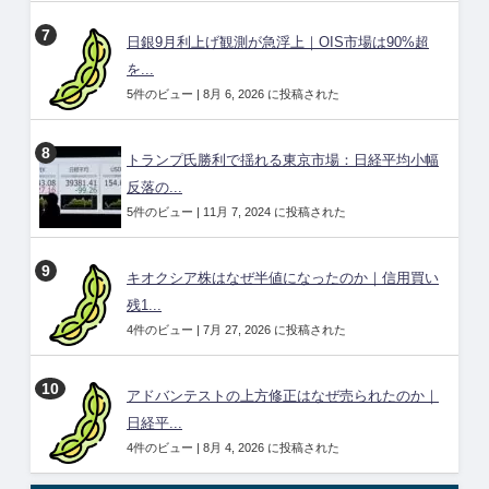
日銀9月利上げ観測が急浮上｜OIS市場は90%超
を...
5件のビュー
|
8月 6, 2026 に投稿された
トランプ氏勝利で揺れる東京市場：日経平均小幅
反落の...
5件のビュー
|
11月 7, 2024 に投稿された
キオクシア株はなぜ半値になったのか｜信用買い
残1...
4件のビュー
|
7月 27, 2026 に投稿された
アドバンテストの上方修正はなぜ売られたのか｜
日経平...
4件のビュー
|
8月 4, 2026 に投稿された