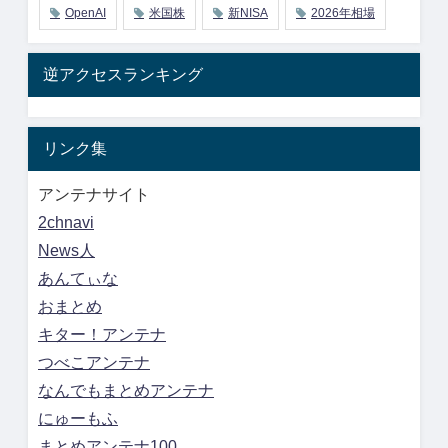
OpenAI
米国株
新NISA
2026年相場
逆アクセスランキング
リンク集
アンテナサイト
2chnavi
News人
あんてぃな
おまとめ
キター！アンテナ
つべこアンテナ
なんでもまとめアンテナ
にゅーもふ
まとめアンテナ100