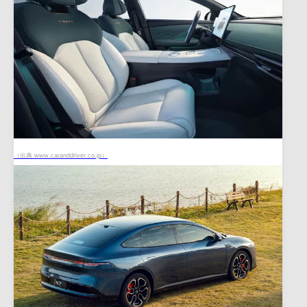
（出典 www.caranddriver.co.jp）