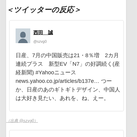
＜ツイッターの反応＞
西田 誠
@szvg0
日産、7月の中国販売は21・8％増 2カ月
連続プラス 新型EV「N7」の好調続く(産
経新聞) #Yahooニュース
news.yahoo.co.jp/articles/b137e… つー
か、日産のあのギトギトデザイン、中国人
は大好き見たい、あれを、ね、えー。
（出典 @szvg0）