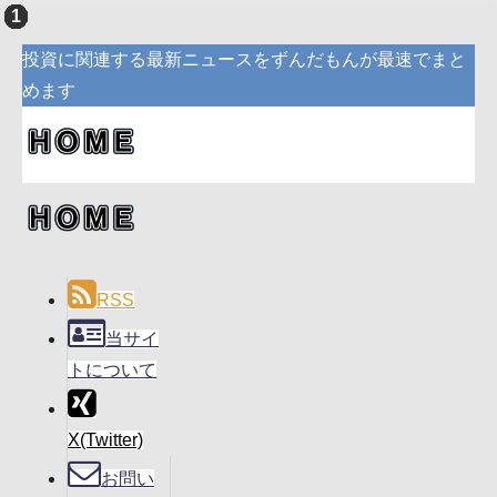
投資に関連する最新ニュースをずんだもんが最速でまと
めます
RSS
当サイ
トについて
X(Twitter)
お問い