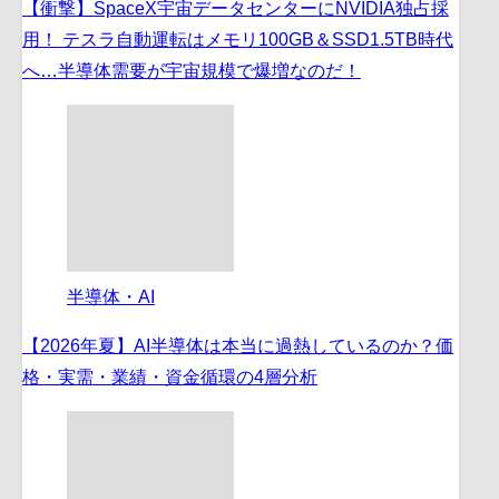
【衝撃】SpaceX宇宙データセンターにNVIDIA独占採
用！ テスラ自動運転はメモリ100GB＆SSD1.5TB時代
へ…半導体需要が宇宙規模で爆増なのだ！
半導体・AI
【2026年夏】AI半導体は本当に過熱しているのか？価
格・実需・業績・資金循環の4層分析