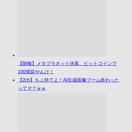
【朗報】メタプラネット決算、ビットコインで
100億益やんけ！
【2ch】ちょ待てよ！AI生成画像ブーム終わった
ってマ？ｗｗ