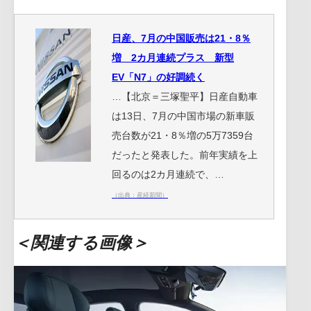
日産、7月の中国販売は21・8％
増 2カ月連続プラス 新型
EV「N7」の好調続く
…【北京＝三塚聖平】日産自動車
は13日、7月の中国市場の新車販
売台数が21・8％増の5万7359台
だったと発表した。前年実績を上
回るのは2カ月連続で、…
（出典：産経新聞）
＜関連する画像＞