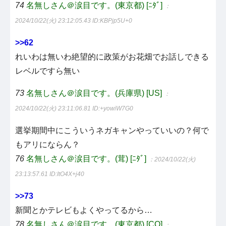
74
名無しさん＠涙目です。(東京都) [ﾆﾀﾞ]
：
2024/10/22(火) 23:12:05.43
ID:KBPjp5U+0
>>62
れいわは無いわ絶望的に政策がお花畑でお話しできる
レベルですら無い
73
名無しさん＠涙目です。(兵庫県) [US]
：
2024/10/22(火) 23:11:06.81
ID:+yowiW7G0
選挙期間中にこういうネガキャンやっていいの？何で
もアリにならん？
76
名無しさん＠涙目です。(茸) [ﾆﾀﾞ]
：2024/10/22(火)
23:13:57.61
ID:ItO4X+j40
>>73
新聞とかテレビもよくやってるから…
78
名無しさん＠涙目です。(東京都) [CO]
：