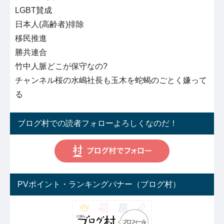
LGBT賛成
日本人(高齢者)排除
移民推進
勝共連合
竹中人脈どこが保守なの?
チャンネル桜の水嶋社長も玉木を蛇蝎のごとく嫌って
る
ブログ村での読者フォローよろしくなのだ！
PVポイント・ランキングバナー（ブログ村）