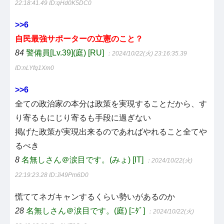
22:18:41.49
ID:qHd0K5DC0
>>6
自民最強サポーターの立憲のこと？
84
警備員[Lv.39](庭) [RU]
：2024/10/22(火) 23:16:35.39
ID:nLYfq1Xm0
>>6
全ての政治家の本分は政策を実現することだから、す
り寄るもにじり寄るも手段に過ぎない
掲げた政策が実現出来るのであればやれること全てや
るべき
8
名無しさん＠涙目です。(みょ) [IT]
：2024/10/22(火)
22:19:23.28
ID:Ji49Pm6D0
慌ててネガキャンするくらい勢いがあるのか
28
名無しさん＠涙目です。(庭) [ﾆﾀﾞ]
：2024/10/22(火)