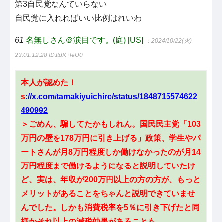
第3自民党なんていらない
自民党に入れればいい比例はれいわ
61
名無しさん＠涙目です。(庭) [US]
：2024/10/22(火)
23:01:12.28
ID:ttdK+leU0
本人が認めた！
s
://x.com/tamakiyuichiro/status/1848715574622
490992
＞ごめん、騙してたかもしれん。国民民主党「103
万円の壁を178万円に引き上げる」政策、学生やパ
ートさんが月8万円程度しか働けなかったのが月14
万円程度まで働けるようになると説明していたけ
ど、実は、年収が200万円以上の方の方が、もっと
メリットがあることをちゃんと説明できていませ
んでした。しかも消費税率を5％に引き下げたと同
様かそれ以上の減税効果があることも。