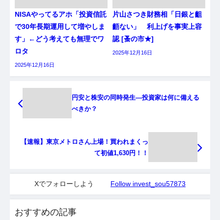
NISAやってるアホ「投資信託
片山さつき財務相「日銀と齟
で30年長期運用して増やしま
齬ない」 利上げを事実上容
す」←どう考えても無理でワ
認 [蚤の市★]
ロタ
2025年12月16日
2025年12月16日
円安と株安の同時発生—投資家は何に備える
べきか？
【速報】東京メトロさん上場！買われまくっ
て初値1,630円！！
Xでフォローしよう
Follow invest_sou57873
おすすめの記事