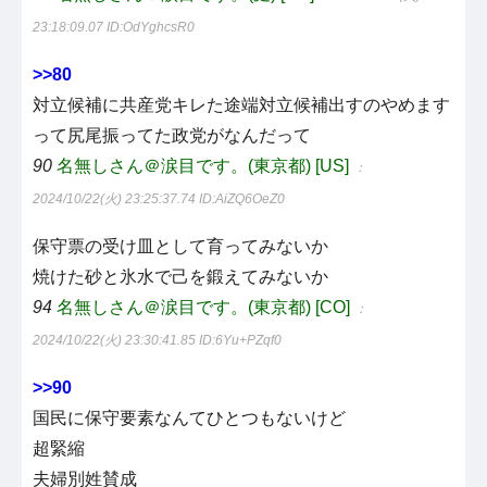
23:18:09.07
ID:OdYghcsR0
>>80
対立候補に共産党キレた途端対立候補出すのやめます
って尻尾振ってた政党がなんだって
90
名無しさん＠涙目です。(東京都) [US]
：
2024/10/22(火) 23:25:37.74
ID:AiZQ6OeZ0
保守票の受け皿として育ってみないか
焼けた砂と氷水で己を鍛えてみないか
94
名無しさん＠涙目です。(東京都) [CO]
：
2024/10/22(火) 23:30:41.85
ID:6Yu+PZqf0
>>90
国民に保守要素なんてひとつもないけど
超緊縮
夫婦別姓賛成