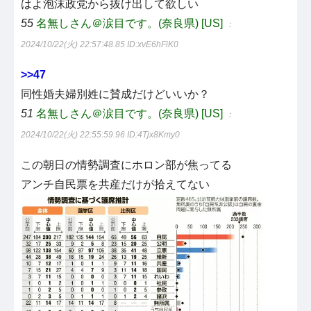
はよ泡沫政党から抜け出して欲しい
55
名無しさん＠涙目です。(奈良県) [US]
：
2024/10/22(火) 22:57:48.85
ID:xvE6hFiK0
>>47
同性婚夫婦別姓に賛成だけどいいか？
51
名無しさん＠涙目です。(奈良県) [US]
：
2024/10/22(火) 22:55:59.96
ID:4Tjx8Kmy0
この朝日の情勢調査にホロン部が焦ってる
アンチ自民票を共産だけが拾えてない