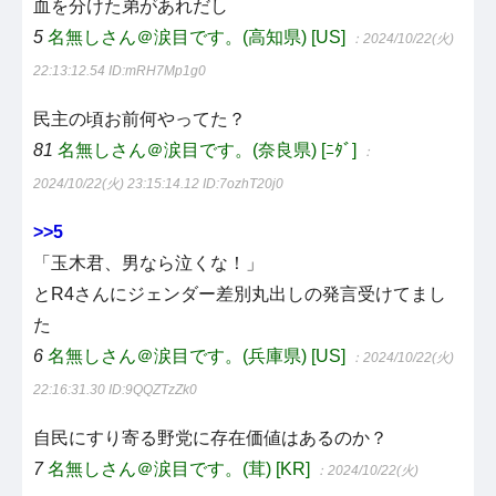
血を分けた弟があれだし
5
名無しさん＠涙目です。(高知県) [US]
：2024/10/22(火)
22:13:12.54
ID:mRH7Mp1g0
民主の頃お前何やってた？
81
名無しさん＠涙目です。(奈良県) [ﾆﾀﾞ]
：
2024/10/22(火) 23:15:14.12
ID:7ozhT20j0
>>5
「玉木君、男なら泣くな！」
とR4さんにジェンダー差別丸出しの発言受けてまし
た
6
名無しさん＠涙目です。(兵庫県) [US]
：2024/10/22(火)
22:16:31.30
ID:9QQZTzZk0
自民にすり寄る野党に存在価値はあるのか？
7
名無しさん＠涙目です。(茸) [KR]
：2024/10/22(火)