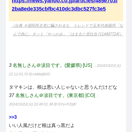
https://news.yahoo.co.jp/articles/485e703f
2ba8ede335cbfbc410dc3dbc527fc3e5
（出典 ＃国民民主党に騙されるな トレンドで玉木代表困惑「な
んで急に」ネット「やっかみ」「はまると泥仕合 [114497724]）
3
名無しさん＠涙目です。(愛媛県) [US]
：2024/10/22(火)
22:12:03.70
ID:iAM/qBlX0
タマキンは、根は悪い人じゃないと思うんだけどな
37
名無しさん＠涙目です。(東京都) [CO]
：
2024/10/22(火) 22:48:01.38
ID:6Yu+PZqf0
>>3
いい人風だけど根は真っ黒だよ