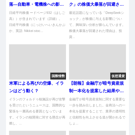
落—自動車・電機株への影響
ク」の株価大暴落が回避され
分析
た理由 [エリオット★]
日経平均株価 ードページ932（はしご
最近話題になっている「DeepSeekシ
高））が含まれています（詳細）。
ョック」が株価に与える影響につい
日経平均株価（にっけいへいきんかぶ
て、興味深い分析が膨らんでいます。
か、英語: Nikkei stoc...
株価大暴落が回避された理由は、投
資...
国際情勢
仮想通貨
米軍による再びの空爆、イラ
【朗報】金融庁が暗号資産規
ンはどう動く？
制一本化を提案した結果やん
け！
イランのフォルドゥ核施設が再び攻撃
金融庁が暗号資産規制に関する重要な
を受けたというニュースは、国際的な
一歩を踏み出しました。金商法への一
緊張を一層高める要因となっていま
本化を提案することで、業界の透明性
す。イランの核開発に対する懸念が再
と信頼性を向上させる道が開かれるで
燃し、...
しょ...