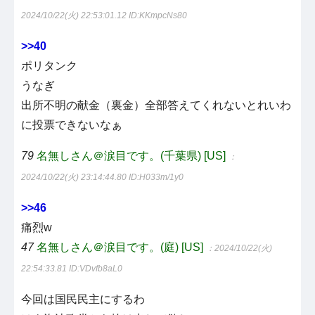
2024/10/22(火) 22:53:01.12
ID:KKmpcNs80
>>40
ポリタンク
うなぎ
出所不明の献金（裏金）全部答えてくれないとれいわ
に投票できないなぁ
79
名無しさん＠涙目です。(千葉県) [US]
：
2024/10/22(火) 23:14:44.80
ID:H033m/1y0
>>46
痛烈w
47
名無しさん＠涙目です。(庭) [US]
：2024/10/22(火)
22:54:33.81
ID:VDvfb8aL0
今回は国民民主にするわ