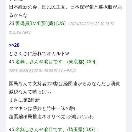
日本維新の会、国民民主党、日本保守党と選択肢があ
るからな
23
警備員[Lv.4][警](庭) [US]
：2024/10/22(火) 22:30:16.79
ID:bH5c7ajk0
>>20
どさくさに紛れてオカルトw
40
名無しさん＠涙目です。(東京都) [CO]
：
2024/10/22(火) 22:51:40.93
ID:6Yu+PZqf0
国民なんて支持者の9割は経団連がらみなんだし消費
減税なんて嘘っぱち
まさに第2維新
タマキンは勝共と竹中一味の駒
超緊縮移民推進ネオリベ党比例はれいわ
46
名無しさん＠涙目です。(埼玉県) [US]
：