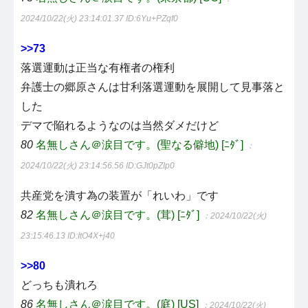
2024/10/22(火) 23:14:01.37
ID:6Yu+PZqf0
>>73
落選運動は正当な有権者の権利
弁護士の郷原さんは甘利落選運動を展開して見事落と
した
デマで陥れるようなのは当然ダメだけど
80
名無しさん＠涙目です。(聖なる僻地) [ﾆﾀﾞ]
：
2024/10/22(火) 23:14:56.56
ID:GJt0pZIp0
共産党を潰す為の装置が「れいわ」です
82
名無しさん＠涙目です。(茸) [ﾆﾀﾞ]
：2024/10/22(火)
23:15:46.13
ID:ItO4X+j40
>>80
どっちも潰れろ
86
名無しさん＠涙目です。(庭) [US]
：2024/10/22(火)