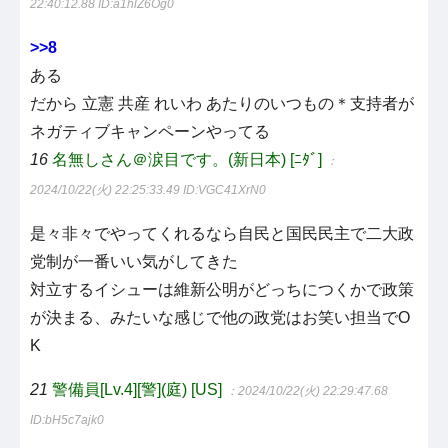
22:40:12.88
ID:a1hlZ6Og0
>>8
ある
だから 立憲 共産 れいわ あたりのいつもの＊支持者が
ネガティブキャンペーンやってる
16
名無しさん＠涙目です。(新日本) [ﾆﾀﾞ]
：
2024/10/22(火) 22:25:33.49
ID:VGC41XrN0
是々非々でやってくれるなら自民と国民民主で二大政
党制が一番いい気がしてきた
対立するイシューは維新公明がどっちにつくかで政策
が決まる、みたいな感じで他の政党はお笑い担当でO
K
21
警備員[Lv.4][警](庭) [US]
：2024/10/22(火) 22:29:47.68
ID:bH5c7ajk0