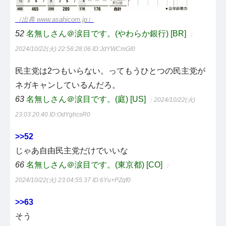
（出典 www.asahicom.jp）
52
名無しさん＠涙目です。(やわらか銀行) [BR]
：
2024/10/22(火) 22:56:28.06
ID:JdYWCmGI0
民主党は2つもいらない。ってもうひとつの民主党が
ネガキャンしているんだろ。
63
名無しさん＠涙目です。(庭) [US]
：2024/10/22(火)
23:03:20.40
ID:OdYghcsR0
>>52
じゃあ自由民主党だけでいいな
66
名無しさん＠涙目です。(東京都) [CO]
：
2024/10/22(火) 23:04:55.37
ID:6Yu+PZqf0
>>63
そう