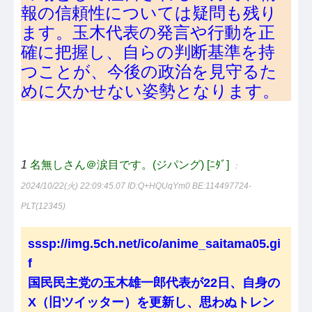
報の信頼性については疑問も残り
ます。玉木代表の発言や行動を正
確に把握し、自らの判断基準を持
つことが、今後の政治を見守るた
めに欠かせない姿勢となります。
1
名無しさん＠涙目です。(ジパング) [ﾆﾀﾞ]
：
2024/10/22(火) 22:09:45.07
ID:Q+HQUqYm0 BE:114497724-
PLT(12345)
sssp://img.5ch.net/ico/anime_saitama05.gi
f
国民民主党の玉木雄一郎代表が22日、自身の
X（旧ツイッター）を更新し、思わぬトレン