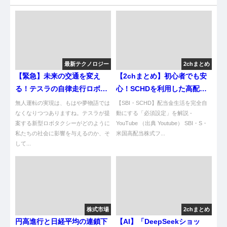
最新テクノロジー
2chまとめ
【緊急】未来の交通を変え
【2chまとめ】初心者でも安
る！テスラの自律走行ロボタ
心！SCHDを利用した高配当
クシー「Cybercab」と
株投資ガイド
無人運転の実現は、もはや夢物語では
【SBI・SCHD】配当金生活を完全自
「Robovan」の全貌
なくなりつつありますね。テスラが提
動にする「必須設定」を解説 -
案する新型ロボタクシーがどのように
YouTube （出典 Youtube） SBI・S・
私たちの社会に影響を与えるのか、そ
米国高配当株式フ...
して...
株式市場
2chまとめ
円高進行と日経平均の連鎖下
【AI】「DeepSeekショッ