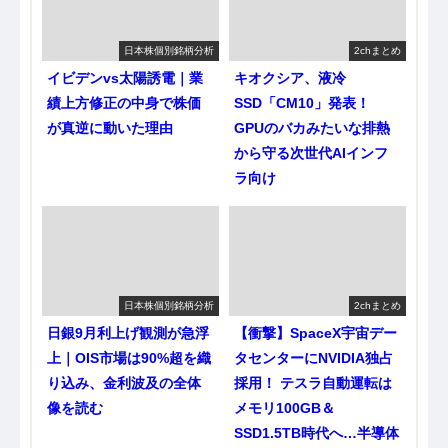
日本株個別銘柄分析
2chまとめ
イビデンvs太陽誘電｜業
キオクシア、液冷
績上方修正の中身で株価
SSD「CM10」発表！
が真逆に動いた理由
GPUのバカみたいな排熱
から守る次世代AIインフ
ラ向け
日本株個別銘柄分析
2chまとめ
日銀9月利上げ観測が急浮
【衝撃】SpaceX宇宙デー
上｜OIS市場は90%超を織
タセンターにNVIDIA独占
り込み、金利波及の全体
採用！ テスラ自動運転は
像を読む
メモリ100GB＆
SSD1.5TB時代へ…半導体