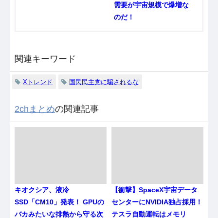
需要が宇宙規模で爆増な
のだ！
関連キーワード
Xトレンド
国民民主党に騙されるな
2chまとめ
の関連記事
キオクシア、液冷
【衝撃】SpaceX宇宙データ
SSD「CM10」発表！ GPUの
センターにNVIDIA独占採用！
バカみたいな排熱から守る次
テスラ自動運転はメモリ