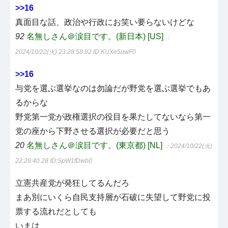
>>16
真面目な話、政治や行政にお笑い要らないけどな
92
名無しさん＠涙目です。(新日本) [US]
：
2024/10/22(火) 23:28:58.92
ID:KUXe5uwF0
>>16
与党を選ぶ選挙なのは勿論だが野党を選ぶ選挙でもあ
るからな
野党第一党が政権選択の役目を果たしてないなら第一
党の座から下野させる選択が必要だと思う
20
名無しさん＠涙目です。(東京都) [NL]
：2024/10/22(火)
22:29:40.28
ID:SpW1fDwb0
立憲共産党が発狂してるんだろ
まあ別にいくら自民支持層が石破に失望して野党に投
票する流れだとしても
いまは