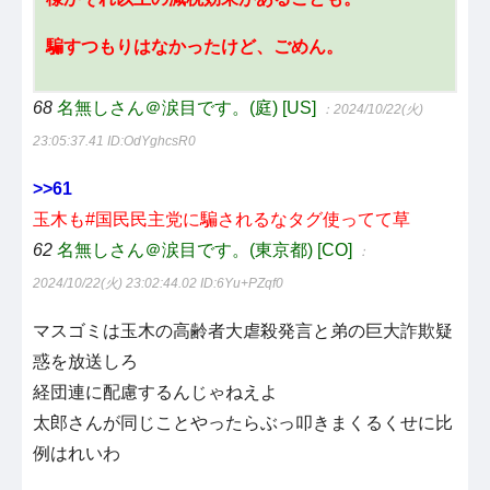
騙すつもりはなかったけど、ごめん。
68
名無しさん＠涙目です。(庭) [US]
：2024/10/22(火)
23:05:37.41
ID:OdYghcsR0
>>61
玉木も#国民民主党に騙されるなタグ使ってて草
62
名無しさん＠涙目です。(東京都) [CO]
：
2024/10/22(火) 23:02:44.02
ID:6Yu+PZqf0
マスゴミは玉木の高齢者大虐殺発言と弟の巨大詐欺疑
惑を放送しろ
経団連に配慮するんじゃねえよ
太郎さんが同じことやったらぶっ叩きまくるくせに比
例はれいわ