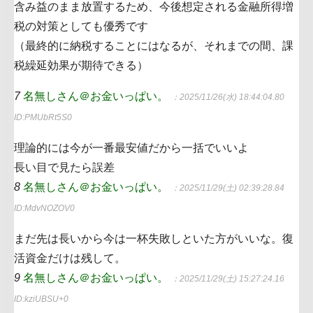
含み益のまま放置するため、今後想定される金融所得増
税の対策としても優秀です
（最終的に納税することにはなるが、それまでの間、課
税繰延効果が期待できる）
7
名無しさん＠お金いっぱい。
：2025/11/26(水) 18:44:04.80
ID:PMUbRt5S0
理論的には今が一番最安値だから一括でいいよ
長い目で見たら誤差
8
名無しさん＠お金いっぱい。
：2025/11/29(土) 02:39:28.84
ID:MdvNOZOV0
まだ先は長いから今は一杯失敗しといた方がいいな。復
活資金だけは残して。
9
名無しさん＠お金いっぱい。
：2025/11/29(土) 15:27:24.16
ID:kziUBSU+0