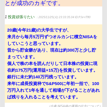
とが成功のカギです。
1
投資頑張りたい
：2025/11/25(火) 23:33:35.04
ID:PJv+/Tfl0
20歳(今年21歳)の大学生ですが、
来月から毎月5万円ずつオルカンに積立NISAを
していこうと思っています。
昔から貯金癖があり、現在は約300万と少し貯
まっています。
個人で株の本を読んだりして日本株の投資に現
在約175万円(運用益+15万)を投資しています。
銀行に未だ約140万円残っています。
来年に成長投資枠でS&P500に年初一括で、100
万円入れて1年を通して相場が下がることがあれ
ば残りを入れることを考えています。
（出典 NISA枠の運用の仕方について）