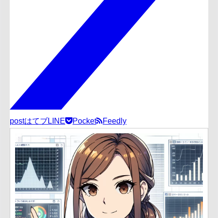
post
はてブ
LINE
Pocket
Feedly