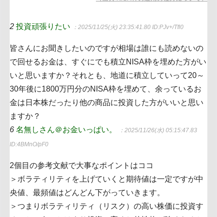
2
投資頑張りたい
：2025/11/25(火) 23:35:41.80
ID:PJv+/Tfl0
皆さんにお聞きしたいのですが相場は誰にも読めないの
で回せるお金は、すぐにでも積立NISA枠を埋めた方がい
いと思いますか？それとも、地道に積立していって20～
30年後に1800万円分のNISA枠を埋めて、余っているお
金は日本株だったり他の商品に投資した方がいいと思い
ますか？
6
名無しさん＠お金いっぱい。
：2025/11/26(水) 05:15:47.83
ID:4BMnO/pF0
2個目の参考文献で大事なポイントはココ
＞ボラティリティを上げていくと期待値は一定ですが中
央値、最頻値はどんどん下がっていきます。
＞つまりボラティリティ（リスク）の高い株価に投資す