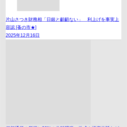
片山さつき財務相「日銀と齟齬ない」 利上げを事実上
容認 [蚤の市★]
2025年12月16日