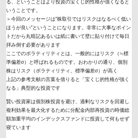
る、ということはより投資の宝くじ的性格が強くなると
いうことです。
＞今回のメッセージは”株取引ではリスクはなるべく低い
ほうが良い”ということになります。非常に大事なポイン
トだから丸暗記あるいは紙に書いて壁に貼り付けて毎日
拝み倒す必要があります
ここでのボラティリティとは、一般的にはリスク（≒標
準偏差σ）と呼ばれるものです。おわかりの通り、個別
株はリスク（ボラティリティ、標準偏差σ）が高く
上記の参考文献の言葉を借りると「宝くじ的性格が強く
なる」典型的な投資です
賢い投資家は個別株投資を避け、過剰なリスクを回避し
複利効果を最大化するために分配金内部再投資の時価総
額加重平均のインデックスファンドに投資して何もせず
寝ています