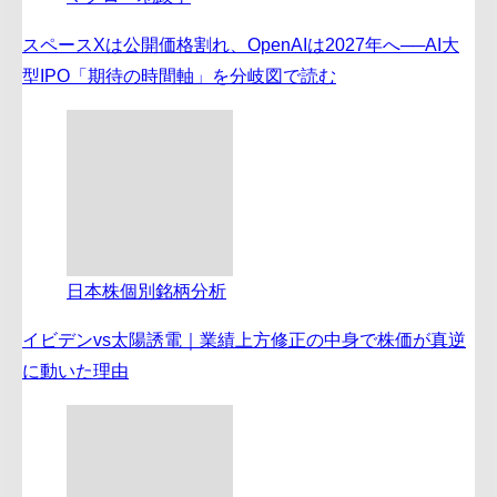
スペースXは公開価格割れ、OpenAIは2027年へ──AI大
型IPO「期待の時間軸」を分岐図で読む
日本株個別銘柄分析
イビデンvs太陽誘電｜業績上方修正の中身で株価が真逆
に動いた理由