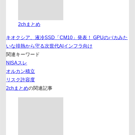
2chまとめ
キオクシア、液冷SSD「CM10」発表！ GPUのバカみた
いな排熱から守る次世代AIインフラ向け
関連キーワード
NISAスレ
オルカン積立
リスク許容度
2chまとめ
の関連記事