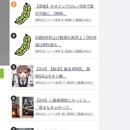
【危険】キオクシアがレバ5倍で取
引可能に…DMM...
2件のビュー
|
8月 4, 2026 に投稿された
日銀9月利上げ観測が急浮上｜OIS市
場は90%超を...
2件のビュー
|
8月 6, 2026 に投稿された
【2ch】【経済】森永卓郎氏、新
NISAは今すぐ解...
1件のビュー
|
12月 7, 2024 に投稿された
【2ch】ソ連崩壊前にそっくり…
「呑まなきゃやって...
1件のビュー
|
1月 18, 2025 に投稿された