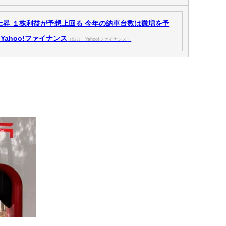
昇 １株利益が予想上回る 今年の納車台数は微増を予
Yahoo!ファイナンス
（出典：Yahoo!ファイナンス）