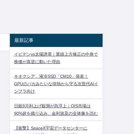
最新記事
イビデンvs太陽誘電｜業績上方修正の中身で
株価が真逆に動いた理由
キオクシア、液冷SSD「CM10」発表！
GPUのバカみたいな排熱から守る次世代AIイ
ンフラ向け
日銀9月利上げ観測が急浮上｜OIS市場は
90%超を織り込み、金利波及の全体像を読む
【衝撃】SpaceX宇宙データセンターに