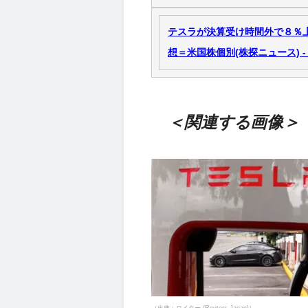
テスラが決算受け時間外で８％上
想＝米国株個別(株探ニュース) - 
＜関連する画像＞
（出典：ロイター (Reuters Japan)）