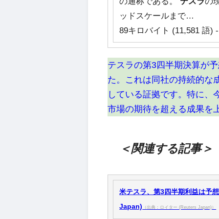
の通称である。
テスラ
の
ッドスケールまで…
89キロバイト (11,581 語) -
テスラの第3四半期決算が
た。これは同社の持続的な
している証拠です。特に、
市場の期待を超える成果を
＜関連する記事＞
米テスラ、第3四半期利益は予想上回
Japan)
（出典：ロイター (Reuters Japan)）