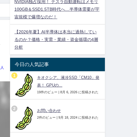
NVIDIA独占採用！ テスラ自動運転はメモリ
100GB＆SSD1.5TB時代へ…半導体需要が宇
宙規模で爆増なのだ！
【2026年夏】AI半導体は本当に過熱してい
るのか？価格・実需・業績・資金循環の4層
台
分析
今日の人気記事
理人
キオクシア、液冷SSD「CM10」発
表！ GPUの...
19件のビュー
|
8月 6, 2026 に投稿された
お問い合わせ
2件のビュー
|
9月 18, 2024 に投稿された