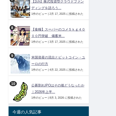
【2ch】株式投資型クラウドファン
ディングを語ろう...
1件のビュー
|
2月 17, 2025 に投稿された
【食糧】スーパーのコメ５ｋｇ４０
００円突破 備蓄米...
1件のビュー
|
3月 17, 2025 に投稿された
米国資産の流出とビットコイン・ユ
ーロの行方
1件のビュー
|
4月 22, 2025 に投稿された
公募割れIPOはその後どうなったか
｜2026年上半...
1件のビュー
|
8月 3, 2026 に投稿された
今週の人気記事