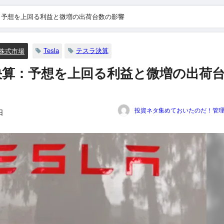
：予想を上回る利益と微増の出荷台数の影響
Tesla
テスラ決算
株式市場
決算：予想を上回る利益と微増の出荷
投資ネタ集めておいたのだ！管
日