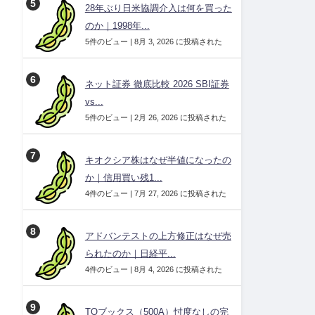
28年ぶり日米協調介入は何を買った
のか｜1998年...
5件のビュー
|
8月 3, 2026 に投稿された
ネット証券 徹底比較 2026 SBI証券
vs...
5件のビュー
|
2月 26, 2026 に投稿された
キオクシア株はなぜ半値になったの
か｜信用買い残1...
4件のビュー
|
7月 27, 2026 に投稿された
アドバンテストの上方修正はなぜ売
られたのか｜日経平...
4件のビュー
|
8月 4, 2026 に投稿された
TOブックス（500A）忖度なしの完