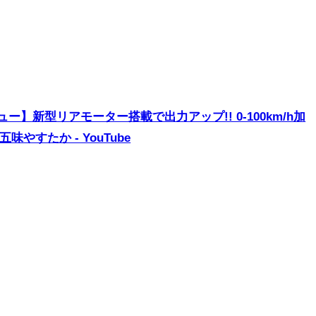
ー】新型リアモーター搭載で出力アップ!! 0-100km/h加
th 五味やすたか - YouTube