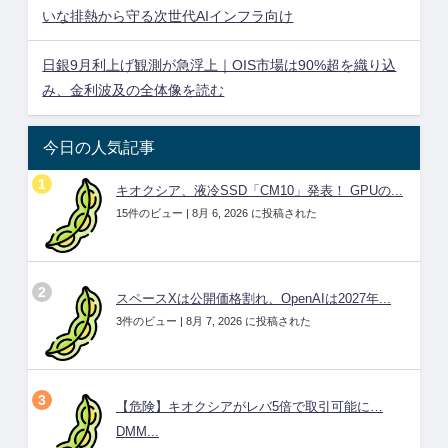
いな排熱から守る次世代AIインフラ向け
日銀9月利上げ観測が急浮上｜OIS市場は90%超を織り込
み、金利波及の全体像を読む
今日の人気記事
キオクシア、液冷SSD「CM10」発表！ GPUの...
15件のビュー
|
8月 6, 2026 に投稿された
スペースXは公開価格割れ、OpenAIは2027年...
3件のビュー
|
8月 7, 2026 に投稿された
【危険】キオクシアがレバ5倍で取引可能に…
DMM...