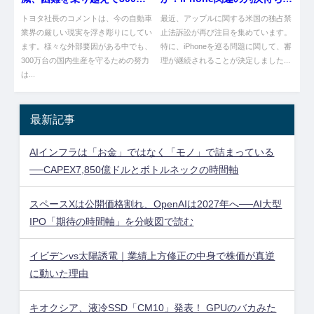
台生産を維持するらしいで！
んけ！
トヨタ社長のコメントは、今の自動車
最近、アップルに関する米国の独占禁
業界の厳しい現実を浮き彫りにしてい
止法訴訟が再び注目を集めています。
ます。様々な外部要因がある中でも、
特に、iPhoneを巡る問題に関して、審
300万台の国内生産を守るための努力
理が継続されることが決定しました...
は...
最新記事
AIインフラは「お金」ではなく「モノ」で詰まっている
──CAPEX7,850億ドルとボトルネックの時間軸
スペースXは公開価格割れ、OpenAIは2027年へ──AI大型
IPO「期待の時間軸」を分岐図で読む
イビデンvs太陽誘電｜業績上方修正の中身で株価が真逆
に動いた理由
キオクシア、液冷SSD「CM10」発表！ GPUのバカみた