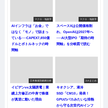
マクロ・地政学
マクロ・地政学
AIインフラは「お金」で
スペースXは公開価格割
はなく「モノ」で詰まっ
れ、OpenAIは2027年へ
ている──CAPEX7,850億
──AI大型IPO「期待の時
ドルとボトルネックの時
間軸」を分岐図で読む
間軸
日本株個別銘柄分析
2chまとめ
イビデンvs太陽誘電｜業
キオクシア、液冷
績上方修正の中身で株価
SSD「CM10」発表！
が真逆に動いた理由
GPUのバカみたいな排熱
から守る次世代AIインフ