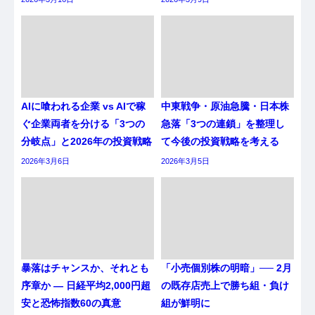
AIに喰われる企業 vs AIで稼
中東戦争・原油急騰・日本株
ぐ企業両者を分ける「3つの
急落「3つの連鎖」を整理し
分岐点」と2026年の投資戦略
て今後の投資戦略を考える
2026年3月6日
2026年3月5日
暴落はチャンスか、それとも
「小売個別株の明暗」── 2月
序章か ― 日経平均2,000円超
の既存店売上で勝ち組・負け
安と恐怖指数60の真意
組が鮮明に