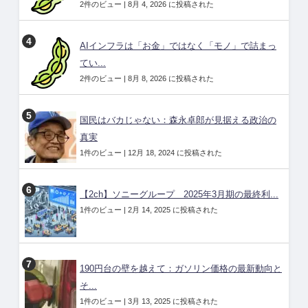
2件のビュー
|
8月 4, 2026 に投稿された
AIインフラは「お金」ではなく「モノ」で詰まっ
てい...
2件のビュー
|
8月 8, 2026 に投稿された
国民はバカじゃない：森永卓郎が見据える政治の
真実
1件のビュー
|
12月 18, 2024 に投稿された
【2ch】ソニーグループ 2025年3月期の最終利...
1件のビュー
|
2月 14, 2025 に投稿された
190円台の壁を越えて：ガソリン価格の最新動向と
そ...
1件のビュー
|
3月 13, 2025 に投稿された