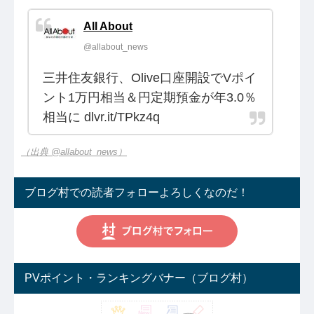
All About
@allabout_news
三井住友銀行、Olive口座開設でVポイ
ント1万円相当＆円定期預金が年3.0％
相当に dlvr.it/TPkz4q
（出典 @allabout_news）
ブログ村での読者フォローよろしくなのだ！
PVポイント・ランキングバナー（ブログ村）