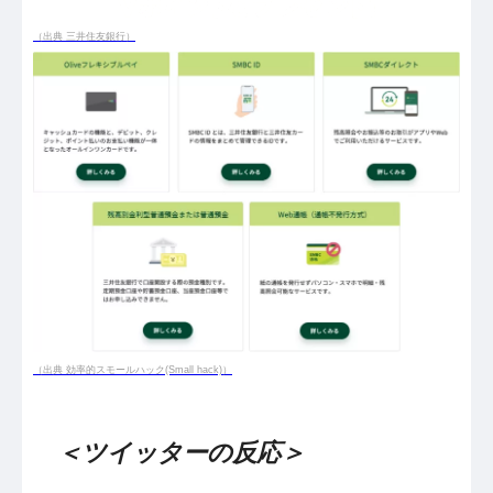
（出典 三井住友銀行）
（出典 効率的スモールハック(Small hack)）
＜ツイッターの反応＞