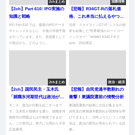
2chまとめ
国際情勢
【2ch】Part 610: IPO実施の
【悲報】R34GT-Rの落札価
知識と戦略
格、これ本当に払えるやつお
るんか？ｗ
IPO Part 610 では、最新のIPOデータ
日産・スカイラインGT-R “ニスモの技
やトレンドをもとに、今後の市場予測
術を結集した"世界最強のロードゴー
を行っています。また、投資家として
イングカー"「NISMO R34GT-R Z-
の視点から、どのように...
tune」20台限定...
2chまとめ
政治・経済
【2ch】国民民主・玉木氏
【悲報】自民党過半数割れの
「就職氷河期世代は政治が作
衝撃！衆議院選前の情勢分析
った、政治が責任を取るべ
今こそ、政治が行動を起こすべきで
衆議院選挙の結果に注目が集まる中、
き」不本意に非正規雇用で働
す。玉木氏が指摘する通り、就職氷河
自民党の単独過半数割れが現実味を帯
期世代の問題はもはや無視できませ
びてきました。15年ぶりというこの状
く人が50万人 ★2 [お断り★]
ん。この世代は、努力にも関わらず非
況は、政治の変化が求められている証
正規雇用...
拠...