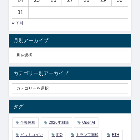
24
25
26
27
28
29
30
31
« 7月
月別アーカイブ
カテゴリー別アーカイブ
タグ
半導体株
2026年相場
OpenAI
ビットコイン
IPO
トランプ関税
ETH