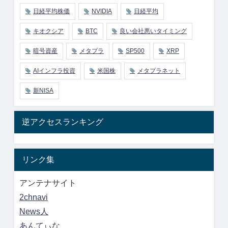
日経平均株価
NVIDIA
日経平均
キオクシア
BTC
良い会社悪いタイミング
暗号資産
メタプラ
SP500
XRP
AIインフラ投資
米国株
メタプラネット
新NISA
逆アクセスランキング
リンク集
アンテナサイト
2chnavi
News人
あんてぃな