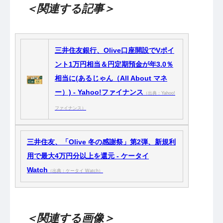
＜関連する記事＞
三井住友銀行、Olive口座開設でVポイ
ント1万円相当＆円定期預金が年3.0％
相当に(あるじゃん（All About マネ
ー）) - Yahoo!ファイナンス
（出典：Yahoo!
ファイナンス）
三井住友、「Olive 冬の感謝祭」第2弾、新規利
用で最大4万円分以上を還元 - ケータイ
Watch
（出典：ケータイ Watch）
＜関連する画像＞