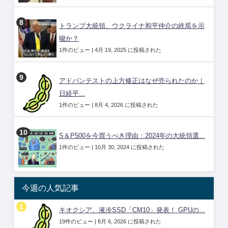
トランプ大統領、ウクライナ和平仲介の終焉を示
唆か？
1件のビュー
|
4月 19, 2025 に投稿された
アドバンテストの上方修正はなぜ売られたのか｜
日経平...
1件のビュー
|
8月 4, 2026 に投稿された
S＆P500を今買うべき理由：2024年の大統領選...
1件のビュー
|
10月 30, 2024 に投稿された
今週の人気記事
キオクシア、液冷SSD「CM10」発表！ GPUの...
19件のビュー
|
8月 6, 2026 に投稿された