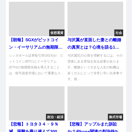
仮想通貨
社会
【朗報】SGXがビットコイ
与沢翼が直面した妻との離婚
ン・イーサリアムの無期限先
の真実とは？心境を語る1時
物始めるで！これヤバない？
間超動画の内容解析
シンガポール証券取引所(SGX)が、ビ
与沢翼氏の心境を理解するには、その
ットコイン(BTC)とイーサリアム
背後にある苦悩を知る必要がありま
(ETH)の無期限先物を導入すること
す。離婚という大きな人生の転機は、
は、暗号資産市場において重要なス...
多くの人にとって非常に辛い出来事で
す。彼...
政治・経済
株式市場
【悲報】トヨタ３４・９％
【悲報】アップルまた訴訟
減、困難を乗り越えて300万
か？iPhone関連の判決待ちや