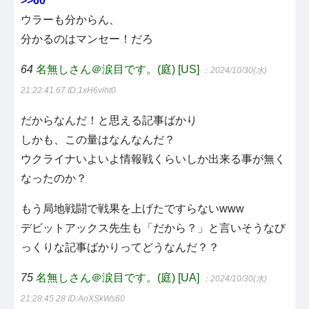
>>60
ウラーも分からん、
分かるのはマンセー！だろ
64
名無しさん＠涙目です。(庭) [US]
：2024/10/30(水)
21:22:41.67
ID:1xH6viht0
だからなんだ！と思える記事ばかり
しかも、この量はなんなんだ？
ウクライナいよいよ情報戦くらいしか出来る事が無く
なったのか？
もう局地戦闘で戦果を上げたですらないwww
デビットアックス先生も「だから？」と言いそうなび
っくりな記事ばかりってどうなんだ？？
75
名無しさん＠涙目です。(庭) [UA]
：2024/10/30(水)
21:28:45.28
ID:AoXSkWs60