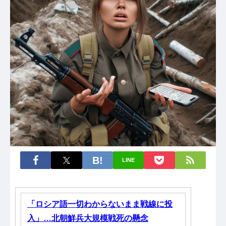
LINE
「ロシア語一切わからないまま戦線に投
入」…北朝鮮兵大規模戦死の懸念