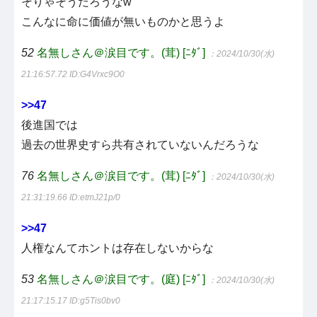
そりゃそうだろうなw
こんなに命に価値が無いものかと思うよ
52
名無しさん＠涙目です。(茸) [ﾆﾀﾞ]
：2024/10/30(水)
21:16:57.72
ID:G4Vrxc9O0
>>47
後進国では
過去の世界史すら共有されていないんだろうな
76
名無しさん＠涙目です。(茸) [ﾆﾀﾞ]
：2024/10/30(水)
21:31:19.66
ID:etmJ21p/0
>>47
人権なんてホントは存在しないからな
53
名無しさん＠涙目です。(庭) [ﾆﾀﾞ]
：2024/10/30(水)
21:17:15.17
ID:g5Tis0bv0