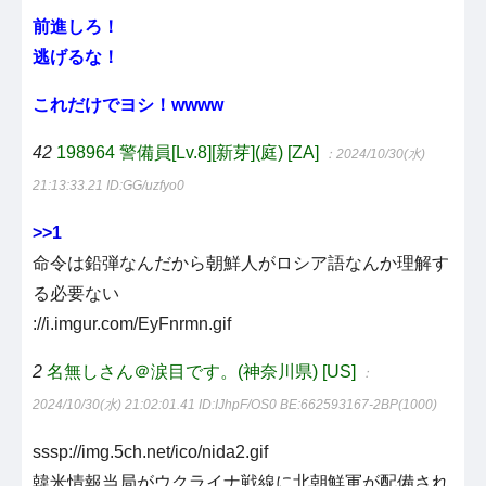
前進しろ！
逃げるな！
これだけでヨシ！wwww
42
198964 警備員[Lv.8][新芽](庭) [ZA]
：2024/10/30(水)
21:13:33.21
ID:GG/uzfyo0
>>1
命令は鉛弾なんだから朝鮮人がロシア語なんか理解す
る必要ない
://i.imgur.com/EyFnrmn.gif
2
名無しさん＠涙目です。(神奈川県) [US]
：
2024/10/30(水) 21:02:01.41
ID:IJhpF/OS0 BE:662593167-2BP(1000)
sssp://img.5ch.net/ico/nida2.gif
韓米情報当局がウクライナ戦線に北朝鮮軍が配備され