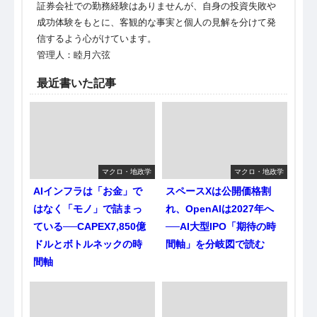
証券会社での勤務経験はありませんが、自身の投資失敗や
成功体験をもとに、客観的な事実と個人の見解を分けて発
信するよう心がけています。
管理人：睦月六弦
最近書いた記事
マクロ・地政学
マクロ・地政学
AIインフラは「お金」で
スペースXは公開価格割
はなく「モノ」で詰まっ
れ、OpenAIは2027年へ
ている──CAPEX7,850億
──AI大型IPO「期待の時
ドルとボトルネックの時
間軸」を分岐図で読む
間軸