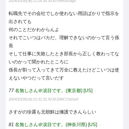
2024/10/30(水) 21:24:30.39
ID:Fom5aYag0
転職先でその会社でしか使わない用語ばかりで指示を
出されても
何のことだかわからんよ
それでこいつはバカだ、理解できないのかって言う係
長
そして仕事に失敗したとき部長から正しく教わってな
いのかって聞かれたところに
係長が割って入ってきて万全に教えたけどこいつは使
えないやつだって言いだす
77
名無しさん＠涙目です。(東京都) [US]
：
2024/10/30(水) 21:31:31.00
ID:DWCCN2vu0
さすがの珍露も北朝鮮は擁護できんらしい
81
名無しさん＠涙目です。(神奈川県) [US]
：