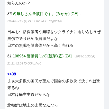
知らんのか？
36
名無しさん＠涙目です。(みかか) [GE]
：
2024/10/30(水) 21:11:02.94
ID:7idg0rUy0
日本も生活保護者や無職をウクライナに送り込もうぜ
無償で送り込める資源だよな
日本の無職を健康体だから高く売れる
61
198964 警備員[Lv.8][新芽](庭) [ZA]
：2024/10/30(水)
21:21:42.64
ID:GG/uzfyo0
>>39
まぁ大多数の国民が望んで国会の多数決で決まれば出
来るね
日本は民主主義だからな
北朝鮮は地上の楽園なんだろ