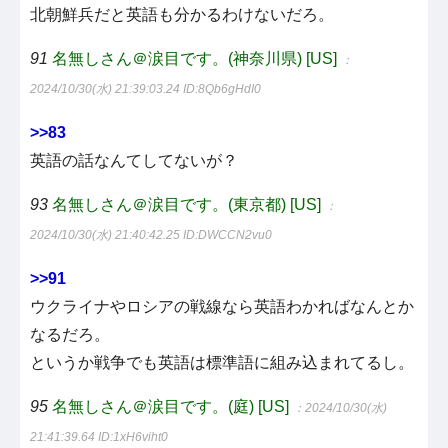
北朝鮮兵だと英語も分かるわけないだろ。
91
名無しさん＠涙目です。(神奈川県) [US]
：
2024/10/30(水) 21:39:03.24
ID:8Qb6gHdI0
>>83
英語の話なんてしてないが？
93
名無しさん＠涙目です。(東京都) [US]
：
2024/10/30(水) 21:40:42.25
ID:DWCCN2vu0
>>91
ウクライナやロシアの戦線なら英語わかればなんとか
なるだろ。
というか戦争でも英語は標準語に組み込まれてるし。
95
名無しさん＠涙目です。(庭) [US]
：2024/10/30(水)
21:41:39.64
ID:1xH6viht0