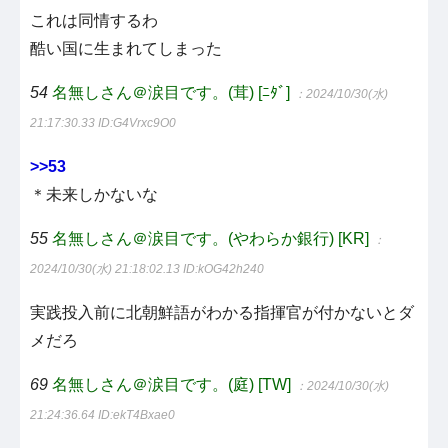
これは同情するわ
酷い国に生まれてしまった
54
名無しさん＠涙目です。(茸) [ﾆﾀﾞ]
：2024/10/30(水)
21:17:30.33
ID:G4Vrxc9O0
>>53
＊未来しかないな
55
名無しさん＠涙目です。(やわらか銀行) [KR]
：
2024/10/30(水) 21:18:02.13
ID:kOG42h240
実践投入前に北朝鮮語がわかる指揮官が付かないとダ
メだろ
69
名無しさん＠涙目です。(庭) [TW]
：2024/10/30(水)
21:24:36.64
ID:ekT4Bxae0