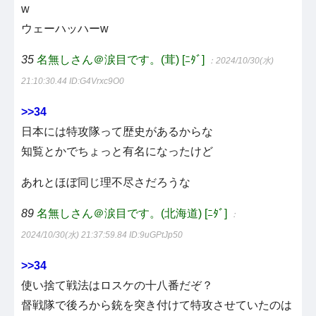
w
ウェーハッハーw
35
名無しさん＠涙目です。(茸) [ﾆﾀﾞ]
：2024/10/30(水)
21:10:30.44
ID:G4Vrxc9O0
>>34
日本には特攻隊って歴史があるからな
知覧とかでちょっと有名になったけど
あれとほぼ同じ理不尽さだろうな
89
名無しさん＠涙目です。(北海道) [ﾆﾀﾞ]
：
2024/10/30(水) 21:37:59.84
ID:9uGPtJp50
>>34
使い捨て戦法はロスケの十八番だぞ？
督戦隊で後ろから銃を突き付けて特攻させていたのは