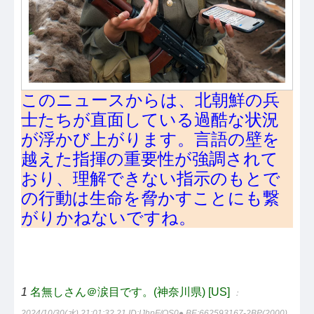
このニュースからは、北朝鮮の兵
士たちが直面している過酷な状況
が浮かび上がります。言語の壁を
越えた指揮の重要性が強調されて
おり、理解できない指示のもとで
の行動は生命を脅かすことにも繋
がりかねないですね。
1
名無しさん＠涙目です。(神奈川県) [US]
：
2024/10/30(水) 21:01:32.21
ID:IJhpF/OS0● BE:662593167-2BP(2000)