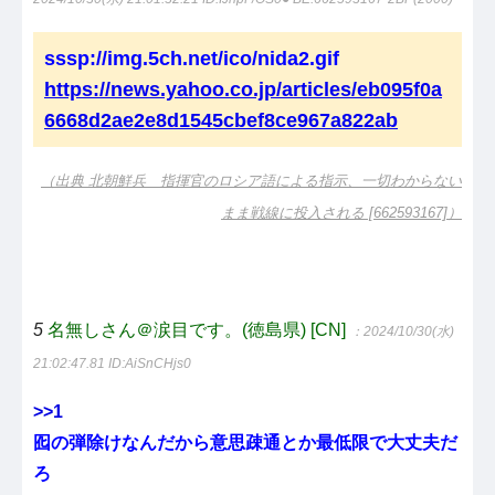
sssp://img.5ch.net/ico/nida2.gif
https://news.yahoo.co.jp/articles/eb095f0a
6668d2ae2e8d1545cbef8ce967a822ab
（出典 北朝鮮兵 指揮官のロシア語による指示、一切わからない
まま戦線に投入される [662593167]）
5
名無しさん＠涙目です。(徳島県) [CN]
：2024/10/30(水)
21:02:47.81
ID:AiSnCHjs0
>>1
囮の弾除けなんだから意思疎通とか最低限で大丈夫だ
ろ