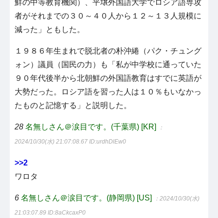
鮮の中等教育機関）、平壌外国語大学でロシア語専攻
者がそれまでの３０～４０人から１２～１３人規模に
減った」ともした。
１９８６年生まれで脱北者の朴沖綣（パク・チュング
ォン）議員（国民の力）も「私が中学校に通っていた
９０年代後半から北朝鮮の外国語教育はすでに英語が
大勢だった。ロシア語を習った人は１０％もいなかっ
たものと記憶する」と説明した。
28
名無しさん＠涙目です。(千葉県) [KR]
：
2024/10/30(水) 21:07:08.67
ID:urdhDlEw0
>>2
ワロタ
6
名無しさん＠涙目です。(静岡県) [US]
：2024/10/30(水)
21:03:07.89
ID:8aCkcaxP0