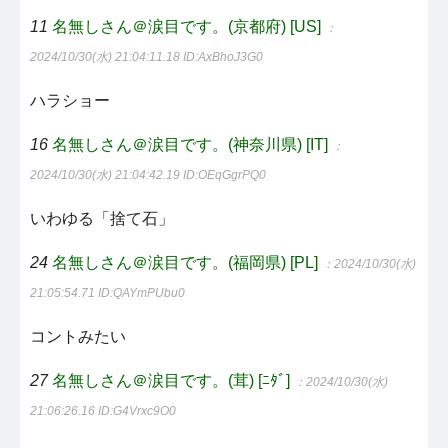
11
名無しさん＠涙目です。(京都府) [US]
：
2024/10/30(水) 21:04:11.18
ID:AxBhoJ3G0
ハラショー
16
名無しさん＠涙目です。(神奈川県) [IT]
：
2024/10/30(水) 21:04:42.19
ID:OEqGgrPQ0
いわゆる「捨て石」
24
名無しさん＠涙目です。(福岡県) [PL]
：2024/10/30(水)
21:05:54.71
ID:QAYmPUbu0
コントみたい
27
名無しさん＠涙目です。(茸) [ﾆﾀﾞ]
：2024/10/30(水)
21:06:26.16
ID:G4Vrxc9O0