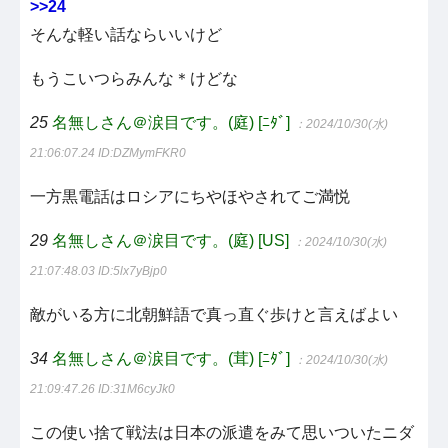
>>24
そんな軽い話ならいいけど
もうこいつらみんな＊けどな
25
名無しさん＠涙目です。(庭) [ﾆﾀﾞ]
：2024/10/30(水)
21:06:07.24
ID:DZMymFKR0
一方黒電話はロシアにちやほやされてご満悦
29
名無しさん＠涙目です。(庭) [US]
：2024/10/30(水)
21:07:48.03
ID:5lx7yBjp0
敵がいる方に北朝鮮語で真っ直ぐ歩けと言えばよい
34
名無しさん＠涙目です。(茸) [ﾆﾀﾞ]
：2024/10/30(水)
21:09:47.26
ID:31M6cyJk0
この使い捨て戦法は日本の派遣をみて思いついたニダ