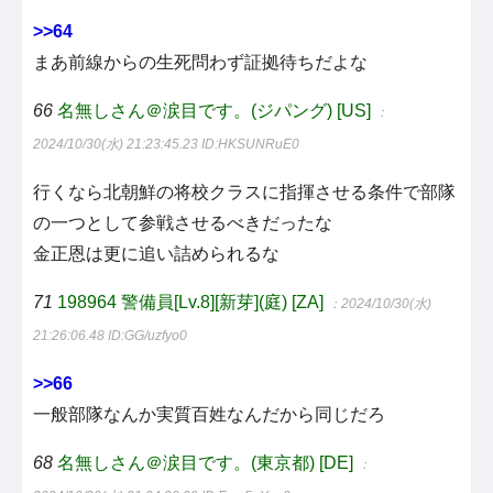
>>64
まあ前線からの生死問わず証拠待ちだよな
66
名無しさん＠涙目です。(ジパング) [US]
：
2024/10/30(水) 21:23:45.23
ID:HKSUNRuE0
行くなら北朝鮮の将校クラスに指揮させる条件で部隊
の一つとして参戦させるべきだったな
金正恩は更に追い詰められるな
71
198964 警備員[Lv.8][新芽](庭) [ZA]
：2024/10/30(水)
21:26:06.48
ID:GG/uzfyo0
>>66
一般部隊なんか実質百姓なんだから同じだろ
68
名無しさん＠涙目です。(東京都) [DE]
：