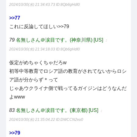
2024/10/30(水) 21:34:43.73
ID:8Qb6gHdI0
>>77
これに反論してほしい>>79
79
名無しさん＠涙目です。(神奈川県) [US]
：
2024/10/30(水) 21:34:18.03
ID:8Qb6gHdI0
仮定がめちゃくちゃだろw
初等中等教育でロシア語の教育がされてないからロシ
ア語が分からず＊って
じゃあウクライナ側で戦ってるガイジンはどうなんだ
よwww
83
名無しさん＠涙目です。(東京都) [US]
：
2024/10/30(水) 21:35:04.22
ID:DWCCN2vu0
>>79