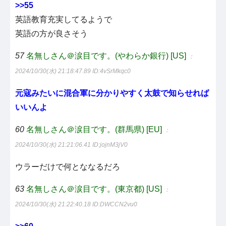
>>55
英語教育充実してるようで
英語の方が良さそう
57
名無しさん＠涙目です。(やわらか銀行) [US]
：
2024/10/30(水) 21:18:47.89
ID:4vSrMkqc0
元寇みたいに混合軍に分かりやすく太鼓で知らせれば
いいんよ
60
名無しさん＠涙目です。(群馬県) [EU]
：
2024/10/30(水) 21:21:06.41
ID:jojnM3jV0
ウラーだけで何とななるだろ
63
名無しさん＠涙目です。(東京都) [US]
：
2024/10/30(水) 21:22:40.18
ID:DWCCN2vu0