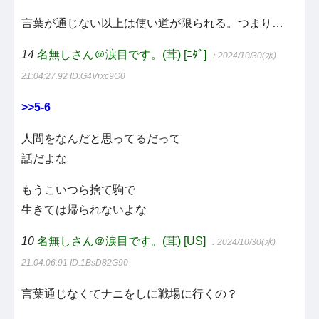
言葉が通じない以上は使い道が限られる。つまり…
14
名無しさん＠涙目です。(茸) [ﾆﾀﾞ]
：2024/10/30(水)
21:04:27.92
ID:G4Vrxc9O0
>>5-6
人間をなんだと思ってるだって
話だよな
もうこいつら捨て駒で
生きては帰られないよな
10
名無しさん＠涙目です。(茸) [US]
：2024/10/30(水)
21:04:06.91
ID:1BsD82G90
言葉通じなくてナニをしに戦場に行くの？