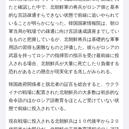
たと確認した中で、北朝鮮軍の将兵がロシア側と基本
的な言語疎通すらできない状態で前線に追いやられて
いることが明らかになった。韓国国家情報院は、朝ロ
軍当局が戦場での疎通に向け言語速成講座までしてい
るものと把握しているが、北朝鮮将兵は基礎的な軍事
用語の習得も困難なものと評価した。彼らがロシアの
武器を持ってロシアの指揮官の指示を受け最前線に投
入される場合、北朝鮮兵が大量に死亡したり負傷する
恐れがあるとの懸念が現実化する兆しがみられる。
韓国政府関係者と脱北者の証言を総合すると、ウクラ
イナの戦場に配置された北朝鮮兵の大多数は初歩的な
命令語のほかロシア語教育をほとんど受けていない状
態で前線に投入されている。
現在戦場に投入される北朝鮮兵は１０代後半から２０