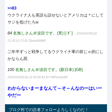
>>83
ウクライナ人も英語も話せないとアメリカは＊にして
サジを投げたろw
84
名無しさん＠涙目です。(茸) [ﾆﾀﾞ]
：2024/10/30(水)
21:35:15.75
ID:T0pns6WW0
二年半ずっと戦争してるウクライナ軍の前じゃ的にし
かならん罠
100
名無しさん＠涙目です。(新日本) [GB]
：
2024/10/30(水) 21:43:09.45
ID:YWPunXpM0
わからないまーまなんて～そ～んなのーはいー
やだー
ブログ村での読者フォローよろしくなのだ！