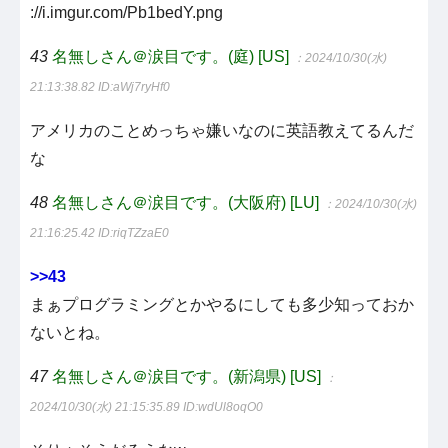
://i.imgur.com/Pb1bedY.png
43
名無しさん＠涙目です。(庭) [US]
：2024/10/30(水)
21:13:38.82
ID:aWj7ryHf0
アメリカのことめっちゃ嫌いなのに英語教えてるんだ
な
48
名無しさん＠涙目です。(大阪府) [LU]
：2024/10/30(水)
21:16:25.42
ID:riqTZzaE0
>>43
まぁプログラミングとかやるにしても多少知っておか
ないとね。
47
名無しさん＠涙目です。(新潟県) [US]
：
2024/10/30(水) 21:15:35.89
ID:wdUl8oqO0