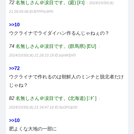
72
名無しさん＠涙目です。(庭) [ﾇｺ]
：2024/10/30(水)
21:26:09.08
ID:B7PFhc6P0
>>10
ウクライナでライダイハン作るんじゃねぇの？
74
名無しさん＠涙目です。(群馬県) [EU]
：
2024/10/30(水) 21:28:10.18
ID:jojnM3jV0
>>72
ウクライナで作れるのは朝鮮人のミンチと脱北者だけ
じゃね？
82
名無しさん＠涙目です。(北海道) [ﾆﾀﾞ]
：
2024/10/30(水) 21:34:47.16
ID:9uGPtJp50
>>10
肥よくな大地の一部に