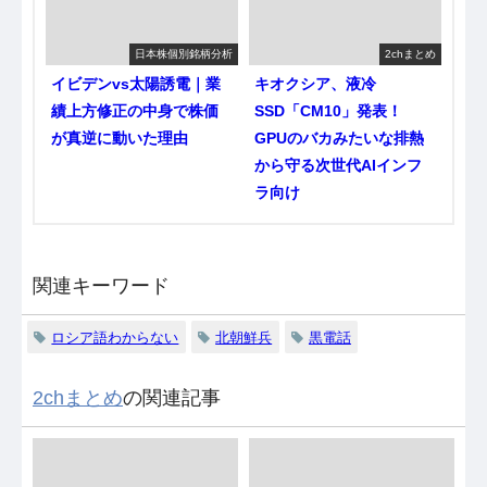
日本株個別銘柄分析
2chまとめ
イビデンvs太陽誘電｜業
キオクシア、液冷
績上方修正の中身で株価
SSD「CM10」発表！
が真逆に動いた理由
GPUのバカみたいな排熱
から守る次世代AIインフ
ラ向け
関連キーワード
ロシア語わからない
北朝鮮兵
黒電話
2chまとめ
の関連記事