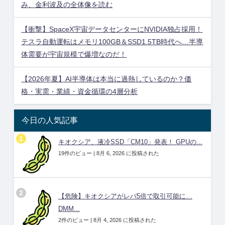
み、金利波及の全体像を読む
【衝撃】SpaceX宇宙データセンターにNVIDIA独占採用！
テスラ自動運転はメモリ100GB＆SSD1.5TB時代へ…半導
体需要が宇宙規模で爆増なのだ！
【2026年夏】AI半導体は本当に過熱しているのか？価
格・実需・業績・資金循環の4層分析
今日の人気記事
キオクシア、液冷SSD「CM10」発表！ GPUの...
19件のビュー
|
8月 6, 2026 に投稿された
【危険】キオクシアがレバ5倍で取引可能に…
DMM...
2件のビュー
|
8月 4, 2026 に投稿された