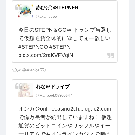
赤ひげ@STEPNER
@akahige55
今日のSTEPN＆GO👟 トランプ当選し
て仮想通貨全体的に🚀してぇー欲しい
#STEPNGO #STEPN
pic.x.com/2raKVPVqiN
（出典 @akahige55）
れな＠ドライブ
@Mahboob05300947
オンカジonlinecasino2ch.blog.fc2.com
で億万長者が続出していますね！ 仮想
通貨のビットコインやリップルやイー
サリアムでもオンラインカジノで賭け