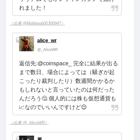
れました！
（出典 @Mahboob05300947）
alice_wr
@_AliceWR
返信先:@coinspace_ 完全に結果が出る
まで数日、場合によっては（騒ぎが起
こったり裁判したり）数週間かかるか
もしれないと言っていたのは何だった
んだろう🤔 個人的には株も仮想通貨も
📈なのでいいんですけど😌
（出典 @_AliceWR）
風