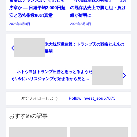
暴落はチャンスか、それとも
「小売個別株の明暗」── 2月
序章か ― 日経平均2,000円超
の既存店売上で勝ち組・負け
安と恐怖指数60の真意
組が鮮明に
2026年3月4日
2026年3月3日
米大統領選速報：トランプ氏の戦略と未来の
展望
ネトウヨはトランプ圧勝と思っとるようだ
が､今にハリスジャンプが始まるから見とけw
1ペリカ賭けてもｲｲ
Xでフォローしよう
Follow invest_sou57873
おすすめの記事