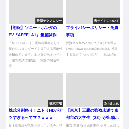
最新テクノロジー
当サイトについて
【朗報】ソニー・ホンダの
プライバシーポリシー・免責
EV『AFEELA1』量産試作始
事項
まった！ま？
『AFEELA1』は、電気自動車として
投資ネタ集めておいたのだ！管理人
新たなスタンダードを提示する可能性
invest-news-source@outlook.jp 投資
を秘めています。ホンダの米オハイオ
ネタ集めておいたのだ！（https://in...
工場での試作開始は、実際の製造環
境...
株式市場
2chまとめ
株式分割祭り！ニトリHDがア
【東京】三鷹の強盗未遂で京
ツすぎるってマ？ｗｗｗ
都市の大学生（23）が出頭
「ホワイト案件」検索、「逃
日本株市場が活況を呈している今、特
東京 三鷹 強盗未遂事件 交番に出頭し