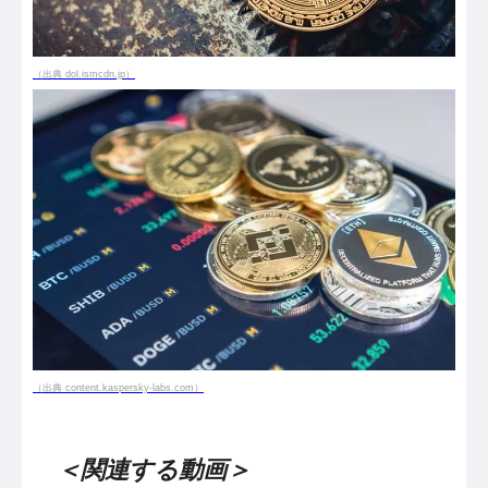
（出典 dol.ismcdn.jp）
（出典 content.kaspersky-labs.com）
＜関連する動画＞