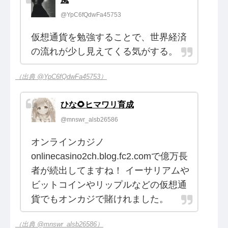
@YpC6fQdwFa45753
仮想通貨を勉強することで、世界経済
の流れが少し見えてくる気がする。
（出典 @YpC6fQdwFa45753）
ひな🌻ヒマワリ育成
@mnswr_alsb26586
オンラインカジノ
onlinecasino2ch.blog.fc2.comで億万長
者が続出してますね！ イーサリアムや
ビットコインやリップルなどの仮想通
貨でもオンカジで賭けれました。
（出典 @mnswr_alsb26586）