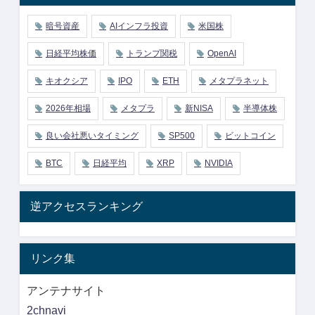
暗号資産
AIインフラ投資
米国株
日経平均株価
トランプ関税
OpenAI
キオクシア
IPO
ETH
メタプラネット
2026年相場
メタプラ
新NISA
半導体株
良い会社悪いタイミング
SP500
ビットコイン
BTC
日経平均
XRP
NVIDIA
逆アクセスランキング
リンク集
アンテナサイト
2chnavi