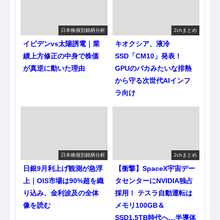
日本株個別銘柄分析
2chまとめ
イビデンvs太陽誘電｜業
キオクシア、液冷
績上方修正の中身で株価
SSD「CM10」発表！
が真逆に動いた理由
GPUのバカみたいな排熱
から守る次世代AIインフ
ラ向け
日本株個別銘柄分析
2chまとめ
日銀9月利上げ観測が急浮
【衝撃】SpaceX宇宙デー
上｜OIS市場は90%超を織
タセンターにNVIDIA独占
り込み、金利波及の全体
採用！ テスラ自動運転は
像を読む
メモリ100GB＆
SSD1.5TB時代へ…半導体