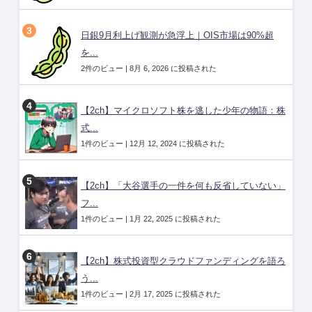
日銀9月利上げ観測が急浮上｜OIS市場は90%超
を...
2件のビュー
|
8月 6, 2026 に投稿された
【2ch】マイクロソフト株を逃した少年の物語：株
式...
1件のビュー
|
12月 12, 2024 に投稿された
【2ch】「大谷選手の一件を何も反省していない」
フ...
1件のビュー
|
1月 22, 2025 に投稿された
【2ch】株式投資型クラウドファンディングを語ろ
う...
1件のビュー
|
2月 17, 2025 に投稿された