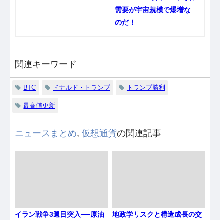
需要が宇宙規模で爆増な
のだ！
関連キーワード
BTC
ドナルド・トランプ
トランプ勝利
最高値更新
ニュースまとめ
,
仮想通貨
の関連記事
イラン戦争3週目突入──原油
地政学リスクと構造成長の交