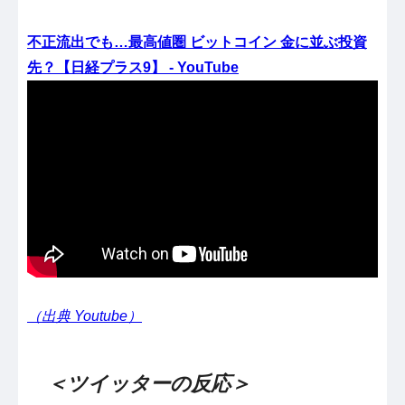
不正流出でも…最高値圏 ビットコイン 金に並ぶ投資
先？【日経プラス9】 - YouTube
（出典 Youtube）
＜ツイッターの反応＞