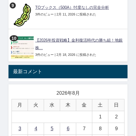
TOブックス（500A）忖度なしの完全分析
3件のビュー
|
2月 11, 2026 に投稿された
【2026年投資戦略】金利復活時代の勝ち組！地銀
株...
3件のビュー
|
2月 18, 2026 に投稿された
最新コメント
2026年8月
月
火
水
木
金
土
日
1
2
3
4
5
6
7
8
9