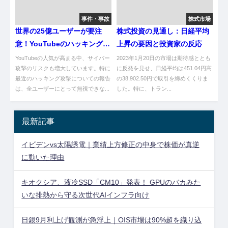
事件・事故
株式市場
世界の25億ユーザーが要注
株式投資の見通し：日経平均
意！YouTubeのハッキング手
上昇の要因と投資家の反応
口とは？
YouTubeの人気が高まる中、サイバー
2023年1月20日の市場は期待感ととも
攻撃のリスクも増大しています。特に
に反発を見せ、日経平均は451.04円高
最近のハッキング攻撃についての報告
の38,902.50円で取引を締めくくりま
は、全ユーザーにとって無視できな...
した。特に、トラン...
最新記事
イビデンvs太陽誘電｜業績上方修正の中身で株価が真逆
に動いた理由
キオクシア、液冷SSD「CM10」発表！ GPUのバカみた
いな排熱から守る次世代AIインフラ向け
日銀9月利上げ観測が急浮上｜OIS市場は90%超を織り込