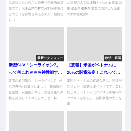
に注目したいのが日経平均の最高値更
げたら殺す」と脅される ★2
た京都の大学生逮捕 - nhk.or.jp 東京 三
新です。大手企業の株式分割が市場に
鷹 強盗未遂事件 交番に出頭した京都
[ぐれ★]
どのような影響を与えるのか、動向を
の大学生逮捕n...
しっ...
最新テクノロジー
政治・経済
新型SUV「シーライオン7」
【悲報】米国がベトナムに
って何これｗｗｗ神性能すぎ
20%の関税決定！これってど
ない？
うなるんや？
BYDの新型SUV「シーライオン7」が
米国とベトナムの貿易合意は、関税が
2025年4月に登場しました！操縦性や
20％という重要なポイントです。これ
直進性、安定性が高く、快適な走行体
により、ベトナムはアメリカ市場への
験を提供してくれるとのこと。特...
アクセスを強化し、自国製品の売上を
増...