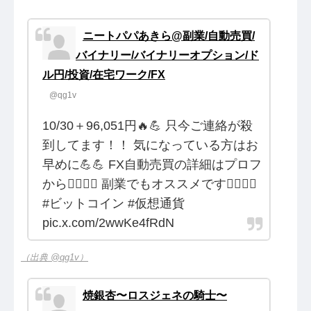
ニートパパあきら️@副業/自動売買/
バイナリー/バイナリーオプション/ド
ル円/投資/在宅ワーク/FX
@qg1v
10/30＋96,051円🔥💪 只今ご連絡が殺
到してます！！ 気になっている方はお
早めに💪💪 FX自動売買の詳細はプロフ
から💁‍♂️💁‍♂️ 副業でもオススメです💁‍♂️💁‍♂️
#ビットコイン #仮想通貨
pic.x.com/2wwKe4fRdN
（出典 @qg1v）
焼銀杏〜ロスジェネの騎士〜