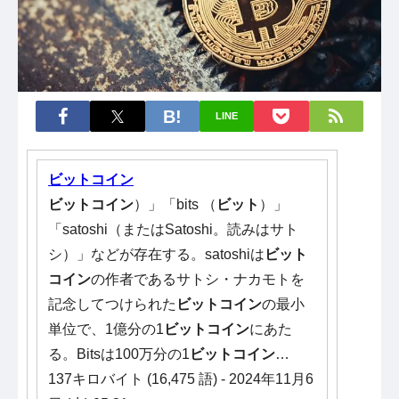
LINE
ビットコイン
ビットコイン
）」「bits （
ビット
）」
「satoshi（またはSatoshi。読みはサト
シ）」などが存在する。satoshiは
ビット
コイン
の作者であるサトシ・ナカモトを
記念してつけられた
ビットコイン
の最小
単位で、1億分の1
ビットコイン
にあた
る。Bitsは100万分の1
ビットコイン
…
137キロバイト (16,475 語) - 2024年11月6