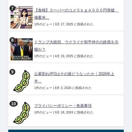
【食糧】スーパーのコメ５ｋｇ４０００円突破
備蓄米...
1件のビュー
|
3月 17, 2025 に投稿された
トランプ大統領、ウクライナ和平仲介の終焉を示
唆か？
1件のビュー
|
4月 19, 2025 に投稿された
公募割れIPOはその後どうなったか｜2026年上
半...
1件のビュー
|
8月 3, 2026 に投稿された
プライバシーポリシー・免責事項
1件のビュー
|
9月 18, 2024 に投稿された