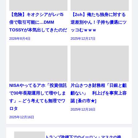
【危険】キオクシアがレバ5
【2ch】俺たち独身に対する
倍で取引可能に…DMM
逆差別やん！子持ち優遇にツ
TOSSYが本気出してきたのだ
ッコむｗｗｗ
2026年8月4日
2025年12月17日
NISAやってるアホ「投資信託
片山さつき財務相「日銀と齟
で30年長期運用して増やしま
齬ない」 利上げを事実上容
す」←どう考えても無理でワ
認 [蚤の市★]
ロタ
2025年12月16日
2025年12月16日
トランプ政権下でのイーロン・マスクの挑