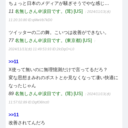
ちょっと日本のメディアが騒ぎそうでやな感じ…
11
名無しさん＠涙目です。(茸) [US]
：2024/11/13(水)
11:20:10.80
ID:qMwVb7kD0
ツイッターの二の舞。こいつは改善ができない。
77
名無しさん＠涙目です。(東京都) [US]
：
2024/11/13(水) 11:49:53.93
ID:2IcDgO+L0
>>11
X使って無いのに無理憶測だけで言ってるだろ？
変な思想まみれのポストとか見なくなって凄い快適に
なったじゃん
89
名無しさん＠涙目です。(茸) [US]
：2024/11/13(水)
11:57:02.89
ID:DgfO6hrz0
>>11
改善されてんだろ