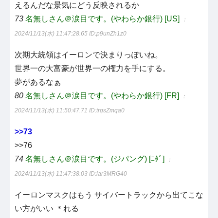
えるんだな景気にどう反映されるか
73
名無しさん＠涙目です。(やわらか銀行) [US]
：
2024/11/13(水) 11:47:28.65
ID:p9unZh1z0
次期大統領はイーロンで決まりっぽいね。
世界一の大富豪が世界一の権力を手にする。
夢があるなぁ
80
名無しさん＠涙目です。(やわらか銀行) [FR]
：
2024/11/13(水) 11:50:47.71
ID:trqsZmqa0
>>73
>>76
74
名無しさん＠涙目です。(ジパング) [ﾆﾀﾞ]
：
2024/11/13(水) 11:47:38.03
ID:lar3MRG40
イーロンマスクはもう サイバートラックから出てこな
い方がいい ＊れる