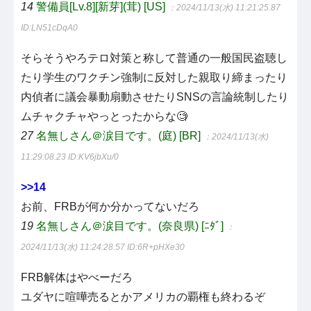
14
警備員[Lv.8][新芽](茸) [US]
：2024/11/13(水) 11:21:25.87
ID:LN51cDqA0
そらそうやろテロ対策と称して普通の一般国民盗聴し
たり学生のワクチン強制に反対した親取り締まったり
内偵者に議会暴動扇動させたりSNSの言論統制したり
ムチャクチャやっとったからな🧐
27
名無しさん＠涙目です。(庭) [BR]
：2024/11/13(水)
11:29:08.23
ID:KV6jbXu/0
>>14
お前、FRBが何か分かってないだろ
19
名無しさん＠涙目です。(奈良県) [ﾆﾀﾞ]
：
2024/11/13(水) 11:24:28.57
ID:6R+pHXe30
FRB解体はやべーだろ
ユダヤに喧嘩売るとかアメリカの覇権も終わるぞ