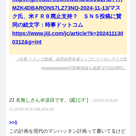
MZK4DBARONS7LZ73NQ-2024-11-13/
マス
ク氏、米ＦＲＢ廃止支持？ ＳＮＳ投稿に賛
同の絵文字：時事ドットコム
https://www.jiji.com/jc/article?k=202411130
0312&g=int
（出典 トランプ政権、政府効率化省トップにイーロンマスク氏
wwwwwwwwwwFRB解体論も披露 [271912485]）
21
名無しさん＠涙目です。(庭) [ﾆﾀﾞ]
：2024/11/13(水)
11:26:08.58
ID:sMLzk5LH0
>>1
この計画を現代のマンハッタン計画って書いてるけど