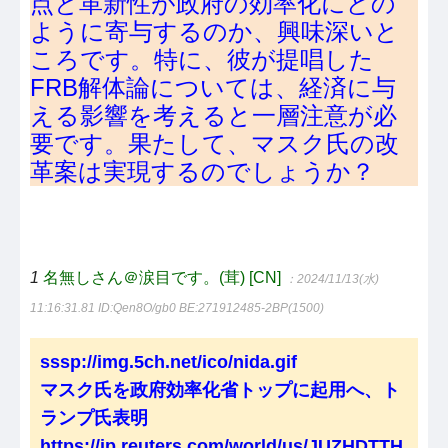
点と革新性が政府の効率化にどの
ように寄与するのか、興味深いと
ころです。特に、彼が提唱した
FRB解体論については、経済に与
える影響を考えると一層注意が必
要です。果たして、マスク氏の改
革案は実現するのでしょうか？
1
名無しさん＠涙目です。(茸) [CN]
：2024/11/13(水)
11:16:31.81
ID:Qen8O/gb0 BE:271912485-2BP(1500)
sssp://img.5ch.net/ico/nida.gif
マスク氏を政府効率化省トップに起用へ、ト
ランプ氏表明
https://jp.reuters.com/world/us/JUZHDTTH