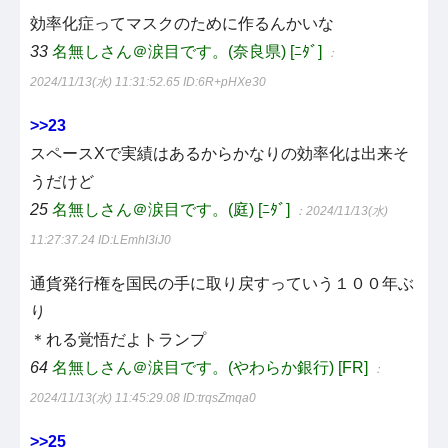
効率化症ってマスクのために作るんかいな
33
名無しさん＠涙目です。(奈良県) [ﾆﾀﾞ]
：
2024/11/13(水) 11:31:52.65
ID:6R+pHXe30
>>23
スペースXで実績はあるからかなりの効率化は出来そ
うだけど
25
名無しさん＠涙目です。(庭) [ﾆﾀﾞ]
：2024/11/13(水)
11:27:37.24
ID:LEmhI3iJ0
通貨発行権を国民の手に取り戻すっていう１００年ぶ
り
＊れる覚悟だよトランプ
64
名無しさん＠涙目です。(やわらか銀行) [FR]
：
2024/11/13(水) 11:45:29.08
ID:trqsZmqa0
>>25