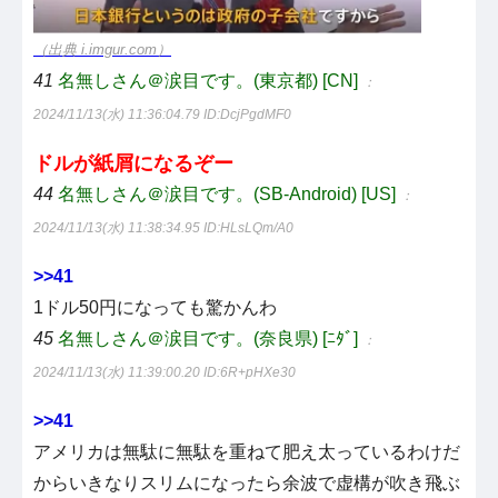
（出典 i.imgur.com）
41
名無しさん＠涙目です。(東京都) [CN]
：
2024/11/13(水) 11:36:04.79
ID:DcjPgdMF0
ドルが紙屑になるぞー
44
名無しさん＠涙目です。(SB-Android) [US]
：
2024/11/13(水) 11:38:34.95
ID:HLsLQm/A0
>>41
1ドル50円になっても驚かんわ
45
名無しさん＠涙目です。(奈良県) [ﾆﾀﾞ]
：
2024/11/13(水) 11:39:00.20
ID:6R+pHXe30
>>41
アメリカは無駄に無駄を重ねて肥え太っているわけだ
からいきなりスリムになったら余波で虚構が吹き飛ぶ