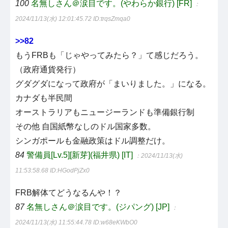
100
名無しさん＠涙目です。(やわらか銀行) [FR]
：
2024/11/13(水) 12:01:45.72
ID:trqsZmqa0
>>82
もうFRBも「じゃやってみたら？」て感じだろう。
（政府通貨発行）
グダグダになって政府が「まいりました。」になる。
カナダも半民間
オーストラリアもニュージーランドも準備銀行制
その他 自国紙幣なしのドル国家多数。
シンガポールも金融政策はドル調整だけ。
84
警備員[Lv.5][新芽](福井県) [IT]
：2024/11/13(水)
11:53:58.68
ID:HGodPjZx0
FRB解体てどうなるんや！？
87
名無しさん＠涙目です。(ジパング) [JP]
：
2024/11/13(水) 11:55:44.78
ID:w68eKWbO0