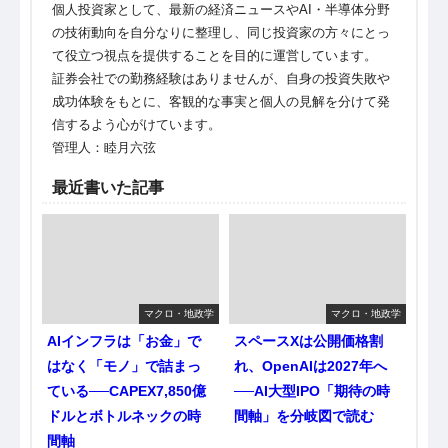
個人投資家として、最新の経済ニュースやAI・半導体分野
の技術動向を自分なりに整理し、同じ投資家の方々にとっ
て役立つ視点を提供することを目的に運営しています。
証券会社での勤務経験はありませんが、自身の投資失敗や
成功体験をもとに、客観的な事実と個人の見解を分けて発
信するよう心がけています。
管理人：睦月六弦
最近書いた記事
マクロ・地政学
マクロ・地政学
AIインフラは「お金」で
スペースXは公開価格割
はなく「モノ」で詰まっ
れ、OpenAIは2027年へ
ている──CAPEX7,850億
──AI大型IPO「期待の時
ドルとボトルネックの時
間軸」を分岐図で読む
間軸