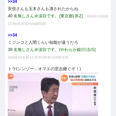
>>34
安倍さんも玉木さんも潰されたからね
40
名無しさん＠涙目です。(東京都) [KZ]
：2024/11/13(水)
11:36:00.80
ID:KeQwE03t0
>>34
ミジンコと人間くらい知能が違うだろ
39
名無しさん＠涙目です。(やわらか銀行) [US]
：
2024/11/13(水) 11:35:55.09
ID:C4J55CkT0
トラ(シンゾー…オマエの意志継ぐぞ！)