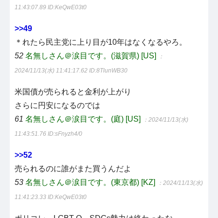
11:43:07.89
ID:KeQwE03t0
>>49
＊れたら民主党に上り目が10年はなくなるやろ。
52
名無しさん＠涙目です。(滋賀県) [US]
：
2024/11/13(水) 11:41:17.62
ID:8TlunWB30
米国債が売られると金利が上がり
さらに円安になるのでは
61
名無しさん＠涙目です。(庭) [US]
：2024/11/13(水)
11:43:51.76
ID:sFnyzh4/0
>>52
売られるのに誰がまた買うんだよ
53
名無しさん＠涙目です。(東京都) [KZ]
：2024/11/13(水)
11:41:23.33
ID:KeQwE03t0