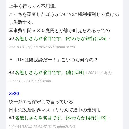
上手く行ってる不思議。
こっちを研究したほうがいいのに権利権利じゃ負ける
し失敗する。
軍事費年間３３０兆円とか誰が叶えられるっての
30
名無しさん＠涙目です。(やわらか銀行) [US]
：
2024/11/13(水) 11:29:57.56
ID:p9unZh1z0
＊「DSは陰謀論だー！」こいつら何なの？
43
名無しさん＠涙目です。(庭) [CN]
：2024/11/13(水)
11:38:15.93
ID:QSXQtknb0
>>30
統一系エセ保守まで言っている
日本の政治財界マスコミなんて連中の走狗よ
60
名無しさん＠涙目です。(やわらか銀行) [US]
：
2024/11/13(水) 11:43:47.01
ID:p9unZh1z0