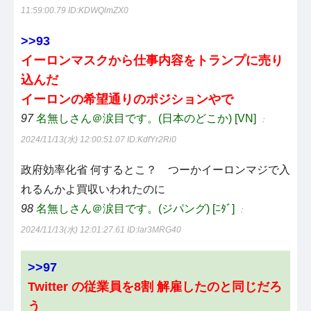
11:59:00.79
ID:KDWQlmZX0
>>93
イーロンマスクから仕事内容をトランプに売り
込んだ
イーロンの希望通りのポジションやで
97
名無しさん＠涙目です。(日本のどこか) [VN]
：
2024/11/13(水) 12:00:51.07
ID:KdfYr2Ri0
政府効率化省 何するとこ？ つーかイーロンマジで入
れるんかよ買収いわれたのに
98
名無しさん＠涙目です。(ジパング) [ﾆﾀﾞ]
：
2024/11/13(水) 12:01:27.61
ID:lar3MRG40
>>97
Twitter の従業員を8割 解雇したのと同じだろ
う