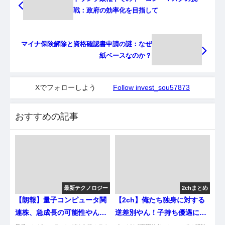
戦：政府の効率化を目指して
マイナ保険解除と資格確認書申請の謎：なぜ
紙ベースなのか？
Xでフォローしよう
Follow invest_sou57873
おすすめの記事
最新テクノロジー
2chまとめ
【朗報】量子コンピュータ関
【2ch】俺たち独身に対する
連株、急成長の可能性やん
逆差別やん！子持ち優遇にツ
け！
ッコむｗｗｗ