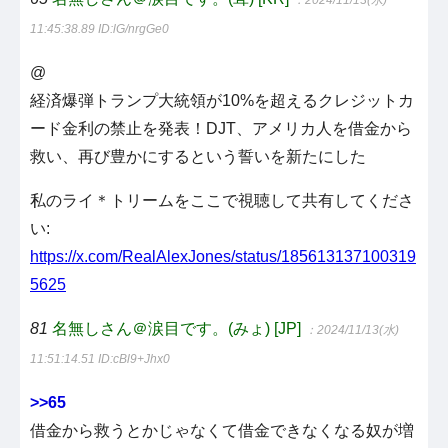
11:45:38.89
ID:lG/nrgGe0
@
経済爆弾トランプ大統領が10%を超えるクレジットカ
ード金利の禁止を発表！DJT、アメリカ人を借金から
救い、再び豊かにするという誓いを新たにした
私のライ＊トリームをここで視聴して共有してくださ
い:
https://x.com/RealAlexJones/status/185613137100319
5625
81
名無しさん＠涙目です。(みょ) [JP]
：2024/11/13(水)
11:51:14.51
ID:cBl9+Jhx0
>>65
借金から救うとかじゃなくて借金できなくなる奴が増