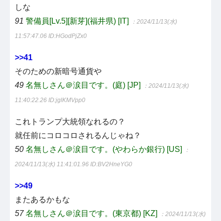
しな
91
警備員[Lv.5][新芽](福井県) [IT]
：2024/11/13(水)
11:57:47.06
ID:HGodPjZx0
>>41
そのための新暗号通貨や
49
名無しさん＠涙目です。(庭) [JP]
：2024/11/13(水)
11:40:22.26
ID:jglKMVpp0
これトランプ大統領なれるの？
就任前にコロコロされるんじゃね？
50
名無しさん＠涙目です。(やわらか銀行) [US]
：
2024/11/13(水) 11:41:01.96
ID:BV2HneYG0
>>49
またあるかもな
57
名無しさん＠涙目です。(東京都) [KZ]
：2024/11/13(水)