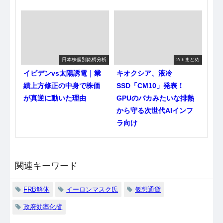
日本株個別銘柄分析
2chまとめ
イビデンvs太陽誘電｜業
キオクシア、液冷
績上方修正の中身で株価
SSD「CM10」発表！
が真逆に動いた理由
GPUのバカみたいな排熱
から守る次世代AIインフ
ラ向け
関連キーワード
FRB解体
イーロンマスク氏
仮想通貨
政府効率化省