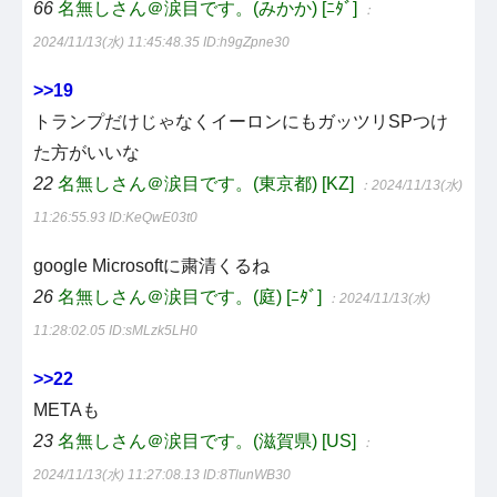
66
名無しさん＠涙目です。(みかか) [ﾆﾀﾞ]
：
2024/11/13(水) 11:45:48.35
ID:h9gZpne30
>>19
トランプだけじゃなくイーロンにもガッツリSPつけ
た方がいいな
22
名無しさん＠涙目です。(東京都) [KZ]
：2024/11/13(水)
11:26:55.93
ID:KeQwE03t0
google Microsoftに粛清くるね
26
名無しさん＠涙目です。(庭) [ﾆﾀﾞ]
：2024/11/13(水)
11:28:02.05
ID:sMLzk5LH0
>>22
METAも
23
名無しさん＠涙目です。(滋賀県) [US]
：
2024/11/13(水) 11:27:08.13
ID:8TlunWB30