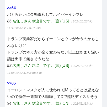
>>84
バカみたいに金融緩和してハイパーインフレ
86
名無しさん＠涙目です。(庭) [US]
：2024/11/13(水)
11:54:58.64
ID:x2ko7ot90
トランプ実業家だからイーロンとウマが合うのかもし
れないけど
トランプの考え方が全く変わらない以上はあまり深い
話は出来て無さそうだな
93
名無しさん＠涙目です。(茸) [US]
：2024/11/13(水)
11:58:10.12
ID:mlx4dE640
>>86
イーロン・マスクが人に使われて黙ってるとは思えな
いので就任一週間で大喧嘩してXで超絶ディスりそう
94
名無しさん＠涙目です。(茸) [CN]
：2024/11/13(水)