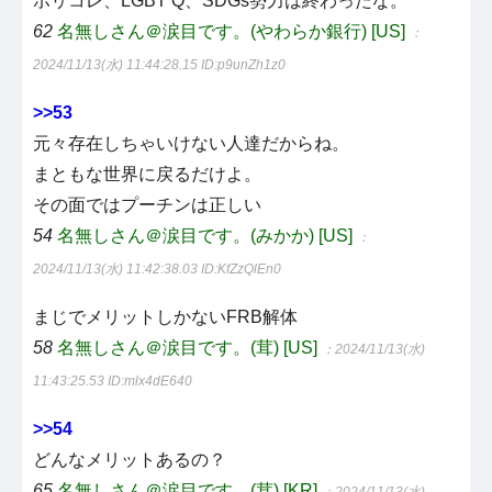
ポリコレ、LGBT Q、SDGs勢力は終わったな。
62
名無しさん＠涙目です。(やわらか銀行) [US]
：
2024/11/13(水) 11:44:28.15
ID:p9unZh1z0
>>53
元々存在しちゃいけない人達だからね。
まともな世界に戻るだけよ。
その面ではプーチンは正しい
54
名無しさん＠涙目です。(みかか) [US]
：
2024/11/13(水) 11:42:38.03
ID:KfZzQlEn0
まじでメリットしかないFRB解体
58
名無しさん＠涙目です。(茸) [US]
：2024/11/13(水)
11:43:25.53
ID:mlx4dE640
>>54
どんなメリットあるの？
65
名無しさん＠涙目です。(茸) [KR]
：2024/11/13(水)