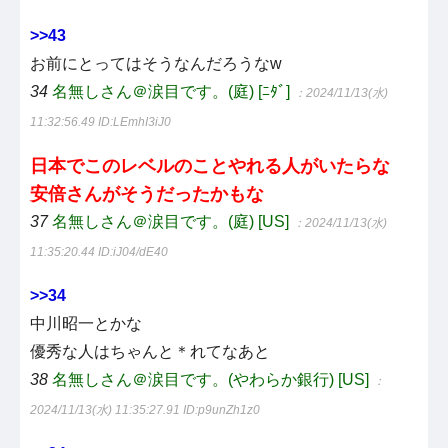
>>43
お前にとってはそうなんだろうなw
34
名無しさん＠涙目です。(庭) [ﾆﾀﾞ]
：2024/11/13(水)
11:32:56.49
ID:LEmhI3iJ0
日本でこのレベルのことやれる人がいたらな
安倍さんがそうだったかもな
37
名無しさん＠涙目です。(庭) [US]
：2024/11/13(水)
11:35:20.44
ID:iJ04/dE40
>>34
中川昭一とかな
優秀な人はちゃんと＊れてなあと
38
名無しさん＠涙目です。(やわらか銀行) [US]
：
2024/11/13(水) 11:35:27.91
ID:p9unZh1z0