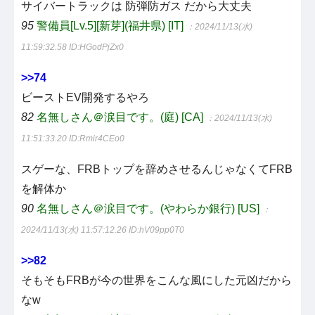
サイバートラックは 防弾防ガス だから大丈夫
95
警備員[Lv.5][新芽](福井県) [IT]
：2024/11/13(水)
11:59:32.58
ID:HGodPjZx0
>>74
ビーストEV開発するやろ
82
名無しさん＠涙目です。(庭) [CA]
：2024/11/13(水)
11:51:33.20
ID:Rmir4CEo0
スゲーな、FRBトップを辞めさせるんじゃなくてFRB
を解体か
90
名無しさん＠涙目です。(やわらか銀行) [US]
：
2024/11/13(水) 11:57:12.26
ID:hV09pp0T0
>>82
そもそもFRBが今の世界をこんな風にした元凶だから
なw