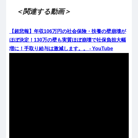
＜関連する動画＞
【超悲報】年収106万円の社会保険・扶養の壁崩壊が
ほぼ決定！130万の壁も実質ほぼ崩壊で社保負担大幅
増に！手取り給与は激減します。。 - YouTube
（出典 Youtube）