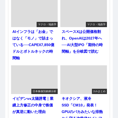
マクロ・地政学
マクロ・地政学
AIインフラは「お金」で
スペースXは公開価格割
はなく「モノ」で詰まっ
れ、OpenAIは2027年へ
ている──CAPEX7,850億
──AI大型IPO「期待の時
ドルとボトルネックの時
間軸」を分岐図で読む
間軸
日本株個別銘柄分析
2chまとめ
イビデンvs太陽誘電｜業
キオクシア、液冷
績上方修正の中身で株価
SSD「CM10」発表！
が真逆に動いた理由
GPUのバカみたいな排熱