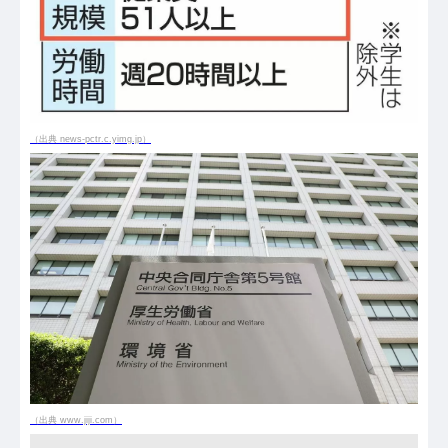
（出典 news-pctr.c.yimg.jp）
（出典 www.jiji.com）