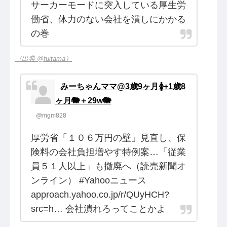
サーカーモードに突入している厚生労
働省、体力のない会社を潰しにかかる
の巻
（出典 @fuitama）
みーちゃんママ@3歳9ヶ月🚺+1歳8
ヶ月🐘＋29w🐘
@mgm828
厚労省「１０６万円の壁」見直し、保
険料の会社負担増やす特例案…「従業
員５１人以上」も撤廃へ（読売新聞オ
ンライン） #Yahooニュース
approach.yahoo.co.jp/r/QUyHCH?
src=h… 会社潰れろってことかよ