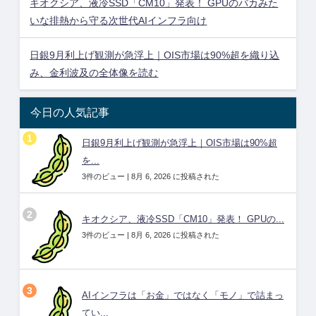
キオクシア、液冷SSD「CM10」発表！ GPUのバカみた
いな排熱から守る次世代AIインフラ向け
日銀9月利上げ観測が急浮上｜OIS市場は90%超を織り込
み、金利波及の全体像を読む
今日の人気記事
日銀9月利上げ観測が急浮上｜OIS市場は90%超
を...
3件のビュー
|
8月 6, 2026 に投稿された
キオクシア、液冷SSD「CM10」発表！ GPUの...
3件のビュー
|
8月 6, 2026 に投稿された
AIインフラは「お金」ではなく「モノ」で詰まっ
てい...