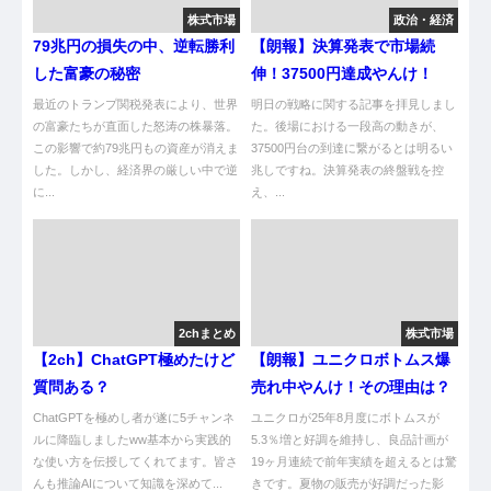
株式市場
政治・経済
79兆円の損失の中、逆転勝利
【朗報】決算発表で市場続
した富豪の秘密
伸！37500円達成やんけ！
最近のトランプ関税発表により、世界
明日の戦略に関する記事を拝見しまし
の富豪たちが直面した怒涛の株暴落。
た。後場における一段高の動きが、
この影響で約79兆円もの資産が消えま
37500円台の到達に繋がるとは明るい
した。しかし、経済界の厳しい中で逆
兆しですね。決算発表の終盤戦を控
に...
え、...
2chまとめ
株式市場
【2ch】ChatGPT極めたけど
【朗報】ユニクロボトムス爆
質問ある？
売れ中やんけ！その理由は？
ChatGPTを極めし者が遂に5チャンネ
ユニクロが25年8月度にボトムスが
ルに降臨しましたww基本から実践的
5.3％増と好調を維持し、良品計画が
な使い方を伝授してくれてます。皆さ
19ヶ月連続で前年実績を超えるとは驚
んも推論AIについて知識を深めて...
きです。夏物の販売が好調だった影