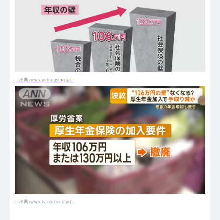
（出典 news-pctr.c.yimg.jp）
（出典 news.tv-asahi.co.jp）