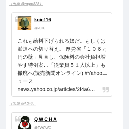
（出典 @mgm828）
koic116
@k0ii6
これも給料下げられる奴だ。もしくは
派遣への切り替え。 厚労省「１０６万
円の壁」見直し、保険料の会社負担増
やす特例案…「従業員５１人以上」も
撤廃へ(読売新聞オンライン) #Yahooニ
ュース
news.yahoo.co.jp/articles/2f4a6…
（出典 @k0ii6）
Q W C H A
@TWQWO