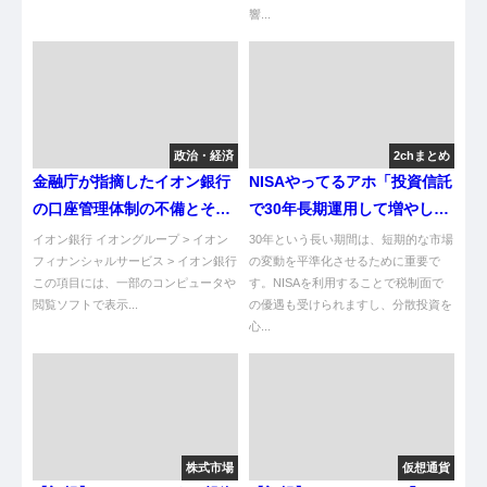
響...
政治・経済
2chまとめ
金融庁が指摘したイオン銀行
NISAやってるアホ「投資信託
の口座管理体制の不備とその
で30年長期運用して増やしま
影響
す」←どう考えても無理でワ
イオン銀行 イオングループ > イオン
30年という長い期間は、短期的な市場
フィナンシャルサービス > イオン銀行
ロタ
の変動を平準化させるために重要で
この項目には、一部のコンピュータや
す。NISAを利用することで税制面で
閲覧ソフトで表示...
の優遇も受けられますし、分散投資を
心...
株式市場
仮想通貨