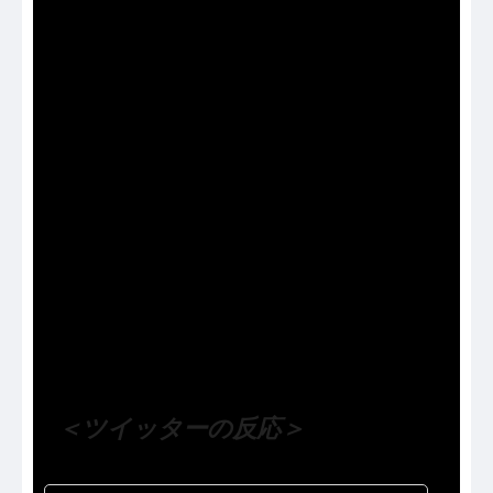
106万円の壁撤廃へ議論 パート労働者の厚生年金
【WBS】 - YouTube
（出典 Youtube）
＜ツイッターの反応＞