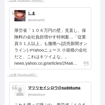
（出典 @satoshi_kyohno）
しま
@eshima002
厚労省「１０６万円の壁」見直し、保
険料の会社負担増やす特例案…「従業
員５１人以上」も撤廃へ(読売新聞オン
ライン) #Yahooニュース 小規模の会社
だと、これはキツイよな。。
news.yahoo.co.jp/articles/2f4a6…
（出典 @eshima002）
マツリセイシロウ@sudekuma
@maturibooo
これを壁って呼ぶな 厚労省「１０６