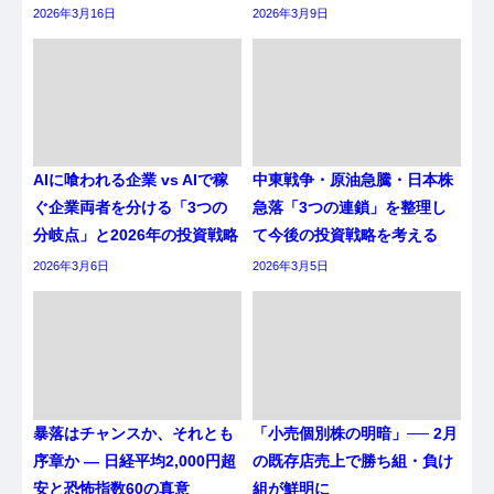
2026年3月16日
2026年3月9日
AIに喰われる企業 vs AIで稼
中東戦争・原油急騰・日本株
ぐ企業両者を分ける「3つの
急落「3つの連鎖」を整理し
分岐点」と2026年の投資戦略
て今後の投資戦略を考える
2026年3月6日
2026年3月5日
暴落はチャンスか、それとも
「小売個別株の明暗」── 2月
序章か ― 日経平均2,000円超
の既存店売上で勝ち組・負け
安と恐怖指数60の真意
組が鮮明に