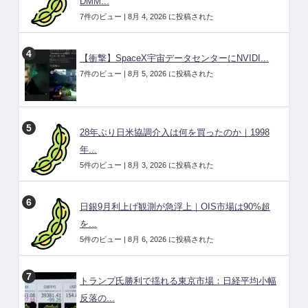
DMM...
7件のビュー
|
8月 4, 2026 に投稿された
【衝撃】SpaceX宇宙データセンターにNVIDI...
7件のビュー
|
8月 5, 2026 に投稿された
28年ぶり日米協調介入は何を買ったのか｜1998
年...
5件のビュー
|
8月 3, 2026 に投稿された
日銀9月利上げ観測が急浮上｜OIS市場は90%超
を...
5件のビュー
|
8月 6, 2026 に投稿された
トランプ氏勝利で揺れる東京市場：日経平均小幅
反落の...