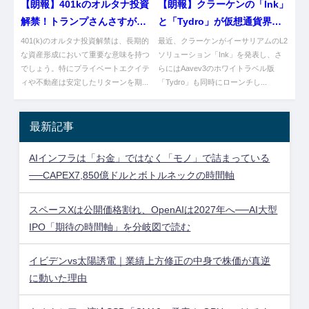
【朗報】401kのオルタナ投資
【朗報】クラーケンの「Ink」
解禁！トランプさんさすがや
と「Tydro」が仮想通貨界隈
な！
を席巻するやんけ！
401(k)のオルタナ投資解禁は、長期的
最近、クラーケンがイーサリアムのL2
な資産形成において重要な意味を持つ
ソリューション「Ink」を発表し、さ
でしょう。特にプライベートエクイテ
らにはAavev3のホワイトラベル版
ィや不動産は安定したリターンを期...
「Tydro」も同時にローンチし...
最新記事
AIインフラは「お金」ではなく「モノ」で詰まっている
──CAPEX7,850億ドルとボトルネックの時間軸
スペースXは公開価格割れ、OpenAIは2027年へ──AI大型
IPO「期待の時間軸」を分岐図で読む
イビデンvs太陽誘電｜業績上方修正の中身で株価が真逆
に動いた理由