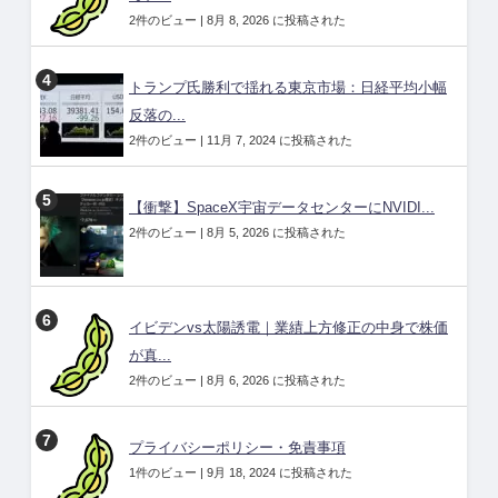
2件のビュー
|
8月 8, 2026 に投稿された
トランプ氏勝利で揺れる東京市場：日経平均小幅
反落の...
2件のビュー
|
11月 7, 2024 に投稿された
【衝撃】SpaceX宇宙データセンターにNVIDI...
2件のビュー
|
8月 5, 2026 に投稿された
イビデンvs太陽誘電｜業績上方修正の中身で株価
が真...
2件のビュー
|
8月 6, 2026 に投稿された
プライバシーポリシー・免責事項
1件のビュー
|
9月 18, 2024 に投稿された