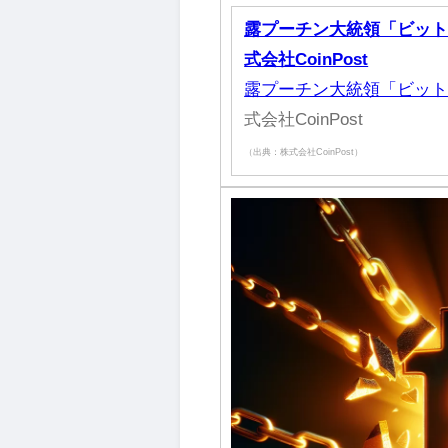
露プーチン大統領「ビット
式会社CoinPost
露プーチン大統領「ビッ
式会社CoinPost
（出典：株式会社CoinPost）