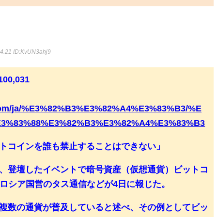
44.21
ID:KvUN3ahj9
0,031
o.com/ja/%E3%82%B3%E3%82%A4%E3%83%B3/%E
E3%83%88%E3%82%B3%E3%82%A4%E3%83%B3
ットコインを誰も禁止することはできない」
、登壇したイベントで暗号資産（仮想通貨）ビットコ
。ロシア国営のタス通信などが4日に報じた。
複数の通貨が普及していると述べ、その例としてビッ