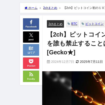
ホーム
2chまとめ
【2ch】ビットコイン初の１
２ [Gecko★]
BTC
ビットコイン
2chまとめ
Facebook
【2ch】ビットコ
post
を誰も禁止すること
[Gecko★]
はてブ
2024年12月7日
2025年7月11日
Pocket
Feedly