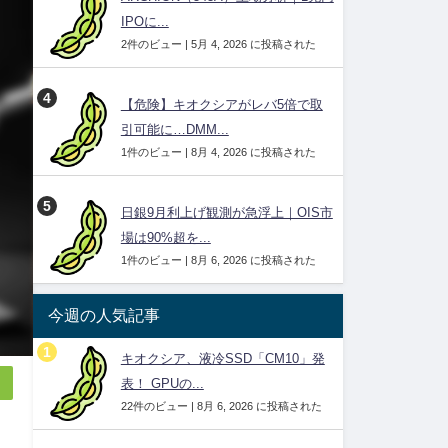
IPOに...
2件のビュー
|
5月 4, 2026 に投稿された
【危険】キオクシアがレバ5倍で取
引可能に…DMM...
1件のビュー
|
8月 4, 2026 に投稿された
日銀9月利上げ観測が急浮上｜OIS市
場は90%超を...
1件のビュー
|
8月 6, 2026 に投稿された
今週の人気記事
キオクシア、液冷SSD「CM10」発
表！ GPUの...
22件のビュー
|
8月 6, 2026 に投稿された