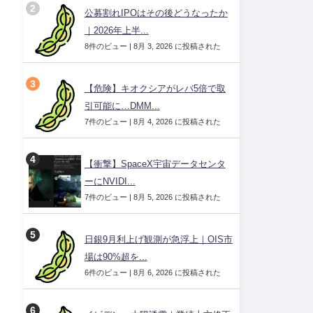
公募割れIPOはその後どうなったか
｜2026年上半...
8件のビュー
|
8月 3, 2026 に投稿された
【危険】キオクシアがレバ5倍で取
引可能に…DMM...
7件のビュー
|
8月 4, 2026 に投稿された
【衝撃】SpaceX宇宙データセンタ
ーにNVIDI...
7件のビュー
|
8月 5, 2026 に投稿された
日銀9月利上げ観測が急浮上｜OIS市
場は90%超を...
6件のビュー
|
8月 6, 2026 に投稿された