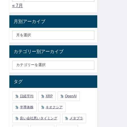
« 7月
月別アーカイブ
カテゴリー別アーカイブ
タグ
日経平均
XRP
OpenAI
半導体株
キオクシア
良い会社悪いタイミング
メタプラ