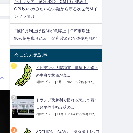
キオクシア、液冷SSD「CM10」発表！
GPUのバカみたいな排熱から守る次世代AIイ
★
ンフラ向け
日銀9月利上げ観測が急浮上｜OIS市場は
90%超を織り込み、金利波及の全体像を読む
今日の人気記事
イビデンvs太陽誘電｜業績上方修正
の中身で株価が真...
理人
3件のビュー
|
8月 6, 2026 に投稿された
トランプ氏勝利で揺れる東京市場：
日経平均小幅反落の...
2件のビュー
|
11月 7, 2024 に投稿された
ARCHION（543A）上場分析｜1兆円