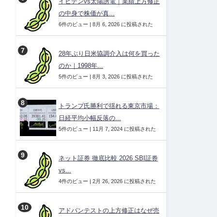
イビデンvs太陽誘電｜業績上方修正
の中身で株価が真...
6件のビュー
|
8月 6, 2026 に投稿された
28年ぶり日米協調介入は何を買った
のか｜1998年...
5件のビュー
|
8月 3, 2026 に投稿された
トランプ氏勝利で揺れる東京市場：
日経平均小幅反落の...
5件のビュー
|
11月 7, 2024 に投稿された
ネット証券 徹底比較 2026 SBI証券
vs...
4件のビュー
|
2月 26, 2026 に投稿された
アドバンテストの上方修正はなぜ売