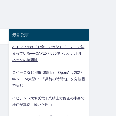
最新記事
AIインフラは「お金」ではなく「モノ」で詰
まっている──CAPEX7,850億ドルとボトル
ネックの時間軸
スペースXは公開価格割れ、OpenAIは2027
年へ──AI大型IPO「期待の時間軸」を分岐図
で読む
イビデンvs太陽誘電｜業績上方修正の中身で
株価が真逆に動いた理由