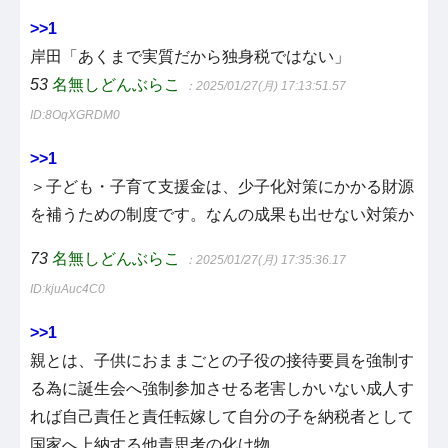
>>1
岸田「あくまで実質だから独身税ではない」
53
名無しどんぶらこ
：2025/01/27(月) 17:13:51.57
ID:8OqXGRDM0
>>1
＞子ども・子育て支援金は、少子化対策にかかる財源
を補うための制度です。なんの成果も出せない対策か
73
名無しどんぶらこ
：2025/01/27(月) 17:35:36.17
ID:kjuAuc4C0
>>1
親とは、子供におままごとの子役の接待要員を強制す
る為に誕生会へ強制参加させる老害しかいない成人す
れば自己責任と責任転嫁して自分の子を納税者として
国家へ上納する他責思考の化け物