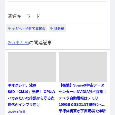
関連キーワード
子ども・子育て支援金
独身税
2chまとめ
の関連記事
キオクシア、液冷
【衝撃】SpaceX宇宙データ
SSD「CM10」発表！ GPUの
センターにNVIDIA独占採用！
バカみたいな排熱から守る次
テスラ自動運転はメモリ
世代AIインフラ向け
100GB＆SSD1.5TB時代へ…
半導体需要が宇宙規模で爆増
2026年8月6日