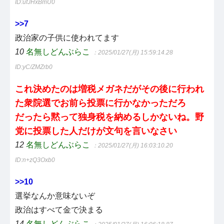
ID:ufJHxBmU0
>>7
政治家の子供に使われてます
10
名無しどんぶらこ
：2025/01/27(月) 15:59:14.28
ID:yC/ZMZrb0
これ決めたのは増税メガネだがその後に行われ
た衆院選でお前ら投票に行かなかっただろ
だったら黙って独身税を納めるしかないね。野
党に投票した人だけが文句を言いなさい
12
名無しどんぶらこ
：2025/01/27(月) 16:03:10.20
ID:n+zQ3Oxb0
>>10
選挙なんか意味ないぞ
政治はすべて金で決まる
14
名無しどんぶらこ