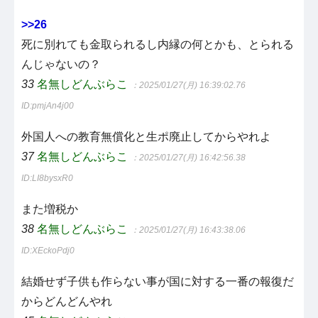
>>26
死に別れても金取られるし内縁の何とかも、とられる
んじゃないの？
33
名無しどんぶらこ
：2025/01/27(月) 16:39:02.76
ID:pmjAn4j00
外国人への教育無償化と生ポ廃止してからやれよ
37
名無しどんぶらこ
：2025/01/27(月) 16:42:56.38
ID:LI8bysxR0
また増税か
38
名無しどんぶらこ
：2025/01/27(月) 16:43:38.06
ID:XEckoPdj0
結婚せず子供も作らない事が国に対する一番の報復だ
からどんどんやれ