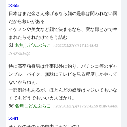
>>55
日本はまだ金さえ稼げるなら顔の是非は問われない国
だから救いがある
イケメンや美女など顔で決まるなら、変な顔とかで生
まれたらそれだけでもう詰む
61
名無しどんぶらこ
：2025/01/27(月) 17:19:48.43
ID:A2Y/aJaQ0
特に高卒独身男は仕事以外に釣り、パチンコ等のギャ
ンブル、バイク、無駄にテレビを見る程度しかやって
ないからねぇ。
一部例外もあるが、ほとんどの奴等はマジいてもいな
くてもどうでもいいカスばかり。
66
名無しどんぶらこ
：2025/01/27(月) 17:23:42.59
ID:ftR+kr4d0
>>61
そんなのその人の自由じゃないの?