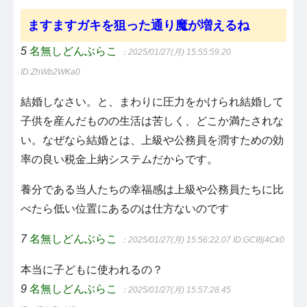
ますますガキを狙った通り魔が増えるね
5
名無しどんぶらこ
：2025/01/27(月) 15:55:59.20
ID:ZhWb2WKa0
結婚しなさい。と、まわりに圧力をかけられ結婚して
子供を産んだものの生活は苦しく、どこか満たされな
い。なぜなら結婚とは、上級や公務員を潤すための効
率の良い税金上納システムだからです。
養分である当人たちの幸福感は上級や公務員たちに比
べたら低い位置にあるのは仕方ないのです
7
名無しどんぶらこ
：2025/01/27(月) 15:56:22.07
ID:GCI8j4Ck0
本当に子どもに使われるの？
9
名無しどんぶらこ
：2025/01/27(月) 15:57:28.45