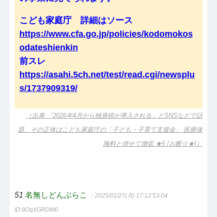
こども家庭庁 詳細はソース
https://www.cfa.go.jp/policies/kodomokos
odateshienkin
前スレ
https://asahi.5ch.net/test/read.cgi/newsplu
s/1737909319/
（出典 「2026年4月から独身税が導入される」とSNSなどで話
題、その正体はこども家庭庁の「子ども・子育て支援金」 医療保
険料と併せて徴収 ★5 [お断り★]）
51
名無しどんぶらこ
：2025/01/27(月) 17:12:53.04
ID:8OqXGRDM0