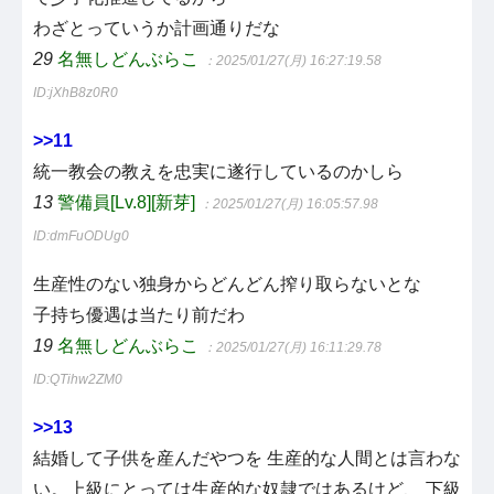
わざとっていうか計画通りだな
29
名無しどんぶらこ
：2025/01/27(月) 16:27:19.58
ID:jXhB8z0R0
>>11
統一教会の教えを忠実に遂行しているのかしら
13
警備員[Lv.8][新芽]
：2025/01/27(月) 16:05:57.98
ID:dmFuODUg0
生産性のない独身からどんどん搾り取らないとな
子持ち優遇は当たり前だわ
19
名無しどんぶらこ
：2025/01/27(月) 16:11:29.78
ID:QTihw2ZM0
>>13
結婚して子供を産んだやつを 生産的な人間とは言わな
い。上級にとっては生産的な奴隷ではあるけど、 下級