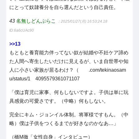
にとって奴隷養分を自ら選んだという自己責任。
43
名無しどんぶらこ
：2025/01/27(月) 16:53:24.18
ID:6a6cUAc90
>>13
もともと養育能力伴ってない奴が結婚や不妊ケア諦め
た人間へ寄生したいだけに見えるが、いま自世帯や知
人に小さい家族が居るわけ？（ .com/tekinaosam
u/status/1 4095579361071107
「僕は育児に家事、何もしないですよ。子供は単に玩
具感覚の可愛さです。（中略）何もしない。
完全にキム・ジョンイル体制。将軍様ですもん。（中
略）僕は子供をつくるまでが好きなのかなあ…」
（橋M徹「女性自身」インタビュー）