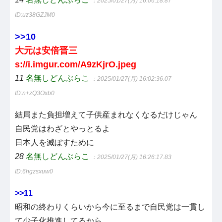
：2025/01/27(月) 16:06:18.87
ID:uz38GZJM0
>>10
大元は安倍晋三
s://i.imgur.com/A9zKjrO.jpeg
11
名無しどんぶらこ
：2025/01/27(月) 16:02:36.07
ID:n+zQ3Oxb0
結局また負担増えて子供産まれなくなるだけじゃん
自民党はわざとやっとるよ
日本人を滅ぼすために
28
名無しどんぶらこ
：2025/01/27(月) 16:26:17.83
ID:6hgzsxuw0
>>11
昭和の終わりくらいから今に至るまで自民党は一貫し
て少子化推進してるから