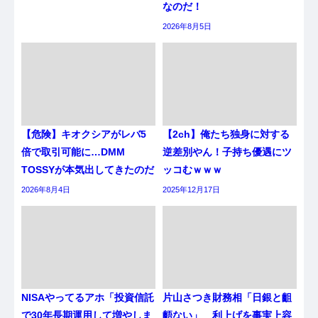
なのだ！
2026年8月5日
【危険】キオクシアがレバ5
【2ch】俺たち独身に対する
倍で取引可能に…DMM
逆差別やん！子持ち優遇にツ
TOSSYが本気出してきたのだ
ッコむｗｗｗ
2026年8月4日
2025年12月17日
NISAやってるアホ「投資信託
片山さつき財務相「日銀と齟
で30年長期運用して増やしま
齬ない」 利上げを事実上容