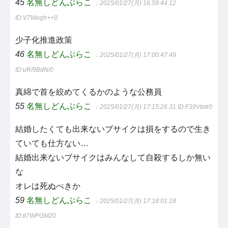
45
名無しどんぶらこ
：2025/01/27(月) 16:59:44.12
ID:V7Wogh++0
少子化推進政策
46
名無しどんぶらこ
：2025/01/27(月) 17:00:47.49
ID:uR/9BdN/0
真綿で首を絞めてくるかのような公務員
55
名無しどんぶらこ
：2025/01/27(月) 17:15:26.31
ID:F39Vtotr0
結婚したくても出来ないブサイクは損をするので生き
ていても仕方ない…
結婚出来ないブサイクはみんなして自殺するしか無い
な
オレは死ぬべきか
59
名無しどんぶらこ
：2025/01/27(月) 17:18:01.18
ID:tl7WPGM20