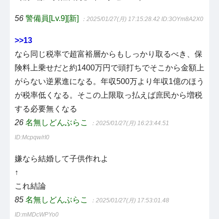
56
警備員[Lv.9][新]
：2025/01/27(月) 17:15:28.42
ID:3OYm8A2X0
>>13
なら同じ税率で超富裕層からもしっかり取るべき、保
険料上乗せだと約1400万円で頭打ちでそこから金額上
がらない逆累進になる。年収500万より年収1億のほう
が税率低くなる。そこの上限取っ払えば庶民から増税
する必要無くなる
26
名無しどんぶらこ
：2025/01/27(月) 16:23:44.51
ID:Mcpqw/rI0
嫌なら結婚して子供作れよ
↑
これ結論
85
名無しどんぶらこ
：2025/01/27(月) 17:53:01.48
ID:mMDcWPYo0