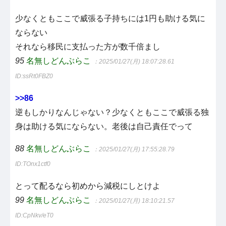
少なくともここで威張る子持ちには1円も助ける気に
ならない
それなら移民に支払った方が数千倍まし
95
名無しどんぶらこ
：2025/01/27(月) 18:07:28.61
ID:ssRt0FBZ0
>>86
逆もしかりなんじゃない？少なくともここで威張る独
身は助ける気にならない。老後は自己責任でって
88
名無しどんぶらこ
：2025/01/27(月) 17:55:28.79
ID:TOnx1ctf0
とって配るなら初めから減税にしとけよ
99
名無しどんぶらこ
：2025/01/27(月) 18:10:21.57
ID:CpNkv/eT0