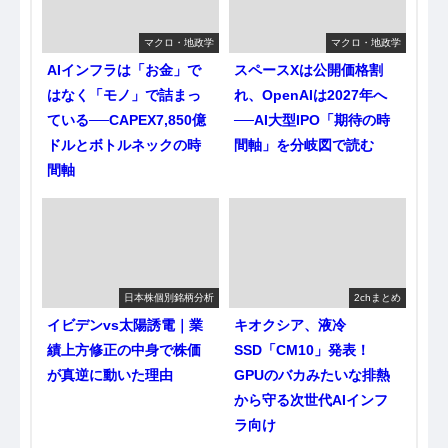
マクロ・地政学
マクロ・地政学
AIインフラは「お金」で
スペースXは公開価格割
はなく「モノ」で詰まっ
れ、OpenAIは2027年へ
ている──CAPEX7,850億
──AI大型IPO「期待の時
ドルとボトルネックの時
間軸」を分岐図で読む
間軸
日本株個別銘柄分析
2chまとめ
イビデンvs太陽誘電｜業
キオクシア、液冷
績上方修正の中身で株価
SSD「CM10」発表！
が真逆に動いた理由
GPUのバカみたいな排熱
から守る次世代AIインフ
ラ向け