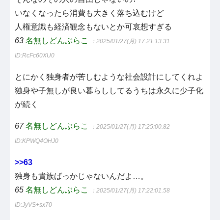
いなくなったら消費も大きく落ち込むけど
人権意識も経済観念もないとか可哀想すぎる
63
名無しどんぶらこ
：2025/01/27(月) 17:21:13.31
ID:RcFc60XU0
とにかく独身者が苦しむような社会設計にしてくれよ
独身や子無しが良い暮らししてるうちは永久に少子化
が続く
67
名無しどんぶらこ
：2025/01/27(月) 17:25:00.82
ID:KPWQ4OHJ0
>>63
独身も貴族ばっかじゃないんだよ…。
65
名無しどんぶらこ
：2025/01/27(月) 17:22:01.58
ID:JyVS+sx70