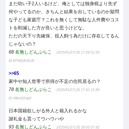
まだ幼い子2人いるけど、俺としては独身税より先ず
何やってるのか、きちんと結果を出しているのか疑問
な子ども家庭庁？これを無くして無駄な人件費やコス
トを削減した方が良いと思うけどな。
ただの天下り先確保、役人飼う為だけに存在してるん
じゃないの？
68
名無しどんぶらこ
：2025/01/27(月) 17:26:52.65
ID:KPWQ4OHJ0
>>65
家中や知人世帯で所得が不足の住民居るの？
78
名無しどんぶらこ
：2025/01/27(月) 17:41:15.85
ID:VB/cG0Op0
日本国籍欲しがる外人と籍入れるかな
謝礼金も貰ってウハウハや
93
名無しどんぶらこ
：2025/01/27(月) 18:05:57.82