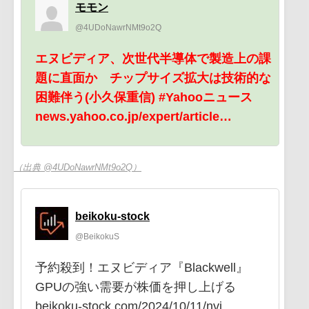
モモン
@4UDoNawrNMt9o2Q
エヌビディア、次世代半導体で製造上の課
題に直面か チップサイズ拡大は技術的な
困難伴う(小久保重信) #Yahooニュース
news.yahoo.co.jp/expert/article…
（出典 @4UDoNawrNMt9o2Q）
beikoku-stock
@BeikokuS
予約殺到！エヌビディア『Blackwell』
GPUの強い需要が株価を押し上げる
beikoku-stock.com/2024/10/11/nvi…