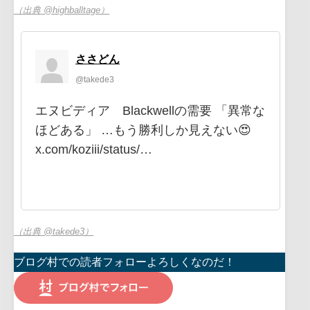
（出典 @highballtage）
ささどん
@takede3
エヌビディア Blackwellの需要 「異常な
ほどある」 …もう勝利しか見えない😍
x.com/koziii/status/…
（出典 @takede3）
ブログ村での読者フォローよろしくなのだ！