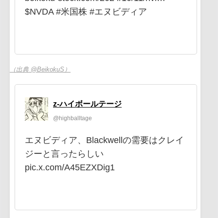
$NVDA #米国株 #エヌビディア
（出典 @BeikokuS）
z-ハイボールテージ
@highballtage
エヌビディア、Blackwellの需要はクレイ
ジーと言ったらしい
pic.x.com/A45EZXDig1