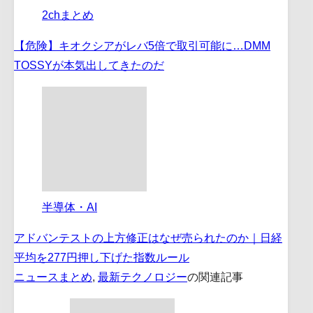
2chまとめ
【危険】キオクシアがレバ5倍で取引可能に…DMM
TOSSYが本気出してきたのだ
半導体・AI
アドバンテストの上方修正はなぜ売られたのか｜日経
平均を277円押し下げた指数ルール
ニュースまとめ
,
最新テクノロジー
の関連記事