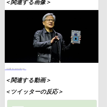
＜関連する画像＞
（出典 tk.ismcdn.jp）
＜関連する動画＞
＜ツイッターの反応＞