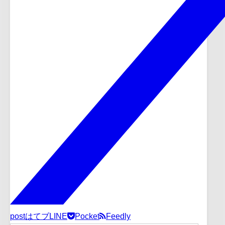
post
はてブ
LINE
Pocket
Feedly